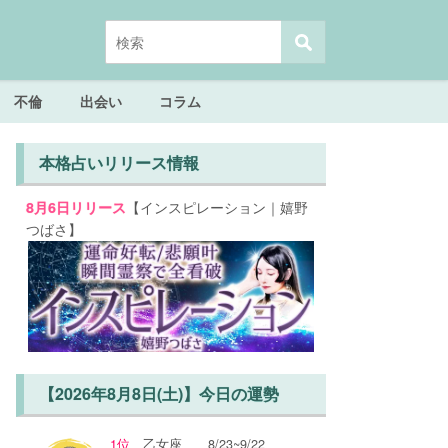
不倫
出会い
コラム
本格占いリリース情報
【インスピレーション｜嬉野
8月6日リリース
つばさ】
【2026年8月8日(土)】今日の運勢
1位
乙女座
8/23~9/22