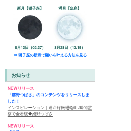
新月【獅子座】
満月【魚座】
8月13日（02:37）
8月28日（13:19）
⇒ 獅子座の新月で願いを叶える方法を見る
お知らせ
NEWリリース
「嬉野つばさ」のコンテンツをリリースしま
した！
インスピレーション｜運命好転/悲願叶/瞬間霊
察で全看破◆嬉野つばさ
NEWリリース