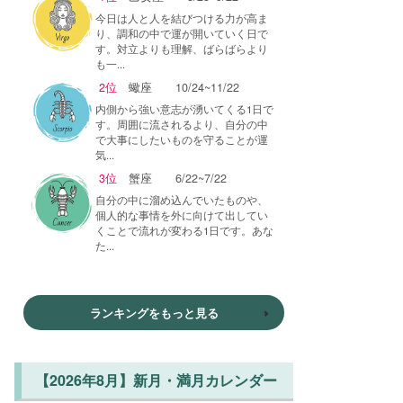
今日は人と人を結びつける力が高ま
り、調和の中で運が開いていく日で
す。対立よりも理解、ばらばらより
も一...
2位
蠍座
10/24~11/22
内側から強い意志が湧いてくる1日で
す。周囲に流されるより、自分の中
で大事にしたいものを守ることが運
気...
3位
蟹座
6/22~7/22
自分の中に溜め込んでいたものや、
個人的な事情を外に向けて出してい
くことで流れが変わる1日です。あな
た...
ランキングをもっと見る
【2026年8月】新月・満月カレンダー