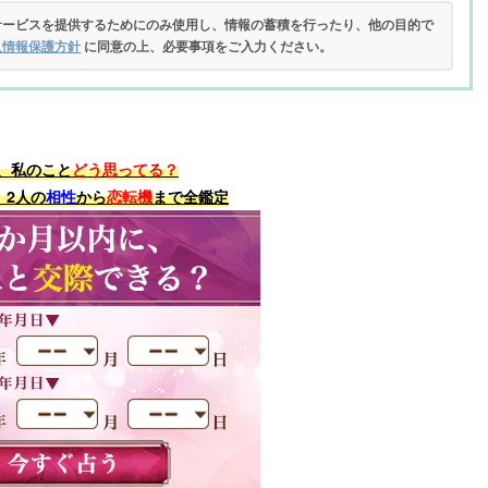
サービスを提供するためにのみ使用し、情報の蓄積を行ったり、他の目的で
人情報保護方針
に同意の上、必要事項をご入力ください。
、私のこと
どう思ってる？
、2人の
相性
から
恋転機
まで全鑑定