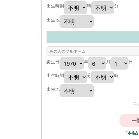
出生時刻
時
分
出生地
誕生日
年
月
日
出生時刻
分
時
出生地
こ
「本格占