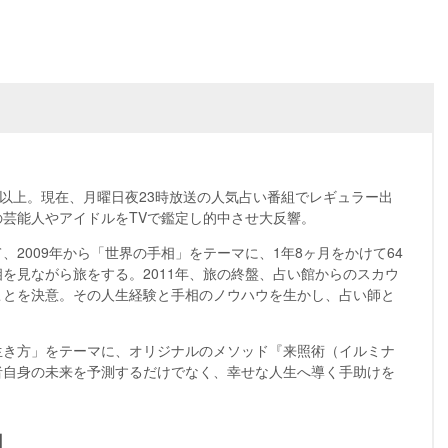
件以上。現在、月曜日夜23時放送の人気占い番組でレギュラー出
芸能人やアイドルをTVで鑑定し的中させ大反響。
、2009年から「世界の手相」をテーマに、1年8ヶ月をかけて64
を見ながら旅をする。2011年、旅の終盤、占い館からのスカウ
ことを決意。その人生経験と手相のノウハウを生かし、占い師と
生き方」をテーマに、オリジナルのメソッド『来照術（イルミナ
者自身の未来を予測するだけでなく、幸せな人生へ導く手助けを
】