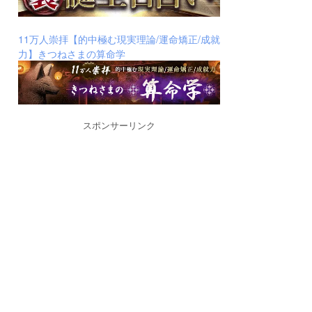
11万人崇拝【的中極む現実理論/運命矯正/成就
力】きつねさまの算命学
スポンサーリンク