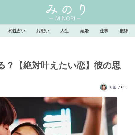
相性占い
片想い
人生
結婚
仕事
復縁
る？【絶対叶えたい恋】彼の思
大串 ノリコ