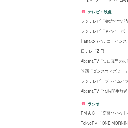
テレビ・映像
フジテレビ「突然ですが
フジテレビ「＃ハイ＿ポー
Hanako（ハナコ）イン
日テレ「ZIP!」
AbemaTV「矢口真里の火曜
映画「ダンスウィズミー
フジテレビ プライムイ
AbemaTV「13時間生放
ラジオ
FM AICHI「髙橋ひかる Hig
TokyoFM「ONE MORNI