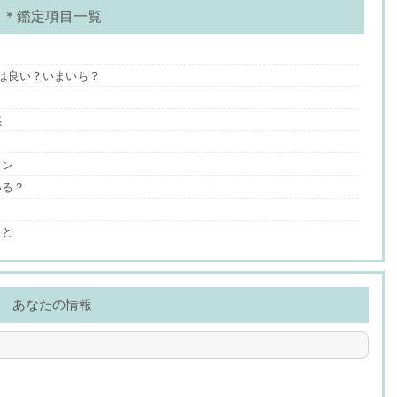
＊鑑定項目一覧
は良い？いまいち？
惑
ョン
いる？
？
こと
あなたの情報