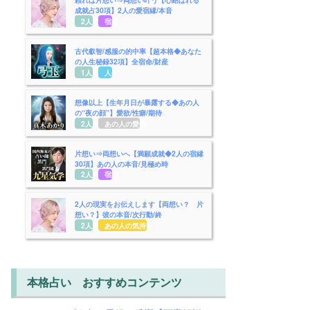
成就占30項】2人の愛宿縁/本音
2人用
宿縁
古代叡智/感服の的中率【超本格◆あなた
の人生秘録32項】全宿命/財産
1人用
人生
想像以上【生年月日が暴露する◆あの人
の“夜の顔”】愛欲/性癖/期待
2人用
あの人の愛欲
片想い⇒両想いへ【満願成就◆2人の宿縁
30項】あの人の本音/見極め時
2人用
宿縁
2人の現実をお伝えします【両想い？ 片
想い？】彼の本音/次行動/終
2人用
あの人の気持ち
本格占い おすすめコンテンツ