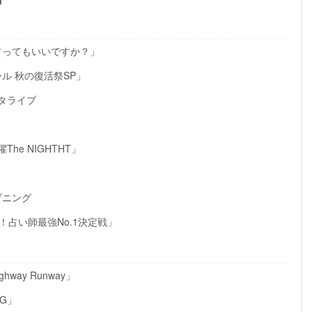
占ってもいいですか？」
ル 秋の復活祭SP」
スタライブ
The NIGHTHT」
」
ブニング
送！占い師最強No.1決定戦」
hway Runway」
NG」