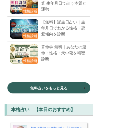
算 生年月日で占う本質と
運勢
性格診断
【無料】誕生日占い｜生
年月日でわかる性格・恋
愛傾向を診断
性格診断
算命学 無料｜あなたの運
命・性格・天中殺を精密
診断
性格診断
無料占いをもっと見る
本格占い 【本日のおすすめ】
頼れば片想い⇒両想い叶う【心結ばれる