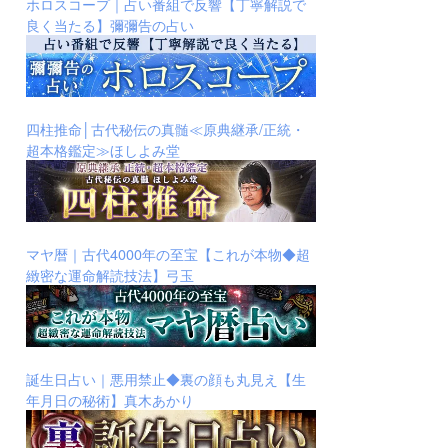
ホロスコープ｜占い番組で反響【丁寧解説で
良く当たる】彌彌告の占い
四柱推命│古代秘伝の真髄≪原典継承/正統・
超本格鑑定≫ほしよみ堂
マヤ暦｜古代4000年の至宝【これが本物◆超
緻密な運命解読技法】弓玉
誕生日占い｜悪用禁止◆裏の顔も丸見え【生
年月日の秘術】真木あかり