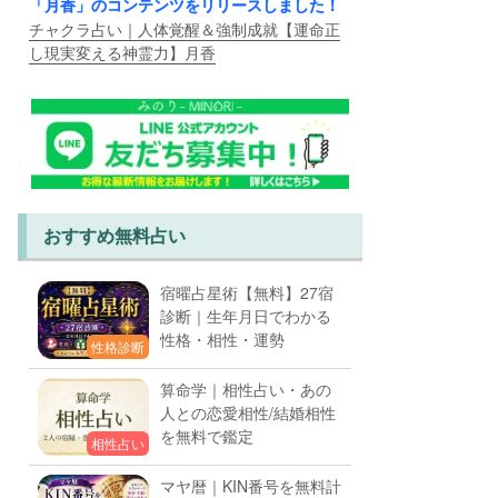
「月香」のコンテンツをリリースしました！
チャクラ占い｜人体覚醒＆強制成就【運命正
し現実変える神霊力】月香
おすすめ無料占い
宿曜占星術【無料】27宿
診断｜生年月日でわかる
性格・相性・運勢
性格診断
算命学｜相性占い・あの
人との恋愛相性/結婚相性
を無料で鑑定
相性占い
マヤ暦｜KIN番号を無料計