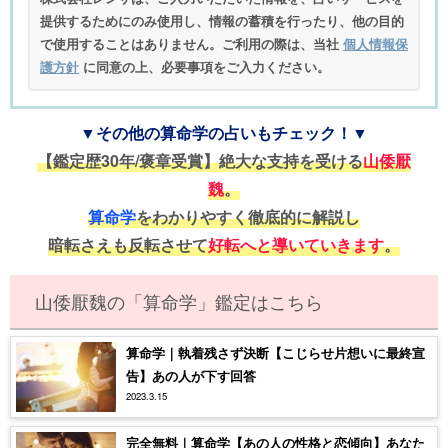
提供するためにのみ使用し、情報の蓄積を行ったり、他の目的
で使用することはありません。ご利用の際は、当社
個人情報保
護方針
に同意の上、必要事項をご入力ください。
▼その他の算命学の占いもチェック！▼
【鑑定歴30年/褒章受賞】絶大な支持を受ける
山倭厭
魏
。
算命学
をわかりやすく徹底的に解説し
暗転さえも反転させて
好転へと導いていきます
。
山倭厭魏の「算命学」鑑定はこちら
算命学｜執着残さず決断【こじらせ片想いに最終宣
告】あの人が下す回答
2023.3.15
完全無料｜算命学【あの人の性格と恋傾向】あなた