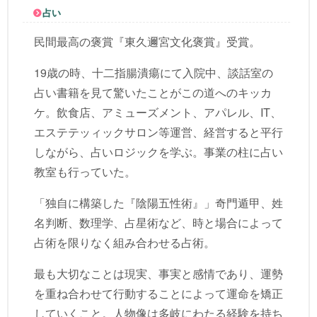
占い
民間最高の褒賞『東久邇宮文化褒賞』受賞。
19歳の時、十二指腸潰瘍にて入院中、談話室の
占い書籍を見て驚いたことがこの道へのキッカ
ケ。飲食店、アミューズメント、アパレル、IT、
エステテッィックサロン等運営、経営すると平行
しながら、占いロジックを学ぶ。事業の柱に占い
教室も行っていた。
「独自に構築した『陰陽五性術』」奇門遁甲、姓
名判断、数理学、占星術など、時と場合によって
占術を限りなく組み合わせる占術。
最も大切なことは現実、事実と感情であり、運勢
を重ね合わせて行動することによって運命を矯正
していくこと。人物像は多岐にわたる経験を持ち