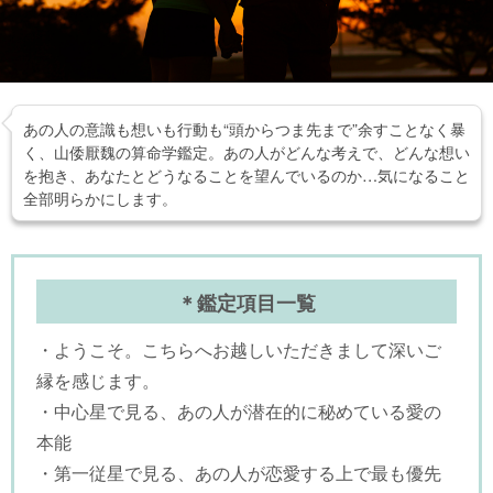
あの人の意識も想いも行動も“頭からつま先まで”余すことなく暴
く、山倭厭魏の算命学鑑定。あの人がどんな考えで、どんな想い
を抱き、あなたとどうなることを望んでいるのか…気になること
全部明らかにします。
＊鑑定項目一覧
・ようこそ。こちらへお越しいただきまして深いご
縁を感じます。
・中心星で見る、あの人が潜在的に秘めている愛の
本能
・第一従星で見る、あの人が恋愛する上で最も優先