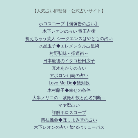
【人気占い師監修・公式占いサイト】
ホロスコープ【彌彌告の占い】
木下レオンの占い 帝王占術
視えちゃう芸人 シークエンスはやともの占い
水晶玉子◆エレメンタル占星術
村野弘味～招運術～
日本最後のイタコ松田広子
真木あかりの占い
アポロン山崎の占い
Love Me Do◆絶対数
木村藤子◆幸せの条件
大串ノリコの～紫微斗数と姓名判断～
マヤ暦占い
詳解ホロスコープ
四柱推命◆ほしよみ堂の占い
木下レオンの占い for dバリューパス