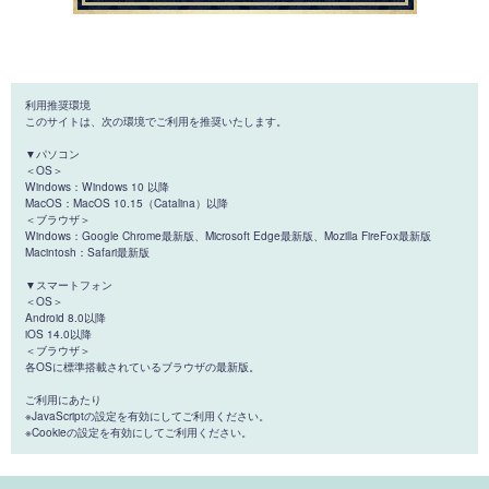
利用推奨環境
このサイトは、次の環境でご利用を推奨いたします。
▼パソコン
＜OS＞
Windows：Windows 10 以降
MacOS：MacOS 10.15（Catalina）以降
＜ブラウザ＞
Windows：Google Chrome最新版、Microsoft Edge最新版、Mozilla FireFox最新版
Macintosh：Safari最新版
▼スマートフォン
＜OS＞
Android 8.0以降
iOS 14.0以降
＜ブラウザ＞
各OSに標準搭載されているブラウザの最新版。
ご利用にあたり
※JavaScriptの設定を有効にしてご利用ください。
※Cookieの設定を有効にしてご利用ください。