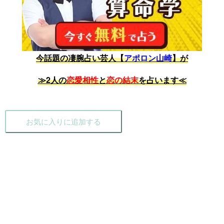
今話題の凄腕占い芸人【
アポロン山崎
】が
≫2人の
恋愛相性
と
恋の結末
を占います≪
お気に入りに追加する