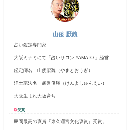
山倭 厭魏
占い鑑定専門家
大阪ミナミにて「占いサロン YAMATO 」経営
鑑定師名 山倭厭魏（やまとおうぎ）
浄土宗法名 顕誉俊瑛（けんよしゅんえい）
大阪生まれ大阪育ち
受賞
民間最高の褒賞『東久邇宮文化褒賞』受賞。