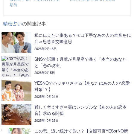
期待
精密占い
の関連記事
私に伝えたい事ある？≪口下手なあの人の本音を代
弁≫思惑＆交際意思
2026年2月16日
SNSで話題！月華が月星座で暴く「本当のあなた」
と「恋の現実」
2026年2月5日
YESNOでハッキリさせる【あなたはあの人の“恋愛
対象”？】
2025年10月24日
難しく考えすぎ⇒実はシンプルな【あの人の恋本
音】求める関係
2025年10月23日
この恋、追い続けて良い？【交際可否YESorNO断