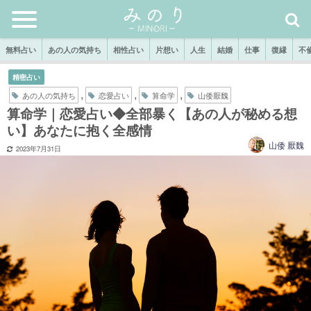
無料占い
あの人の気持ち
相性占い
片想い
人生
結婚
仕事
復縁
不
精密占い
,
,
,
あの人の気持ち
恋愛占い
算命学
山倭厭魏
算命学｜恋愛占い◆全部暴く【あの人が秘める想
い】あなたに抱く全感情
山倭 厭魏
2023年7月31日