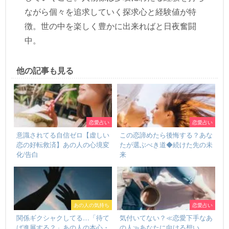
ながら個々を追求していく探求心と経験値が特
徴。世の中を楽しく豊かに出来ればと日夜奮闘
中。
他の記事も見る
恋愛占い
恋愛占い
意識されてる自信ゼロ【虚しい
この恋諦めたら後悔する？あな
恋の好転救済】あの人の心境変
たが選ぶべき道◆続けた先の未
化/告白
来
あの人の気持ち
恋愛占い
関係ギクシャクしてる…「待て
気付いてない？≪恋愛下手なあ
ば進展する？」あの人の本心・
の人≫あなたに向ける想い