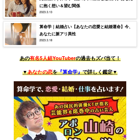
に抱く想い＆望む関係
2023.3.13
算命学｜結婚占い【あなたの恋愛と結婚運命】今、
あなたに脈アリ異性
2023.3.18
あの
有名5人組YouTuber
の過去もズバ当て！
▼
あなたの恋
を
『算命学』
で詳しく鑑定▼