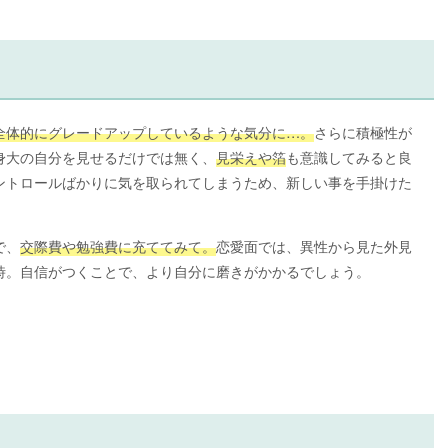
全体的にグレードアップしているような気分に…。
さらに積極性が
身大の自分を見せるだけでは無く、
見栄えや箔
も意識してみると良
ントロールばかりに気を取られてしまうため、新しい事を手掛けた
。
で、
交際費や勉強費に充ててみて。
恋愛面では、異性から見た外見
時。自信がつくことで、より自分に磨きがかかるでしょう。