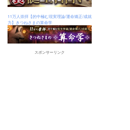
11万人崇拝【的中極む現実理論/運命矯正/成就
力】きつねさまの算命学
スポンサーリンク