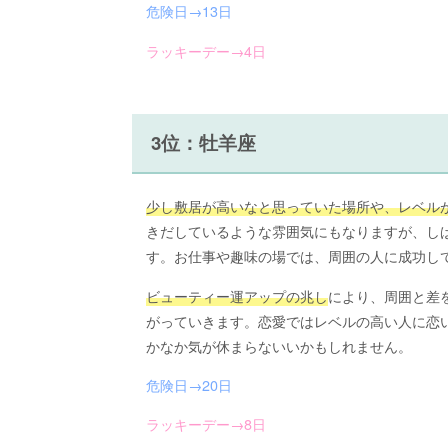
危険日→13日
ラッキーデー→4日
3位：牡羊座
少し敷居が高いなと思っていた場所や、レベル
きだしているような雰囲気にもなりますが、し
す。お仕事や趣味の場では、周囲の人に成功し
ビューティー運アップの兆し
により、周囲と差
がっていきます。恋愛ではレベルの高い人に恋
かなか気が休まらないいかもしれません。
危険日→20日
ラッキーデー→8日