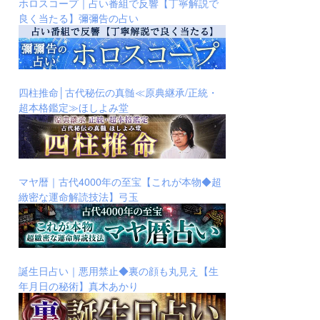
ホロスコープ｜占い番組で反響【丁寧解説で
良く当たる】彌彌告の占い
四柱推命│古代秘伝の真髄≪原典継承/正統・
超本格鑑定≫ほしよみ堂
マヤ暦｜古代4000年の至宝【これが本物◆超
緻密な運命解読技法】弓玉
誕生日占い｜悪用禁止◆裏の顔も丸見え【生
年月日の秘術】真木あかり