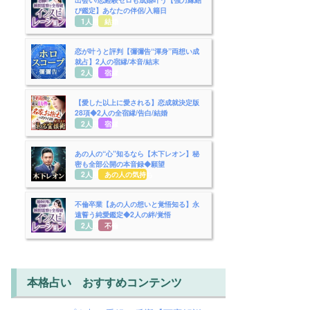
び鑑定】あなたの伴侶/入籍日
1人用
結婚
恋が叶うと評判【彌彌告“渾身”両想い成
就占】2人の宿縁/本音/結末
2人用
宿縁
【愛した以上に愛される】恋成就決定版
28項◆2人の全宿縁/告白/結婚
2人用
宿縁
あの人の“心”知るなら【木下レオン】秘
密も全部公開の本音録◆願望
2人用
あの人の気持ち
不倫卒業【あの人の想いと覚悟知る】永
遠誓う純愛鑑定◆2人の絆/覚悟
2人用
不倫
本格占い おすすめコンテンツ