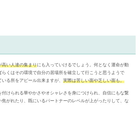
が高い人達の集まり
にも入っていけるでしょう。何となく運命が動
ばらくはその環境で自分の居場所を確立して行こうと思うようで
ている所をアピール出来ますが、
実際は苦しい面や乏しい面も。
を付けられる華やかさやオシャレさを身につけられ、自信にもな繋
い焦がれたり、既にいるパートナーのレベルが上がったりして、な