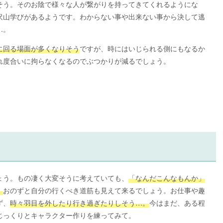
そう。そのお陰で様々な人が繋がりを持ってきてくれるようにな
沢山学びがあるようです。わからない事や出来ない事から決して逃
…。
に回る場面が多くなりそう
ですが、時にはいじられる側にもなるか
れ度合いに拘らなくなるのでぶつかりが減るでしょう。
ょう。もの凄く大変そうに考えていても、
「なんだこんなもんか」
。
おのずと自分の行くべき道筋も見えて来るでしょう。お仕事や趣
ず、
時々羽目を外したり行き過ぎたりしそう…。
今はまだ、ある程
じっくりとキャラクター作りを練ってみて。