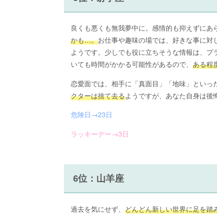
良くも悪くも無我夢中に。感情的も抑えずにあ
かも…。
お仕事や趣味の場では、好きな事に対
ようです。少しでも役に立ちそうな情報は、プ
いても時間がかかる可能性があるので、
ある程
恋愛面では、相手に「真面目」「地味」といっ
クターは捨て去る
ようですが、あなた自身は後
危険日→23日
ラッキーデー→3日
6位：山羊座
過去を気にせず、
どんどん新しい世界に足を踏