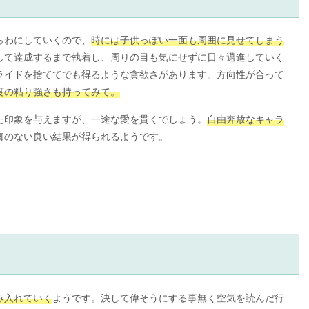
らわにしていくので、
時には子供っぽい一面も周囲に見せてしまう
して達成するまで執着し、周りの目も気にせずに日々邁進していく
ライドを捨ててでも得るような貪欲さがあります。方向性が合って
度の粘り強さも持ってみて。
た印象を与えますが、一途な愛を貫くでしょう。
自由奔放なキャラ
悔のない良い結果が得られるようです。
み入れていく
ようです。決して偉そうにする事無く空気を読んだ行