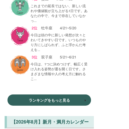
これまでの延長ではない、新しい流
れや価値観が立ち上がる1日です。あ
なたの中で、今まで存在していなか
っ...
2位
牡牛座
4/21~5/20
今日は頭の中に新しい発想が次々と
わいてきやすい日です。いつものや
り方にしばられず、ふと浮かんだ考
えを...
3位
双子座
5/21~6/21
今日は、1つに決めつけず、幅広く受
け入れる姿勢が運を開く日です。さ
まざまな情報や人の考え方に触れる
こ...
ランキングをもっと見る
【2026年8月】新月・満月カレンダー