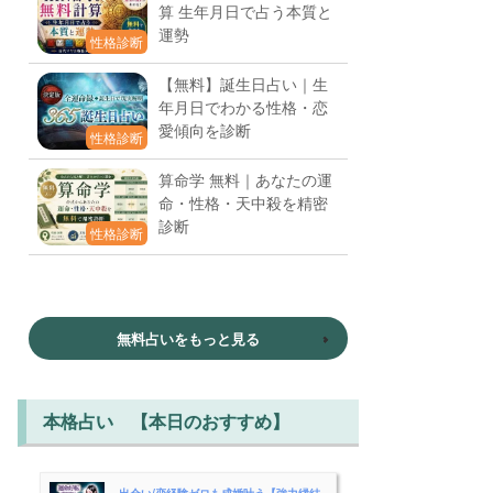
算 生年月日で占う本質と
運勢
性格診断
【無料】誕生日占い｜生
年月日でわかる性格・恋
愛傾向を診断
性格診断
算命学 無料｜あなたの運
命・性格・天中殺を精密
診断
性格診断
無料占いをもっと見る
本格占い 【本日のおすすめ】
出会い/恋経験ゼロも成婚叶う【強力縁結