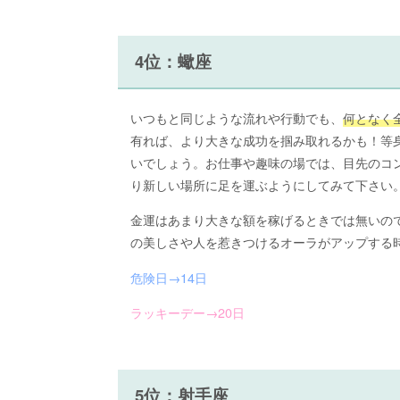
4位：蠍座
いつもと同じような流れや行動でも、
何となく
有れば、より大きな成功を掴み取れるかも！等
いでしょう。お仕事や趣味の場では、目先のコ
り新しい場所に足を運ぶようにしてみて下さい
金運はあまり大きな額を稼げるときでは無いの
の美しさや人を惹きつけるオーラがアップする
危険日→14日
ラッキーデー→20日
5位：射手座