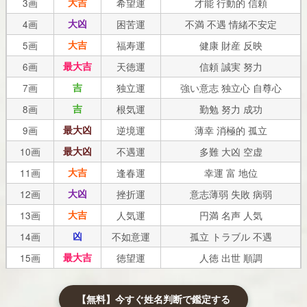
3画
大吉
希望運
才能 行動的 信頼
4画
大凶
困苦運
不満 不遇 情緒不安定
5画
大吉
福寿運
健康 財産 反映
6画
最大吉
天徳運
信頼 誠実 努力
7画
吉
独立運
強い意志 独立心 自尊心
8画
吉
根気運
勤勉 努力 成功
9画
最大凶
逆境運
薄幸 消極的 孤立
10画
最大凶
不遇運
多難 大凶 空虚
11画
大吉
逢春運
幸運 富 地位
12画
大凶
挫折運
意志薄弱 失敗 病弱
13画
大吉
人気運
円満 名声 人気
14画
凶
不如意運
孤立 トラブル 不遇
15画
最大吉
徳望運
人徳 出世 順調
16画
大吉
衆望運
人望 逆転成功 大成
【無料】今すぐ姓名判断で鑑定する
17画
吉
権威運
積極性 地位 財産