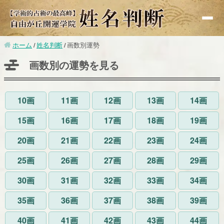
ホーム
姓名判断
画数別運勢
基礎知識
画数別の運勢を見る
赤ちゃんの命名
改名
10画
11画
12画
13画
14画
無料鑑定
15画
16画
17画
18画
19画
有名人鑑定
20画
21画
22画
23画
24画
漢字検索
25画
26画
27画
28画
29画
画数別運勢
30画
31画
32画
33画
34画
監修者紹介
35画
36画
37画
38画
39画
40画
41画
42画
43画
44画