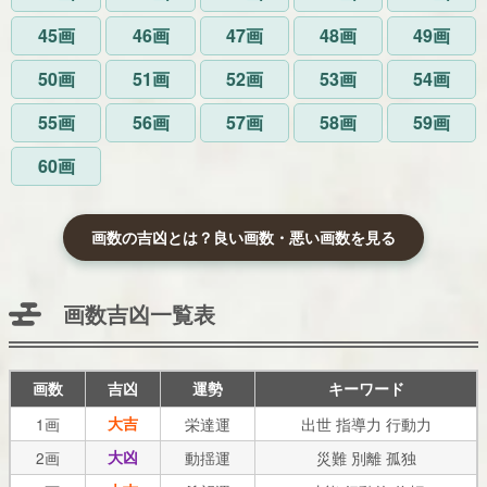
45画
46画
47画
48画
49画
50画
51画
52画
53画
54画
55画
56画
57画
58画
59画
60画
画数の吉凶とは？良い画数・悪い画数を見る
画数吉凶一覧表
画数
吉凶
運勢
キーワード
1画
大吉
栄達運
出世 指導力 行動力
2画
大凶
動揺運
災難 別離 孤独