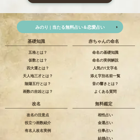
18画
吉
剛気運
信頼 忍耐 成功
19画
最大凶
障害運
苦労 挫折 障害
20画
最大凶
災厄運
社交下手 薄幸 別離
みのり | 当たる無料占い＆恋愛占い
21画
大吉
頭領運
独立 統率力 名誉
基礎知識
赤ちゃんの命名
22画
凶
薄弱運
努力不足 衰退 無気力
五格とは？
命名の基礎知識
23画
大吉
頭領運
成功 名誉 創造力
仮数とは？
命名の実例解説
24画
最大吉
興産運
柔軟性 順調 家庭運
四大運とは？
人気の1文字名
25画
吉
英敏運
個性 才能 強運
天人地三才とは？
添え字別名前一覧
陰陽五行とは？
音の響きとは？
26画
凶
波乱運
波乱万丈 衝突 不安定
画数の吉凶とは？
よくある質問
27画
凶
非難運
摩擦 孤立 頭脳明晰
28画
凶
遭難運
翻弄 誤解 不和
改名
無料鑑定
29画
大吉
知謀運
厳格 才能 完全主義
改名の注意点
相性占い
30画
凶
浮沈運
苦境 浮沈 悲運
役立つ画数紹介
金運占い
有名人改名実例
仕事占い
31画
最大吉
頭領運
判断力 社交性 円満
結婚占い