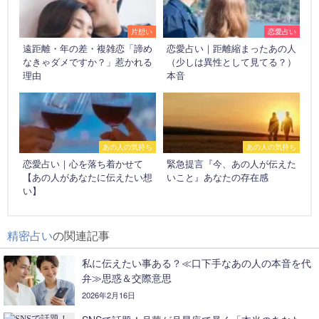
片想い
恋愛占い
遠距離・年の差・複雑恋「諦め
恋愛占い｜距離縮まったあの人
なきゃダメですか？」惹かれる
（少しは異性として見てる？）
理由
本音
あの人の気持ち
あの人の気持ち
恋愛占い｜心を落ち着かせて
緊急提言『今、あの人が伝えた
【あの人があなたに伝えたい想
いこと』あなたの存在感
い】
精密占い
の関連記事
私に伝えたい事ある？≪口下手なあの人の本音を代
弁≫思惑＆交際意思
2026年2月16日