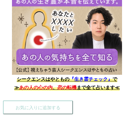
シークエンスはやともの
『生き霊チェック』
で
≫
あの人の心の内
、
恋の転機
まで全て占います≪
お気に入りに追加する