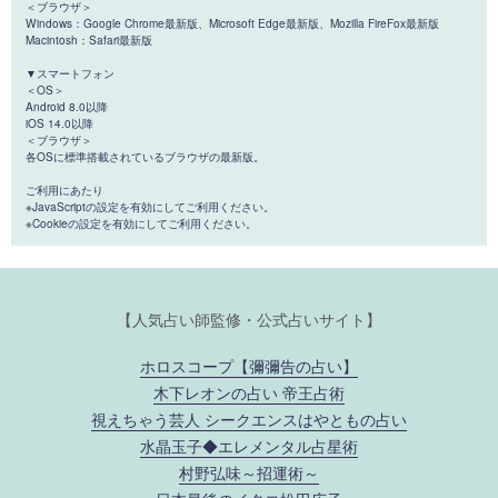
＜ブラウザ＞
Windows：Google Chrome最新版、Microsoft Edge最新版、Mozilla FireFox最新版
Macintosh：Safari最新版
▼スマートフォン
＜OS＞
Android 8.0以降
iOS 14.0以降
＜ブラウザ＞
各OSに標準搭載されているブラウザの最新版。
ご利用にあたり
※JavaScriptの設定を有効にしてご利用ください。
※Cookieの設定を有効にしてご利用ください。
【人気占い師監修・公式占いサイト】
ホロスコープ【彌彌告の占い】
木下レオンの占い 帝王占術
視えちゃう芸人 シークエンスはやともの占い
水晶玉子◆エレメンタル占星術
村野弘味～招運術～