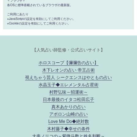
＜ブラウザ＞
各OSに標準搭載されているブラウザの最新版。
ご利用にあたり
※JavaScriptの設定を有効にしてご利用ください。
※Cookieの設定を有効にしてご利用ください。
【人気占い師監修・公式占いサイト】
ホロスコープ【彌彌告の占い】
木下レオンの占い 帝王占術
視えちゃう芸人 シークエンスはやともの占い
水晶玉子◆エレメンタル占星術
村野弘味～招運術～
日本最後のイタコ松田広子
真木あかりの占い
アポロン山崎の占い
Love Me Do◆絶対数
木村藤子◆幸せの条件
大串ノリコの～紫微斗数と姓名判断～