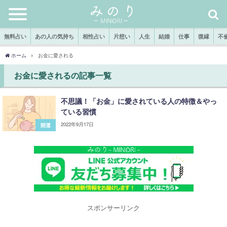
無料占い
あの人の気持ち
相性占い
片想い
人生
結婚
仕事
復縁
不
ホーム
お金に愛される
お金に愛されるの記事一覧
不思議！「お金」に愛されている人の特徴＆やっ
ている習慣
2022年9月17日
開運
スポンサーリンク