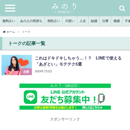
無料占い
あの人の気持ち
相性占い
片想い
人生
結婚
仕事
復縁
不
ホーム
トーク
トークの記事一覧
これはドキドキしちゃう…！？ LINEで使える
「あざとい」モテテク5選
2023年7月2日
恋愛
スポンサーリンク