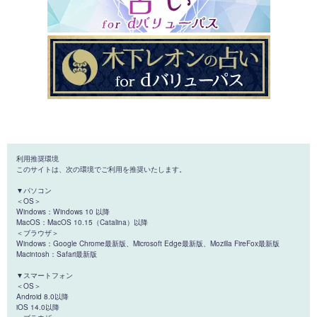
利用推奨環境
このサイトは、次の環境でご利用を推奨いたします。
▼パソコン
＜OS＞
Windows：Windows 10 以降
MacOS：MacOS 10.15（Catalina）以降
＜ブラウザ＞
Windows：Google Chrome最新版、Microsoft Edge最新版、Mozilla FireFox最新版
Macintosh：Safari最新版
▼スマートフォン
＜OS＞
Android 8.0以降
iOS 14.0以降