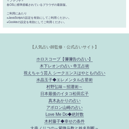
＜ブラウザ＞
各OSに標準搭載されているブラウザの最新版。
ご利用にあたり
※JavaScriptの設定を有効にしてご利用ください。
※Cookieの設定を有効にしてご利用ください。
【人気占い師監修・公式占いサイト】
ホロスコープ【彌彌告の占い】
木下レオンの占い 帝王占術
視えちゃう芸人 シークエンスはやともの占い
水晶玉子◆エレメンタル占星術
村野弘味～招運術～
日本最後のイタコ松田広子
真木あかりの占い
アポロン山崎の占い
Love Me Do◆絶対数
木村藤子◆幸せの条件
大串ノリコの～紫微斗数と姓名判断～