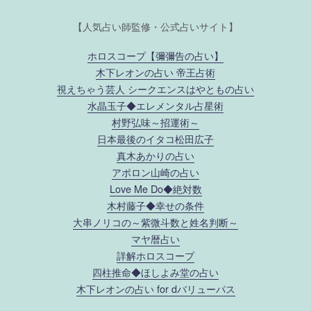
【人気占い師監修・公式占いサイト】
ホロスコープ【彌彌告の占い】
木下レオンの占い 帝王占術
視えちゃう芸人 シークエンスはやともの占い
水晶玉子◆エレメンタル占星術
村野弘味～招運術～
日本最後のイタコ松田広子
真木あかりの占い
アポロン山崎の占い
Love Me Do◆絶対数
木村藤子◆幸せの条件
大串ノリコの～紫微斗数と姓名判断～
マヤ暦占い
詳解ホロスコープ
四柱推命◆ほしよみ堂の占い
木下レオンの占い for dバリューパス