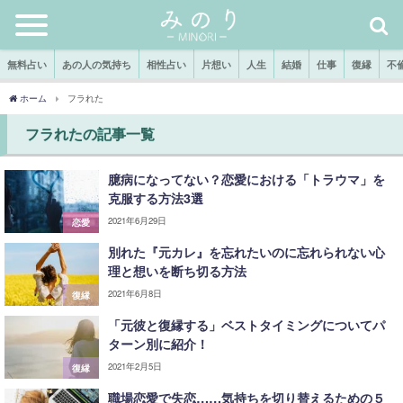
無料占い
あの人の気持ち
相性占い
片想い
人生
結婚
仕事
復縁
不
ホーム
フラれた
フラれたの記事一覧
臆病になってない？恋愛における「トラウマ」を
克服する方法3選
2021年6月29日
恋愛
別れた『元カレ』を忘れたいのに忘れられない心
理と想いを断ち切る方法
2021年6月8日
復縁
「元彼と復縁する」ベストタイミングについてパ
ターン別に紹介！
2021年2月5日
復縁
職場恋愛で失恋……気持ちを切り替えるための５