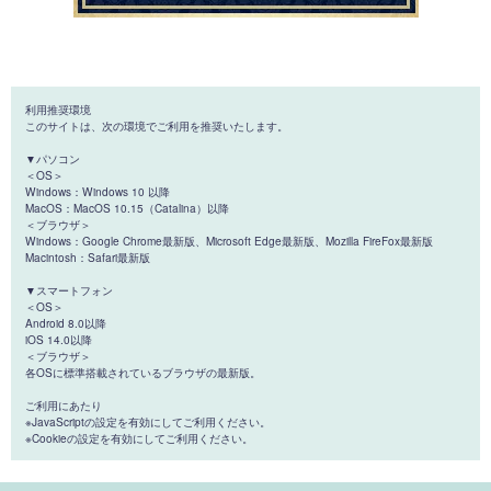
利用推奨環境
このサイトは、次の環境でご利用を推奨いたします。
▼パソコン
＜OS＞
Windows：Windows 10 以降
MacOS：MacOS 10.15（Catalina）以降
＜ブラウザ＞
Windows：Google Chrome最新版、Microsoft Edge最新版、Mozilla FireFox最新版
Macintosh：Safari最新版
▼スマートフォン
＜OS＞
Android 8.0以降
iOS 14.0以降
＜ブラウザ＞
各OSに標準搭載されているブラウザの最新版。
ご利用にあたり
※JavaScriptの設定を有効にしてご利用ください。
※Cookieの設定を有効にしてご利用ください。