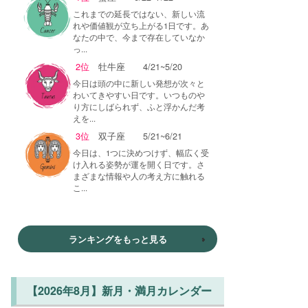
これまでの延長ではない、新しい流
れや価値観が立ち上がる1日です。あ
なたの中で、今まで存在していなか
っ...
2位
牡牛座
4/21~5/20
今日は頭の中に新しい発想が次々と
わいてきやすい日です。いつものや
り方にしばられず、ふと浮かんだ考
えを...
3位
双子座
5/21~6/21
今日は、1つに決めつけず、幅広く受
け入れる姿勢が運を開く日です。さ
まざまな情報や人の考え方に触れる
こ...
ランキングをもっと見る
【2026年8月】新月・満月カレンダー