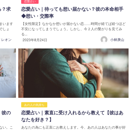
恋愛占い
る？求
恋愛占い｜待っても想い届かない？彼の本命相手
◆想い・交際率
まいます
【女性限定】なかなか想いが届かない恋……時間が経てば経つほど
でしょ
不安になってしまうでしょう。しかし、今２人の繋がりを見てみ
る...
 レオン
小林庚山
2023年8月24日
あの人の気持ち
】彼の
恋愛占い｜素直に受け入れるから教えて【彼はあ
なたを好き？】
ない。こ
あなたの為にも正直にお教えします。今、あの人はあなたの事が好