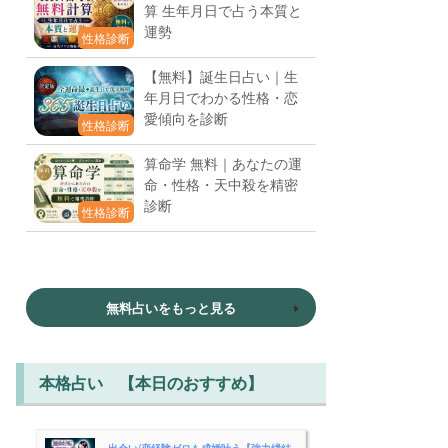
算 生年月日で占う本質と
運勢
性格診断
【無料】誕生日占い｜生
年月日でわかる性格・恋
愛傾向を診断
性格診断
算命学 無料｜あなたの運
命・性格・天中殺を精密
診断
性格診断
無料占いをもっと見る
本格占い 【本日のおすすめ】
出会い/恋経験ゼロも成婚叶う【強力縁結