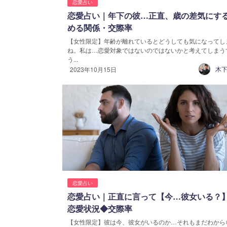
恋愛占い
恋愛占い｜年下の彼…正直、歳の差気にす
める関係・交際率
【女性限定】年齢が離れているとどうしても気になってし
ね。私は…恋愛対象ではないのではないかと考えてしまう
う...
木下
2023年10月15日
恋愛占い
恋愛占い｜正直に言って【今…彼女いる？
恋愛状況◆交際率
【女性限定】彼は今、彼女がいるのか…それもまだわから