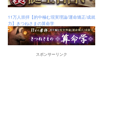
11万人崇拝【的中極む現実理論/運命矯正/成就
力】きつねさまの算命学
スポンサーリンク