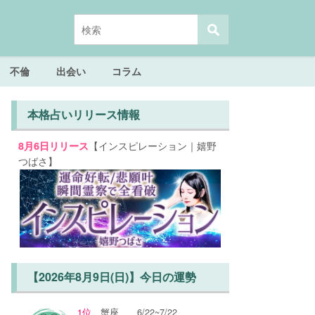
不倫
出会い
コラム
本格占いリリース情報
【インスピレーション｜嬉野
8月6日リリース
つばさ】
【2026年8月9日(日)】今日の運勢
1位
蟹座
6/22~7/22