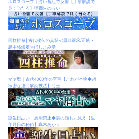
ホロスコープ｜占い番組で反響【丁寧解説で
良く当たる】彌彌告の占い
四柱推命│古代秘伝の真髄≪原典継承/正統・
超本格鑑定≫ほしよみ堂
マヤ暦｜古代4000年の至宝【これが本物◆超
緻密な運命解読技法】弓玉
誕生日占い｜悪用禁止◆裏の顔も丸見え【生
年月日の秘術】真木あかり