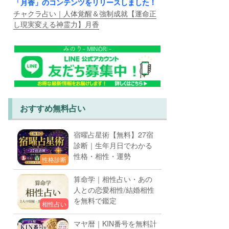
「月香」のコンテンツをリリースしました！
チャクラ占い｜人体覚醒＆強制成就【運命正
し現実変える神霊力】月香
おすすめ無料占い
宿曜占星術【無料】27宿
診断｜生年月日でわかる
性格・相性・運勢
性格診断
算命学｜相性占い・あの
人との恋愛相性/結婚相性
を無料で鑑定
相性占い
マヤ暦｜KIN番号を無料計