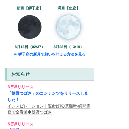
新月【獅子座】
満月【魚座】
8月13日（02:37）
8月28日（13:19）
⇒ 獅子座の新月で願いを叶える方法を見る
お知らせ
NEWリリース
「嬉野つばさ」のコンテンツをリリースしま
した！
インスピレーション｜運命好転/悲願叶/瞬間霊
察で全看破◆嬉野つばさ
NEWリリース