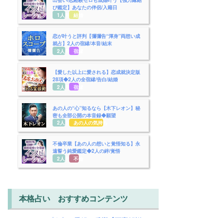
び鑑定】あなたの伴侶/入籍日
1人用
結婚
恋が叶うと評判【彌彌告“渾身”両想い成
就占】2人の宿縁/本音/結末
2人用
宿縁
【愛した以上に愛される】恋成就決定版
28項◆2人の全宿縁/告白/結婚
2人用
宿縁
あの人の“心”知るなら【木下レオン】秘
密も全部公開の本音録◆願望
2人用
あの人の気持ち
不倫卒業【あの人の想いと覚悟知る】永
遠誓う純愛鑑定◆2人の絆/覚悟
2人用
不倫
本格占い おすすめコンテンツ