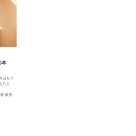
の本
みはもう
なたと
谷 奈月