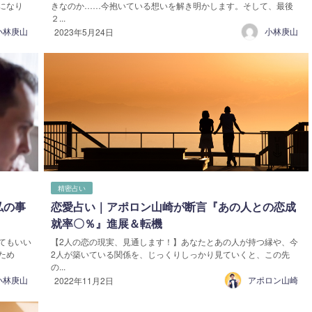
になり
きなのか……今抱いている想いを解き明かします。そして、最後
２...
小林庚山
小林庚山
2023年5月24日
精密占い
私の事
恋愛占い｜アポロン山崎が断言『あの人との恋成
就率〇％』進展＆転機
てもいい
【2人の恋の現実、見通します！】あなたとあの人が持つ縁や、今
ため
2人が築いている関係を、じっくりしっかり見ていくと、この先
の...
小林庚山
アポロン山崎
2022年11月2日