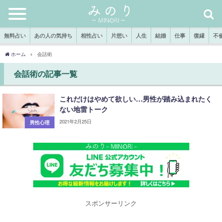
無料占い
あの人の気持ち
相性占い
片想い
人生
結婚
仕事
復縁
不
ホーム
会話術
会話術の記事一覧
これだけはやめて欲しい…男性が踏み込まれたく
ない地雷トーク
2021年2月25日
男性心理
スポンサーリンク