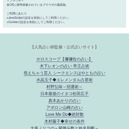
＜ブラウザ＞
各OSに標準搭載されているブラウザの最新版。
ご利用にあたり
※JavaScriptの設定を有効にしてご利用ください。
※Cookieの設定を有効にしてご利用ください。
【人気占い師監修・公式占いサイト】
ホロスコープ【彌彌告の占い】
木下レオンの占い 帝王占術
視えちゃう芸人 シークエンスはやともの占い
水晶玉子◆エレメンタル占星術
村野弘味～招運術～
日本最後のイタコ松田広子
真木あかりの占い
アポロン山崎の占い
Love Me Do◆絶対数
木村藤子◆幸せの条件
大串ノリコの～紫微斗数と姓名判断～