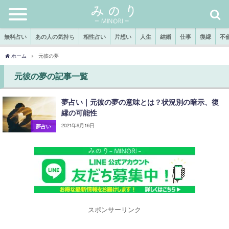
無料占い
あの人の気持ち
相性占い
片想い
人生
結婚
仕事
復縁
不
ホーム
元彼の夢
元彼の夢の記事一覧
夢占い｜元彼の夢の意味とは？状況別の暗示、復
縁の可能性
2021年9月16日
夢占い
スポンサーリンク