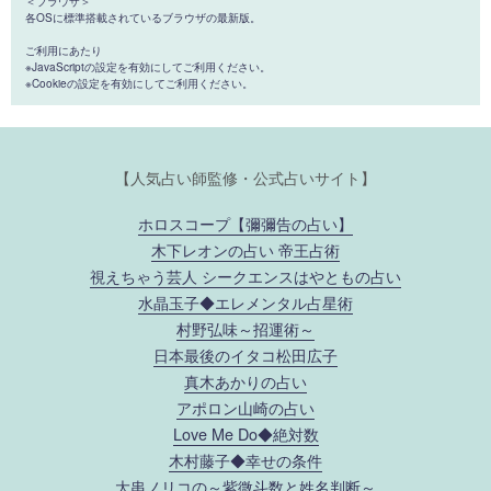
＜ブラウザ＞
各OSに標準搭載されているブラウザの最新版。
ご利用にあたり
※JavaScriptの設定を有効にしてご利用ください。
※Cookieの設定を有効にしてご利用ください。
【人気占い師監修・公式占いサイト】
ホロスコープ【彌彌告の占い】
木下レオンの占い 帝王占術
視えちゃう芸人 シークエンスはやともの占い
水晶玉子◆エレメンタル占星術
村野弘味～招運術～
日本最後のイタコ松田広子
真木あかりの占い
アポロン山崎の占い
Love Me Do◆絶対数
木村藤子◆幸せの条件
大串ノリコの～紫微斗数と姓名判断～