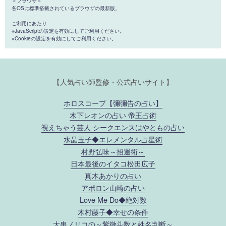
＜ブラウザ＞
各OSに標準搭載されているブラウザの最新版。
ご利用にあたり
※JavaScriptの設定を有効にしてご利用ください。
※Cookieの設定を有効にしてご利用ください。
【人気占い師監修・公式占いサイト】
ホロスコープ【彌彌告の占い】
木下レオンの占い 帝王占術
視えちゃう芸人 シークエンスはやともの占い
水晶玉子◆エレメンタル占星術
村野弘味～招運術～
日本最後のイタコ松田広子
真木あかりの占い
アポロン山崎の占い
Love Me Do◆絶対数
木村藤子◆幸せの条件
大串ノリコの～紫微斗数と姓名判断～