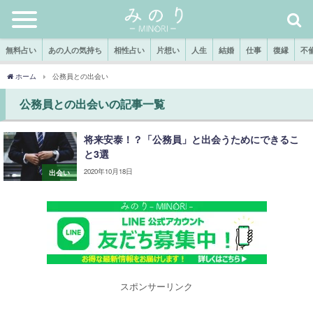
無料占い
あの人の気持ち
相性占い
片想い
人生
結婚
仕事
復縁
不
ホーム
公務員との出会い
公務員との出会いの記事一覧
将来安泰！？「公務員」と出会うためにできるこ
と3選
2020年10月18日
出会い
スポンサーリンク