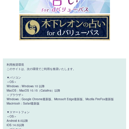
利用推奨環境
このサイトは、次の環境でご利用を推奨いたします。
▼パソコン
＜OS＞
Windows：Windows 10 以降
MacOS：MacOS 10.15（Catalina）以降
＜ブラウザ＞
Windows：Google Chrome最新版、Microsoft Edge最新版、Mozilla FireFox最新版
Macintosh：Safari最新版
▼スマートフォン
＜OS＞
Android 8.0以降
iOS 14.0以降