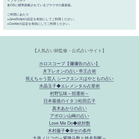
＜ブラウザ＞
各OSに標準搭載されているブラウザの最新版。
ご利用にあたり
※JavaScriptの設定を有効にしてご利用ください。
※Cookieの設定を有効にしてご利用ください。
【人気占い師監修・公式占いサイト】
ホロスコープ【彌彌告の占い】
木下レオンの占い 帝王占術
視えちゃう芸人 シークエンスはやともの占い
水晶玉子◆エレメンタル占星術
村野弘味～招運術～
日本最後のイタコ松田広子
真木あかりの占い
アポロン山崎の占い
Love Me Do◆絶対数
木村藤子◆幸せの条件
大串ノリコの～紫微斗数と姓名判断～