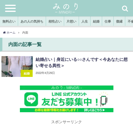
無料占い
あの人の気持ち
相性占い
片想い
人生
結婚
仕事
復縁
不
ホーム
内面
内面の記事一覧
結婚占い｜身近にいる○○さんです＜今あなたに想
い寄せる異性＞
2022年4月29日
結婚
スポンサーリンク