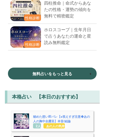
四柱推命｜命式からあな
たの性格・運勢の傾向を
無料で精密鑑定
性格診断
ホロスコープ｜生年月日
で占うあなたの運命と星
読み無料鑑定
性格診断
無料占いをもっと見る
本格占い 【本日のおすすめ】
秘めた想い即バレ【※視えすぎ注意◆あの
人の胸中全露呈】本音/結論
2人用
あの人の気持ち