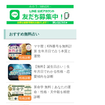
おすすめ無料占い
マヤ暦｜KIN番号を無料計
算 生年月日で占う本質と
運勢
性格診断
【無料】誕生日占い｜生
年月日でわかる性格・恋
愛傾向を診断
性格診断
算命学 無料｜あなたの運
命・性格・天中殺を精密
診断
性格診断