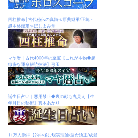
四柱推命│古代秘伝の真髄≪原典継承/正統・
超本格鑑定≫ほしよみ堂
マヤ暦｜古代4000年の至宝【これが本物◆超
緻密な運命解読技法】弓玉
誕生日占い｜悪用禁止◆裏の顔も丸見え【生
年月日の秘術】真木あかり
11万人崇拝【的中極む現実理論/運命矯正/成就