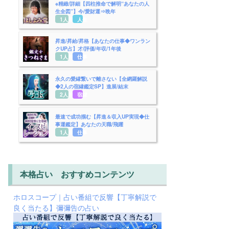
※精緻/詳細【四柱推命で解明“あなたの人
生全図”】今/愛財運⇒晩年
1人用
人生
昇進/昇給/昇格【あなたの仕事◆ワンラン
クUP占】才/評価/年収/1年後
1人用
仕事
永久の愛縁繋いで離さない【全網羅解説
◆2人の宿縁鑑定SP】進展/結末
2人用
宿縁
最速で成功掴む【昇進＆収入UP実現◆仕
事運鑑定】あなたの天職/飛躍
1人用
仕事
本格占い おすすめコンテンツ
ホロスコープ｜占い番組で反響【丁寧解説で
良く当たる】彌彌告の占い