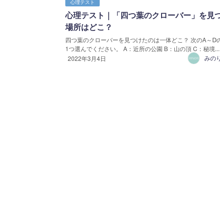
心理テスト
心理テスト｜「四つ葉のクローバー」を見
場所はどこ？
四つ葉のクローバーを見つけたのは一体どこ？ 次のA～Ⅾ
1つ選んでください。 A：近所の公園 B：山の頂 C：秘境...
みの
2022年3月4日