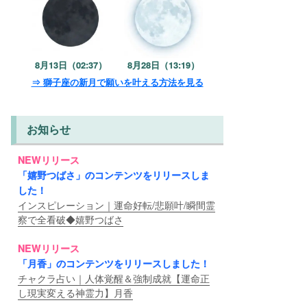
8月13日（02:37）
8月28日（13:19）
⇒ 獅子座の新月で願いを叶える方法を見る
お知らせ
NEWリリース
「嬉野つばさ」のコンテンツをリリースしま
した！
インスピレーション｜運命好転/悲願叶/瞬間霊
察で全看破◆嬉野つばさ
NEWリリース
「月香」のコンテンツをリリースしました！
チャクラ占い｜人体覚醒＆強制成就【運命正
し現実変える神霊力】月香