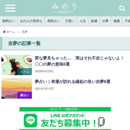
無料占い
あの人の気持ち
相性占い
片想い
人生
結婚
仕事
復縁
不
ホーム
吉夢
吉夢の記事一覧
変な夢見ちゃった… 実はそれ不吉じゃないよ！
〇〇の夢の意味6選
2023年6月25日
コラム
夢占い｜幸運が訪れる縁起の良い吉夢8選
2021年3月13日
夢占い