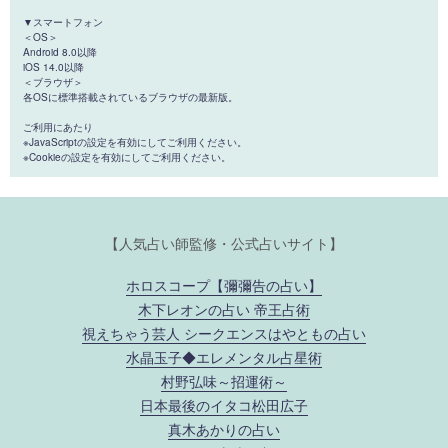
▼スマートフォン
＜OS＞
Android 8.0以降
iOS 14.0以降
＜ブラウザ＞
各OSに標準搭載されているブラウザの最新版。
ご利用にあたり
※JavaScriptの設定を有効にしてご利用ください。
※Cookieの設定を有効にしてご利用ください。
【人気占い師監修・公式占いサイト】
ホロスコープ【彌彌告の占い】
木下レオンの占い 帝王占術
視えちゃう芸人 シークエンスはやともの占い
水晶玉子◆エレメンタル占星術
村野弘味～招運術～
日本最後のイタコ松田広子
真木あかりの占い