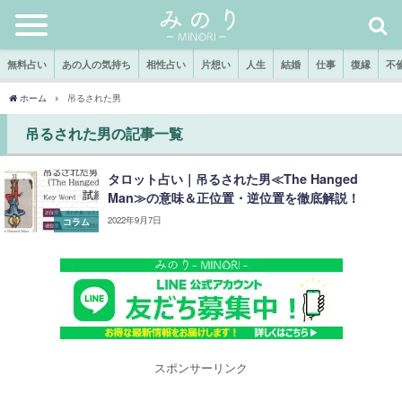
無料占い
あの人の気持ち
相性占い
片想い
人生
結婚
仕事
復縁
不
ホーム
吊るされた男
吊るされた男の記事一覧
タロット占い｜吊るされた男≪The Hanged
Man≫の意味＆正位置・逆位置を徹底解説！
2022年9月7日
コラム
スポンサーリンク