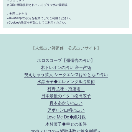
＜ブラウザ＞
各OSに標準搭載されているブラウザの最新版。
ご利用にあたり
※JavaScriptの設定を有効にしてご利用ください。
※Cookieの設定を有効にしてご利用ください。
【人気占い師監修・公式占いサイト】
ホロスコープ【彌彌告の占い】
木下レオンの占い 帝王占術
視えちゃう芸人 シークエンスはやともの占い
水晶玉子◆エレメンタル占星術
村野弘味～招運術～
日本最後のイタコ松田広子
真木あかりの占い
アポロン山崎の占い
Love Me Do◆絶対数
木村藤子◆幸せの条件
大串ノリコの～紫微斗数と姓名判断～