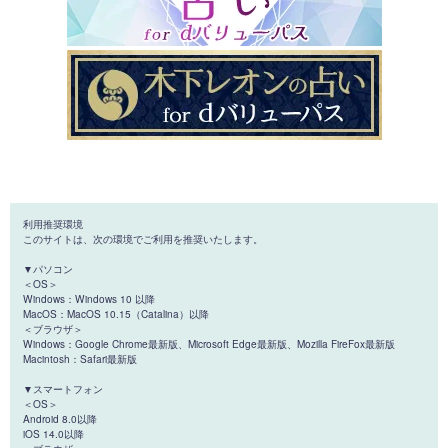
利用推奨環境
このサイトは、次の環境でご利用を推奨いたします。
▼パソコン
＜OS＞
Windows：Windows 10 以降
MacOS：MacOS 10.15（Catalina）以降
＜ブラウザ＞
Windows：Google Chrome最新版、Microsoft Edge最新版、Mozilla FireFox最新版
Macintosh：Safari最新版
▼スマートフォン
＜OS＞
Android 8.0以降
iOS 14.0以降