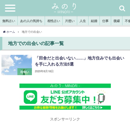
無料占い
あの人の気持ち
相性占い
片想い
人生
結婚
仕事
復縁
不
ホーム
地方での出会い
地方での出会いの記事一覧
「田舎だと出会いない……」地方住みでも出会い
を手に入れる方法5選
2020年8月18日
出会い
スポンサーリンク