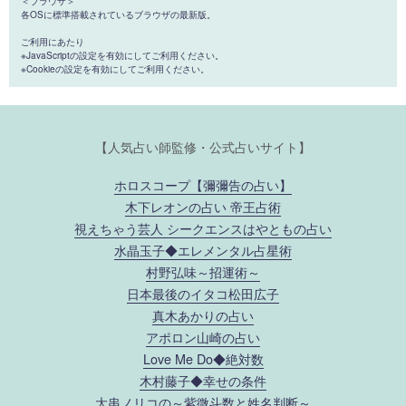
＜ブラウザ＞
各OSに標準搭載されているブラウザの最新版。
ご利用にあたり
※JavaScriptの設定を有効にしてご利用ください。
※Cookieの設定を有効にしてご利用ください。
【人気占い師監修・公式占いサイト】
ホロスコープ【彌彌告の占い】
木下レオンの占い 帝王占術
視えちゃう芸人 シークエンスはやともの占い
水晶玉子◆エレメンタル占星術
村野弘味～招運術～
日本最後のイタコ松田広子
真木あかりの占い
アポロン山崎の占い
Love Me Do◆絶対数
木村藤子◆幸せの条件
大串ノリコの～紫微斗数と姓名判断～