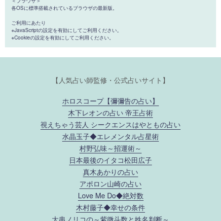
＜ブラウザ＞
各OSに標準搭載されているブラウザの最新版。
ご利用にあたり
※JavaScriptの設定を有効にしてご利用ください。
※Cookieの設定を有効にしてご利用ください。
【人気占い師監修・公式占いサイト】
ホロスコープ【彌彌告の占い】
木下レオンの占い 帝王占術
視えちゃう芸人 シークエンスはやともの占い
水晶玉子◆エレメンタル占星術
村野弘味～招運術～
日本最後のイタコ松田広子
真木あかりの占い
アポロン山崎の占い
Love Me Do◆絶対数
木村藤子◆幸せの条件
大串ノリコの～紫微斗数と姓名判断～