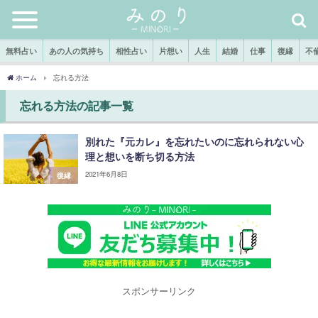
無料占い
あの人の気持ち
相性占い
片想い
人生
結婚
仕事
復縁
不
ホーム
忘れる方法
忘れる方法の記事一覧
別れた『元カレ』を忘れたいのに忘れられない心
理と想いを断ち切る方法
2021年6月8日
復縁
スポンサーリンク