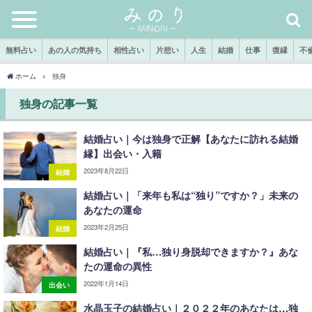
無料占い
あの人の気持ち
相性占い
片想い
人生
結婚
仕事
復縁
不
ホーム
独身
独身の記事一覧
結婚占い｜今は独身で正解【あなたに訪れる結婚
縁】出会い・入籍
2023年8月22日
結婚
結婚占い｜「来年も私は“独り”ですか？」未来の
あなたの運命
2023年2月25日
結婚
結婚占い｜『私…独り身脱却できますか？』あな
たの運命の異性
2022年1月14日
出会い
水晶玉子の結婚占い｜２０２２年のあなたは…独