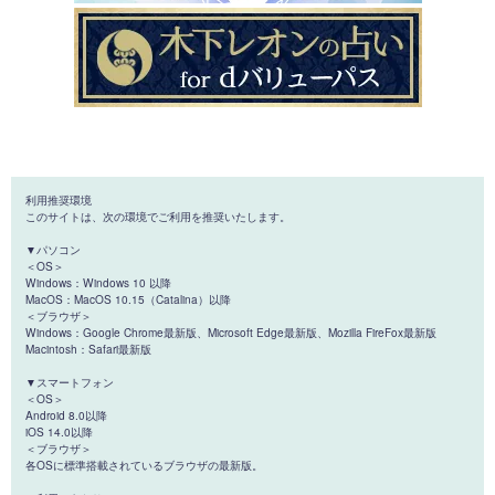
利用推奨環境
このサイトは、次の環境でご利用を推奨いたします。
▼パソコン
＜OS＞
Windows：Windows 10 以降
MacOS：MacOS 10.15（Catalina）以降
＜ブラウザ＞
Windows：Google Chrome最新版、Microsoft Edge最新版、Mozilla FireFox最新版
Macintosh：Safari最新版
▼スマートフォン
＜OS＞
Android 8.0以降
iOS 14.0以降
＜ブラウザ＞
各OSに標準搭載されているブラウザの最新版。