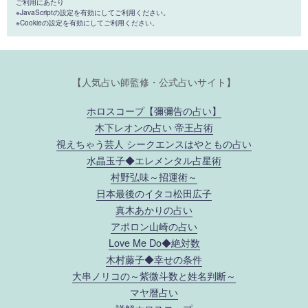
ご利用にあたり
※JavaScriptの設定を有効にしてご利用ください。
※Cookieの設定を有効にしてご利用ください。
【人気占い師監修・公式占いサイト】
ホロスコープ【彌彌告の占い】
木下レオンの占い 帝王占術
視えちゃう芸人 シークエンスはやともの占い
水晶玉子◆エレメンタル占星術
村野弘味～招運術～
日本最後のイタコ松田広子
真木あかりの占い
アポロン山崎の占い
Love Me Do◆絶対数
木村藤子◆幸せの条件
大串ノリコの～紫微斗数と姓名判断～
マヤ暦占い