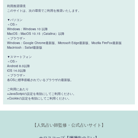
利用推奨環境
このサイトは、次の環境でご利用を推奨いたします。
▼パソコン
＜OS＞
Windows：Windows 10 以降
MacOS：MacOS 10.15（Catalina）以降
＜ブラウザ＞
Windows：Google Chrome最新版、Microsoft Edge最新版、Mozilla FireFox最新版
Macintosh：Safari最新版
▼スマートフォン
＜OS＞
Android 8.0以降
iOS 14.0以降
＜ブラウザ＞
各OSに標準搭載されているブラウザの最新版。
ご利用にあたり
※JavaScriptの設定を有効にしてご利用ください。
※Cookieの設定を有効にしてご利用ください。
【人気占い師監修・公式占いサイト】
ホロスコープ【彌彌告の占い】