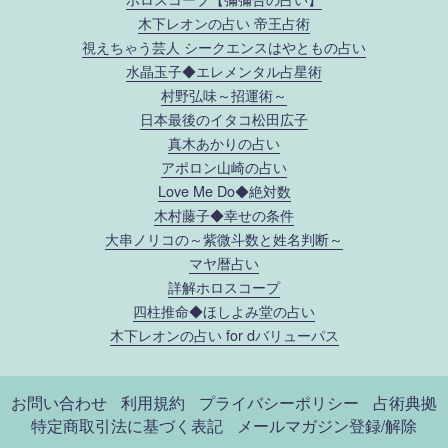
木下レオンの占い 帝王占術
視えちゃう芸人 シークエンスはやともの占い
水晶玉子◆エレメンタル占星術
村野弘味～招運術～
日本最後のイタコ松田広子
真木あかりの占い
アポロン山崎の占い
Love Me Do◆絶対数
木村藤子◆幸せの条件
大串ノリコの～紫微斗数と姓名判断～
マヤ暦占い
詳解ホロスコープ
四柱推命◆ほしよみ堂の占い
木下レオンの占い for dバリューパス
お問い合わせ
利用規約
プライバシーポリシー
占術典拠
特定商取引法に基づく表記
メールマガジン登録/解除