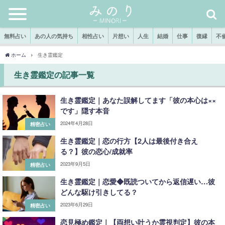
無料占い
あの人の気持ち
相性占い
片想い
人生
結婚
仕事
復縁
不
ホーム
生き霊鑑定
生き霊鑑定の記事一覧
生き霊鑑定｜あなた誤解してます「彼の本心は××
です」隠す本音
2024年4月28日
精密占い
生き霊鑑定｜恋の行方【2人は最後付き合え
る？】彼の恋心/成就率
2023年9月5日
精密占い
生き霊鑑定｜恋愛◆既読ついてから返信遅い…彼
どんな駆け引きしてる？
2023年6月29日
精密占い
恋見極め鑑定｜【両想い叶うか霊視判定】彼の本