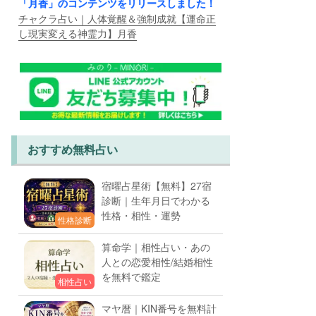
「月香」のコンテンツをリリースしました！
チャクラ占い｜人体覚醒＆強制成就【運命正
し現実変える神霊力】月香
おすすめ無料占い
宿曜占星術【無料】27宿
診断｜生年月日でわかる
性格・相性・運勢
性格診断
算命学｜相性占い・あの
人との恋愛相性/結婚相性
を無料で鑑定
相性占い
マヤ暦｜KIN番号を無料計