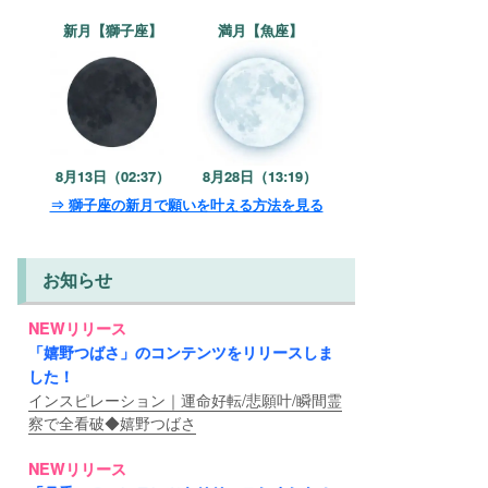
新月【獅子座】
満月【魚座】
8月13日（02:37）
8月28日（13:19）
⇒ 獅子座の新月で願いを叶える方法を見る
お知らせ
NEWリリース
「嬉野つばさ」のコンテンツをリリースしま
した！
インスピレーション｜運命好転/悲願叶/瞬間霊
察で全看破◆嬉野つばさ
NEWリリース