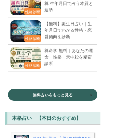
算 生年月日で占う本質と
運勢
性格診断
【無料】誕生日占い｜生
年月日でわかる性格・恋
愛傾向を診断
性格診断
算命学 無料｜あなたの運
命・性格・天中殺を精密
診断
性格診断
無料占いをもっと見る
本格占い 【本日のおすすめ】
秘めた想い即バレ【※視えすぎ注意◆あの