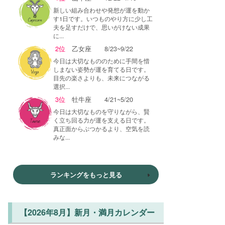
新しい組み合わせや発想が運を動か
す1日です。いつものやり方に少し工
夫を足すだけで、思いがけない成果
に...
2位
乙女座
8/23~9/22
今日は大切なもののために手間を惜
しまない姿勢が運を育てる日です。
目先の楽さよりも、未来につながる
選択...
3位
牡牛座
4/21~5/20
今日は大切なものを守りながら、賢
く立ち回る力が運を支える日です。
真正面からぶつかるより、空気を読
みな...
ランキングをもっと見る
【2026年8月】新月・満月カレンダー