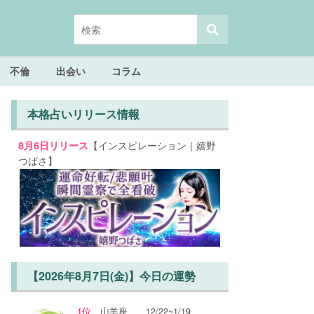
不倫
出会い
コラム
本格占いリリース情報
【インスピレーション｜嬉野
8月6日リリース
つばさ】
【2026年8月7日(金)】今日の運勢
1位
山羊座
12/22~1/19