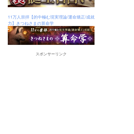
11万人崇拝【的中極む現実理論/運命矯正/成就
力】きつねさまの算命学
スポンサーリンク