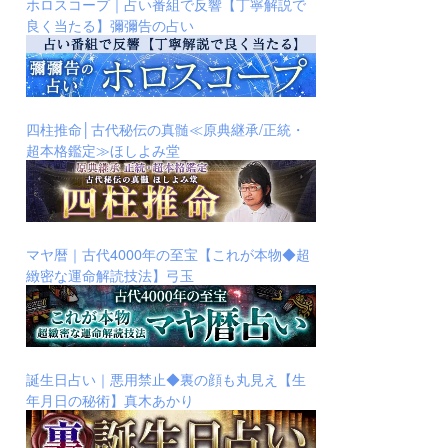
ホロスコープ｜占い番組で反響【丁寧解説で
良く当たる】彌彌告の占い
四柱推命│古代秘伝の真髄≪原典継承/正統・
超本格鑑定≫ほしよみ堂
マヤ暦｜古代4000年の至宝【これが本物◆超
緻密な運命解読技法】弓玉
誕生日占い｜悪用禁止◆裏の顔も丸見え【生
年月日の秘術】真木あかり