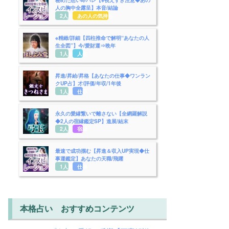
人の胸中全露呈】本音/結論
2人用
あの人の気持ち
※精緻/詳細【四柱推命で解明“あなたの人
生全図”】今/愛財運⇒晩年
1人用
人生
昇進/昇給/昇格【あなたの仕事◆ワンラン
クUP占】才/評価/年収/1年後
1人用
仕事
永久の愛縁繋いで離さない【全網羅解説
◆2人の宿縁鑑定SP】進展/結末
2人用
宿縁
最速で成功掴む【昇進＆収入UP実現◆仕
事運鑑定】あなたの天職/飛躍
1人用
仕事
本格占い おすすめコンテンツ