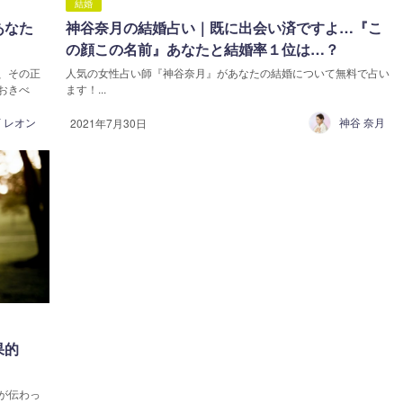
結婚
あなた
神谷奈月の結婚占い｜既に出会い済ですよ…『こ
の顔この名前』あなたと結婚率１位は…？
、その正
人気の女性占い師『神谷奈月』があなたの結婚について無料で占い
おきべ
ます！...
 レオン
神谷 奈月
2021年7月30日
果的
が伝わっ