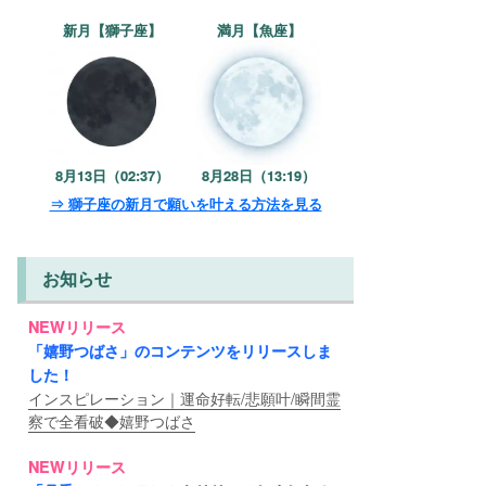
新月【獅子座】
満月【魚座】
8月13日（02:37）
8月28日（13:19）
⇒ 獅子座の新月で願いを叶える方法を見る
お知らせ
NEWリリース
「嬉野つばさ」のコンテンツをリリースしま
した！
インスピレーション｜運命好転/悲願叶/瞬間霊
察で全看破◆嬉野つばさ
NEWリリース