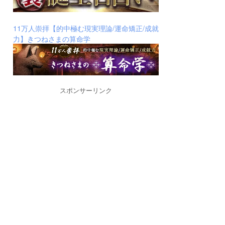
11万人崇拝【的中極む現実理論/運命矯正/成就
力】きつねさまの算命学
スポンサーリンク