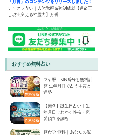
「月香」のコンテンツをリリースしました！
チャクラ占い｜人体覚醒＆強制成就【運命正
し現実変える神霊力】月香
おすすめ無料占い
マヤ暦｜KIN番号を無料計
算 生年月日で占う本質と
運勢
性格診断
【無料】誕生日占い｜生
年月日でわかる性格・恋
愛傾向を診断
性格診断
算命学 無料｜あなたの運