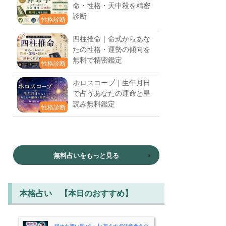
命・性格・天中殺を精密
診断
性格診断
四柱推命｜命式からあな
たの性格・運勢の傾向を
無料で精密鑑定
性格診断
ホロスコープ｜生年月日
で占うあなたの運命と星
読み無料鑑定
性格診断
無料占いをもっと見る
本格占い 【本日のおすすめ】
秘めた想い即バレ【※視えすぎ注意◆あの