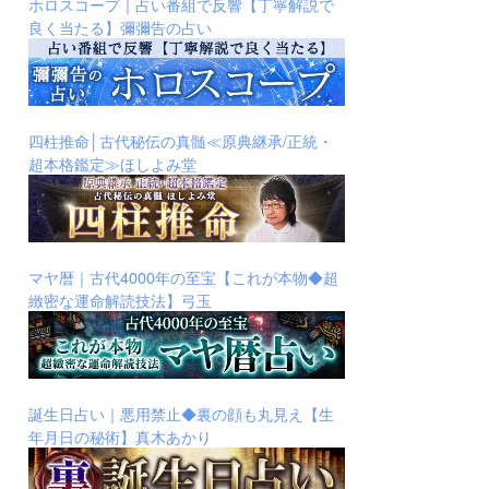
ホロスコープ｜占い番組で反響【丁寧解説で
良く当たる】彌彌告の占い
四柱推命│古代秘伝の真髄≪原典継承/正統・
超本格鑑定≫ほしよみ堂
マヤ暦｜古代4000年の至宝【これが本物◆超
緻密な運命解読技法】弓玉
誕生日占い｜悪用禁止◆裏の顔も丸見え【生
年月日の秘術】真木あかり