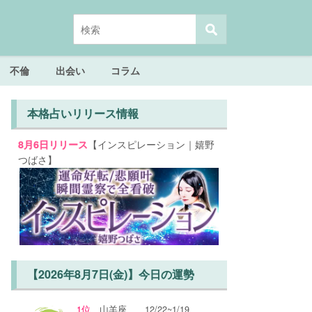
不倫
出会い
コラム
本格占いリリース情報
【インスピレーション｜嬉野
8月6日リリース
つばさ】
【2026年8月7日(金)】今日の運勢
1位
山羊座
12/22~1/19