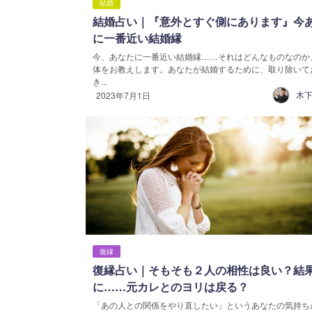
結婚
結婚占い｜『意外とすぐ側にあります』今
に一番近い結婚縁
今、あなたに一番近い結婚縁……それはどんなものなのか
体をお教えします。あなたが結婚するために、取り除いて
き...
木下
2023年7月1日
復縁
復縁占い｜そもそも２人の相性は良い？結
に……元カレとのヨリは戻る？
「あの人との関係をやり直したい」というあなたの気持ち