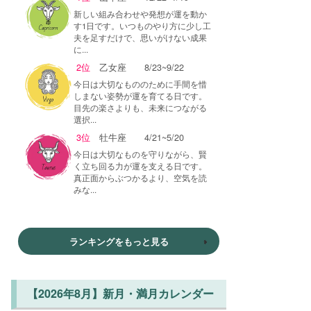
新しい組み合わせや発想が運を動か
す1日です。いつものやり方に少し工
夫を足すだけで、思いがけない成果
に...
2位
乙女座
8/23~9/22
今日は大切なもののために手間を惜
しまない姿勢が運を育てる日です。
目先の楽さよりも、未来につながる
選択...
3位
牡牛座
4/21~5/20
今日は大切なものを守りながら、賢
く立ち回る力が運を支える日です。
真正面からぶつかるより、空気を読
みな...
ランキングをもっと見る
【2026年8月】新月・満月カレンダー