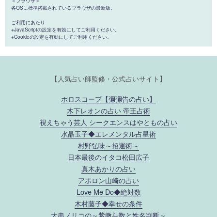
＜ブラウザ＞
各OSに標準搭載されているブラウザの最新版。
ご利用にあたり
※JavaScriptの設定を有効にしてご利用ください。
※Cookieの設定を有効にしてご利用ください。
【人気占い師監修・公式占いサイト】
ホロスコープ【彌彌告の占い】
木下レオンの占い 帝王占術
視えちゃう芸人 シークエンスはやともの占い
水晶玉子◆エレメンタル占星術
村野弘味～招運術～
日本最後のイタコ松田広子
真木あかりの占い
アポロン山崎の占い
Love Me Do◆絶対数
木村藤子◆幸せの条件
大串ノリコの～紫微斗数と姓名判断～