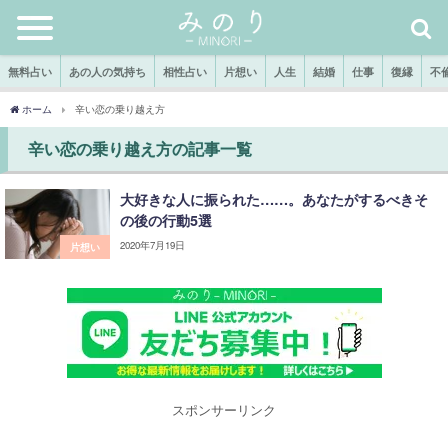
無料占い
あの人の気持ち
相性占い
片想い
人生
結婚
仕事
復縁
不
ホーム
辛い恋の乗り越え方
辛い恋の乗り越え方の記事一覧
大好きな人に振られた……。あなたがするべきそ
の後の行動5選
2020年7月19日
片想い
スポンサーリンク