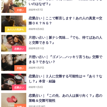
いのはなぜ？』
2022年4月7日
片想い
恋愛占い｜ここで断言します！あの人の真意⇒交
際ＯＫ？ＮＧ？
2022年3月23日
あの人の気持ち
片想い占い｜脈ナシ気味…『でも、待てばあの人
と交際できる？』
2022年2月11日
恋愛占い
片想い占い｜『ゴメン…ハッキリ言うね』交際で
きる？できない？
2022年1月27日
片想い
恋愛占い｜２人に交際する可能性は⇒『あり？な
し？』本音・結論
2022年1月2日
恋愛占い
恋愛占い｜『この先、あの人は振り向く？』恋の
策略＆交際可能性
2021年12月19日
片想い