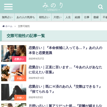
無料占い
あの人の気持ち
相性占い
片想い
人生
結婚
仕事
復縁
不
ホーム
交際可能性
交際可能性の記事一覧
恋愛占い｜『本命候補に入ってる…？』あの人の
本音と恋愛意識
2023年6月27日
恋愛占い
恋愛占い｜正直に言います…『今あの人があなた
に伝えたい言葉』
2022年6月12日
片想い
恋愛占い｜既にＨ済のあの人『交際はできる？』
『捨てられる？』
2022年5月5日
片想い
片想い占い｜脈アリだった彼…『距離が縮まらな