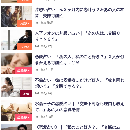
片想い占い｜≪３ヶ月内に恋叶う？≫あの人の本
音・交際可能性
2021年10月6日
片想い
木下レオンの片想い占い｜『あの人は…交際Ｏ
Ｋ？ＮＧ？』
2021年9月17日
片想い
恋愛占い｜『あの人、私のこと好き？』２人が付
き合える可能性は…〇％
2021年8月24日
恋愛占い
不倫占い｜彼は既婚者…だけど好き。『彼も同じ
想い？』『交際できる？』
2021年8月16日
不倫
水晶玉子の恋愛占い｜『交際不可なら理由も教え
て…』あの人の恋愛感情
2021年6月28日
恋愛占い
《恋愛占い》｜『私のこと好き？』『交際はム