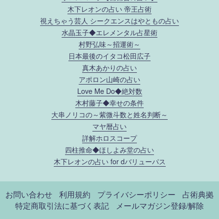
木下レオンの占い 帝王占術
視えちゃう芸人 シークエンスはやともの占い
水晶玉子◆エレメンタル占星術
村野弘味～招運術～
日本最後のイタコ松田広子
真木あかりの占い
アポロン山崎の占い
Love Me Do◆絶対数
木村藤子◆幸せの条件
大串ノリコの～紫微斗数と姓名判断～
マヤ暦占い
詳解ホロスコープ
四柱推命◆ほしよみ堂の占い
木下レオンの占い for dバリューパス
お問い合わせ
利用規約
プライバシーポリシー
占術典拠
特定商取引法に基づく表記
メールマガジン登録/解除