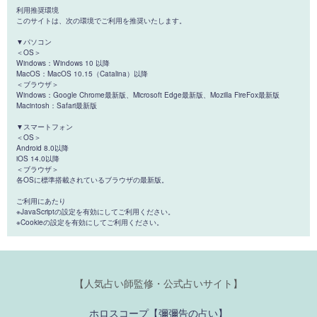
利用推奨環境
このサイトは、次の環境でご利用を推奨いたします。
▼パソコン
＜OS＞
Windows：Windows 10 以降
MacOS：MacOS 10.15（Catalina）以降
＜ブラウザ＞
Windows：Google Chrome最新版、Microsoft Edge最新版、Mozilla FireFox最新版
Macintosh：Safari最新版
▼スマートフォン
＜OS＞
Android 8.0以降
iOS 14.0以降
＜ブラウザ＞
各OSに標準搭載されているブラウザの最新版。
ご利用にあたり
※JavaScriptの設定を有効にしてご利用ください。
※Cookieの設定を有効にしてご利用ください。
【人気占い師監修・公式占いサイト】
ホロスコープ【彌彌告の占い】