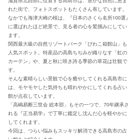
滋賀県北西部に位置する高島市は、豊かな自然に恵ま
れた街で、フォトスポットもたくさん有しています。
なかでも海津大崎の桜は、『日本のさくら名所100選』
に選ばれたほど絶景で、見る者の心を鷲掴みにしてい
ます。
関西最大級の自然リゾートパーク「びわこ箱館山」も
人気スポット。特産品の高島ちぢみが織りなす「虹の
カーテン」や、夏と秋に咲き誇る季節の草花は壮観で
す。
そんな素晴らしい景観で心を癒やしてくれる高島市に
は、モヤモヤした気持ちも晴れやかにしてくれる占い
館が点在しています。
「高嶋易断三世会 総本部」もその一つで、70年継承さ
れる『正当易学』で丁寧に鑑定し沈んだ心を軽やかに
してくれます。
今回は、つらい悩みもスッキリ解消できる高島市の占