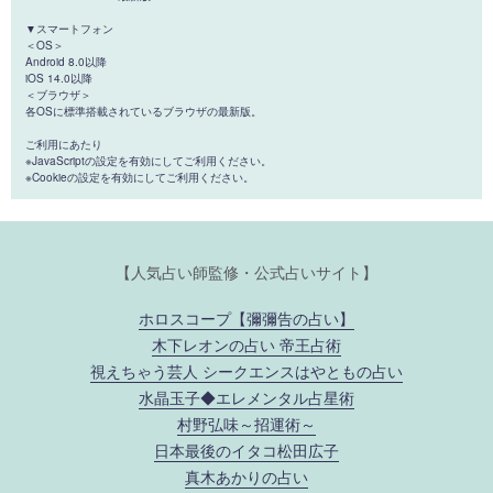
▼スマートフォン
＜OS＞
Android 8.0以降
iOS 14.0以降
＜ブラウザ＞
各OSに標準搭載されているブラウザの最新版。
ご利用にあたり
※JavaScriptの設定を有効にしてご利用ください。
※Cookieの設定を有効にしてご利用ください。
【人気占い師監修・公式占いサイト】
ホロスコープ【彌彌告の占い】
木下レオンの占い 帝王占術
視えちゃう芸人 シークエンスはやともの占い
水晶玉子◆エレメンタル占星術
村野弘味～招運術～
日本最後のイタコ松田広子
真木あかりの占い