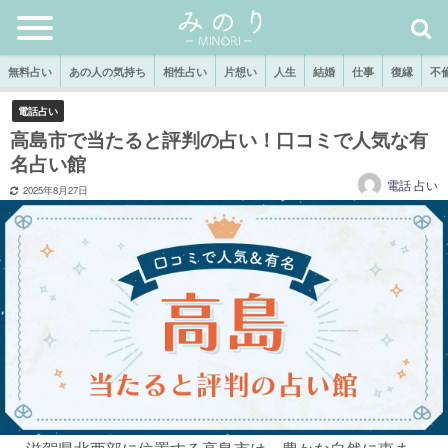
無料占い
あの人の気持ち
相性占い
片想い
人生
結婚
仕事
復縁
不
電話占い
高島市で当たると評判の占い！口コミで人気な有
名占い館
電話 占い
2025年8月27日