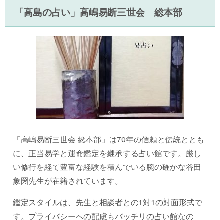
「高島の占い」高嶋易断三世会 総本部
「高嶋易断三世会 総本部」は70年の信頼と伝統ととも
に、正当易学と運命鑑定を継承する占い館です。厳し
い修行を経て豊富な経験を積んでいる腕の確かな谷田
象圀先生が在籍されています。
鑑定スタイルは、先生と相談者との1対1の対面形式で
す。プライバシーへの配慮もバッチリの占い館なの