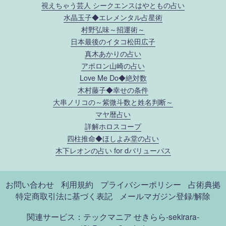
視えちゃう芸人 シークエンスはやともの占い
水晶玉子◆エレメンタル占星術
村野弘味～招運術～
日本最後のイタコ松田広子
真木あかりの占い
アポロン山崎の占い
Love Me Do◆絶対数
木村藤子◆幸せの条件
大串ノリコの～紫微斗数と姓名判断～
マヤ暦占い
詳解ホロスコープ
四柱推命◆ほしよみ堂の占い
木下レオンの占い for dバリューパス
お問い合わせ
利用規約
プライバシーポリシー
占術典拠
特定商取引法に基づく表記
メールマガジン登録/解除
関連サービス：テックマニア
せきらら-sekirara-