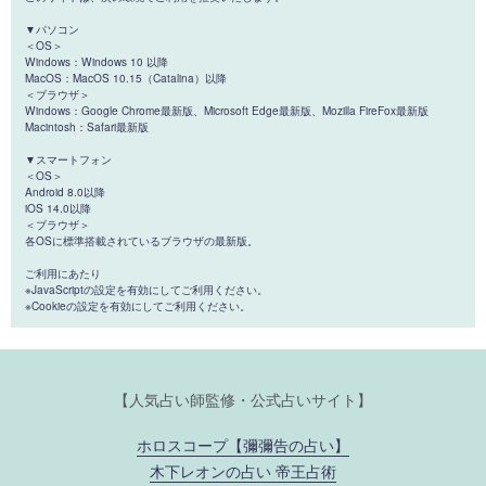
▼パソコン
＜OS＞
Windows：Windows 10 以降
MacOS：MacOS 10.15（Catalina）以降
＜ブラウザ＞
Windows：Google Chrome最新版、Microsoft Edge最新版、Mozilla FireFox最新版
Macintosh：Safari最新版
▼スマートフォン
＜OS＞
Android 8.0以降
iOS 14.0以降
＜ブラウザ＞
各OSに標準搭載されているブラウザの最新版。
ご利用にあたり
※JavaScriptの設定を有効にしてご利用ください。
※Cookieの設定を有効にしてご利用ください。
【人気占い師監修・公式占いサイト】
ホロスコープ【彌彌告の占い】
木下レオンの占い 帝王占術