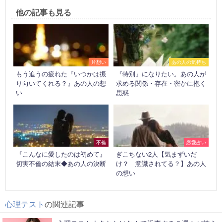
他の記事も見る
片想い
あの人の気持ち
もう追うの疲れた『いつかは振
『特別』になりたい。あの人が
り向いてくれる？』あの人の想
求める関係・存在・密かに抱く
い
思惑
不倫
恋愛占い
『こんなに愛したのは初めて』
ぎこちない2人【気まずいだ
切実不倫の結末◆あの人の決断
け？ 意識されてる？】あの人
の想い
心理テスト
の関連記事