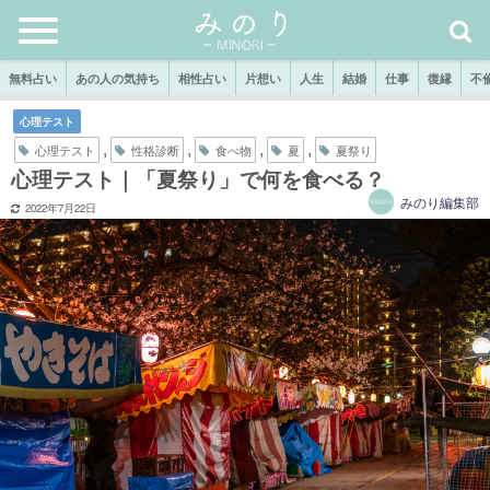
無料占い
あの人の気持ち
相性占い
片想い
人生
結婚
仕事
復縁
不
心理テスト
,
,
,
,
心理テスト
性格診断
食べ物
夏
夏祭り
心理テスト｜「夏祭り」で何を食べる？
みのり編集部
2022年7月22日