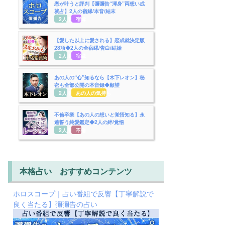
恋が叶うと評判【彌彌告“渾身”両想い成
就占】2人の宿縁/本音/結末
2人用
宿縁
【愛した以上に愛される】恋成就決定版
28項◆2人の全宿縁/告白/結婚
2人用
宿縁
あの人の“心”知るなら【木下レオン】秘
密も全部公開の本音録◆願望
2人用
あの人の気持ち
不倫卒業【あの人の想いと覚悟知る】永
遠誓う純愛鑑定◆2人の絆/覚悟
2人用
不倫
本格占い おすすめコンテンツ
ホロスコープ｜占い番組で反響【丁寧解説で
良く当たる】彌彌告の占い