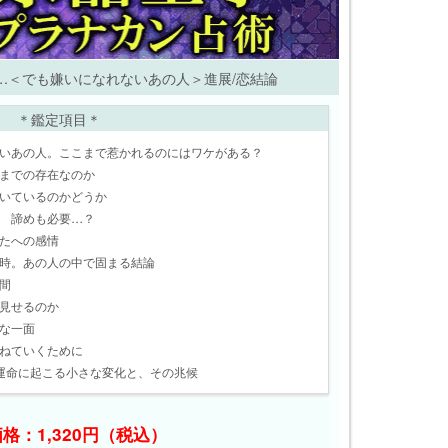
…＜でも嫌いになれないあの人＞進展/恋結論
＊鑑定項目＊
いあの人。ここまで惹かれるのにはワケがある？
までの存在なのか
いているのかどうか
 諦めも必要…？
たへの感情
時。あの人の中で固まる結論
間
見せるのか
な一面
ねていくために
運命に起こる小さな変化と、その兆候
格：1,320円（税込）