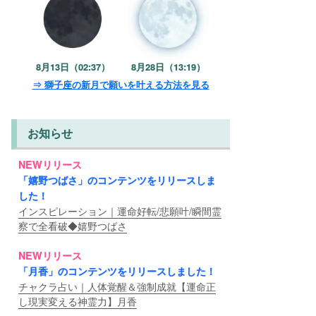
8月13日（02:37）
8月28日（13:19）
⇒ 獅子座の新月で願いを叶える方法を見る
お知らせ
NEWリリース
「嬉野つばさ」のコンテンツをリリースしま
した！
インスピレーション｜運命好転/悲願叶/瞬間霊
察で全看破◆嬉野つばさ
NEWリリース
「月香」のコンテンツをリリースしました！
チャクラ占い｜人体覚醒＆強制成就【運命正
し現実変える神霊力】月香