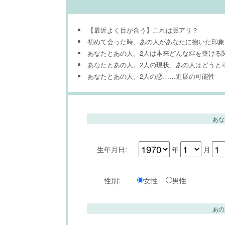
【最近よく目が合う】これは脈アリ？
初めて会った時、あの人があなたに抱いた印象
あなたとあの人。2人は本来どんな絆を築ける
あなたとあの人。2人の現状、あの人はどうと
あなたとあの人。2人の恋……進展の可能性
あな
生年月日:
年
月
性別:
女性
男性
あの