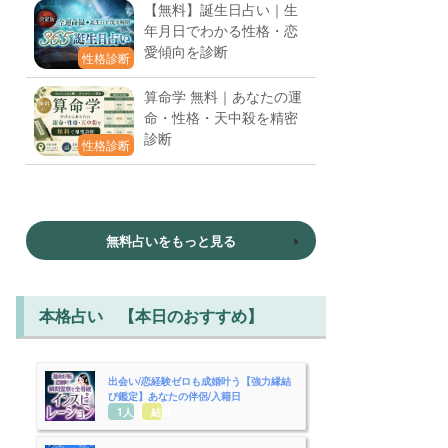
【無料】誕生日占い｜生
年月日でわかる性格・恋
愛傾向を診断
性格診断
算命学 無料｜あなたの運
命・性格・天中殺を精密
診断
性格診断
無料占いをもっと見る
本格占い 【本日のおすすめ】
出会い/恋経験ゼロも成婚叶う【強力縁結
び鑑定】あなたの伴侶/入籍日
1人用
結婚