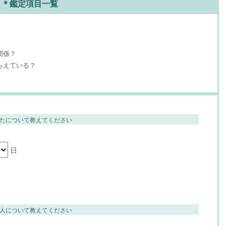
＊鑑定項目一覧
関係？
らえている？
たについて教えてください
日
人について教えてください