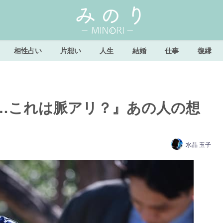
相性占い
片想い
人生
結婚
仕事
復縁
…これは脈アリ？』あの人の想
水晶 玉子