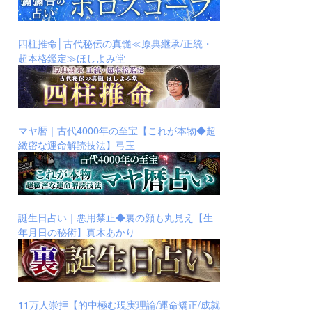
四柱推命│古代秘伝の真髄≪原典継承/正統・
超本格鑑定≫ほしよみ堂
マヤ暦｜古代4000年の至宝【これが本物◆超
緻密な運命解読技法】弓玉
誕生日占い｜悪用禁止◆裏の顔も丸見え【生
年月日の秘術】真木あかり
11万人崇拝【的中極む現実理論/運命矯正/成就