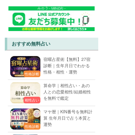
おすすめ無料占い
宿曜占星術【無料】27宿
診断｜生年月日でわかる
性格・相性・運勢
性格診断
算命学｜相性占い・あの
人との恋愛相性/結婚相性
を無料で鑑定
相性占い
マヤ暦｜KIN番号を無料計
算 生年月日で占う本質と
運勢
性格診断