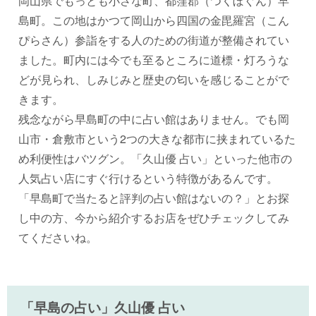
岡山県でもっとも小さな町、都窪郡（つくぼぐん）早
島町。この地はかつて岡山から四国の金毘羅宮（こん
ぴらさん）参詣をする人のための街道が整備されてい
ました。町内には今でも至るところに道標・灯ろうな
どが見られ、しみじみと歴史の匂いを感じることがで
きます。
残念ながら早島町の中に占い館はありません。でも岡
山市・倉敷市という2つの大きな都市に挟まれているた
め利便性はバツグン。「久山優 占い」といった他市の
人気占い店にすぐ行けるという特徴があるんです。
「早島町で当たると評判の占い館はないの？」とお探
し中の方、今から紹介するお店をぜひチェックしてみ
てくださいね。
「早島の占い」久山優 占い