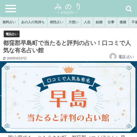
無料占い
あの人の気持ち
相性占い
片想い
人生
結婚
仕事
復縁
不
電話占い
都窪郡早島町で当たると評判の占い！口コミで人
気な有名占い館
電話 占い
2025年8月27日