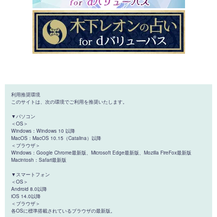
利用推奨環境
このサイトは、次の環境でご利用を推奨いたします。
▼パソコン
＜OS＞
Windows：Windows 10 以降
MacOS：MacOS 10.15（Catalina）以降
＜ブラウザ＞
Windows：Google Chrome最新版、Microsoft Edge最新版、Mozilla FireFox最新版
Macintosh：Safari最新版
▼スマートフォン
＜OS＞
Android 8.0以降
iOS 14.0以降
＜ブラウザ＞
各OSに標準搭載されているブラウザの最新版。