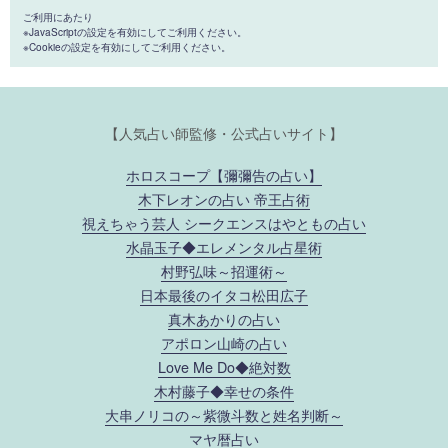
ご利用にあたり
※JavaScriptの設定を有効にしてご利用ください。
※Cookieの設定を有効にしてご利用ください。
【人気占い師監修・公式占いサイト】
ホロスコープ【彌彌告の占い】
木下レオンの占い 帝王占術
視えちゃう芸人 シークエンスはやともの占い
水晶玉子◆エレメンタル占星術
村野弘味～招運術～
日本最後のイタコ松田広子
真木あかりの占い
アポロン山崎の占い
Love Me Do◆絶対数
木村藤子◆幸せの条件
大串ノリコの～紫微斗数と姓名判断～
マヤ暦占い