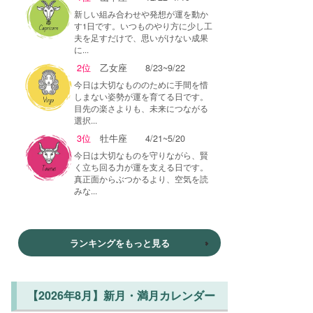
新しい組み合わせや発想が運を動か
す1日です。いつものやり方に少し工
夫を足すだけで、思いがけない成果
に...
2位
乙女座
8/23~9/22
今日は大切なもののために手間を惜
しまない姿勢が運を育てる日です。
目先の楽さよりも、未来につながる
選択...
3位
牡牛座
4/21~5/20
今日は大切なものを守りながら、賢
く立ち回る力が運を支える日です。
真正面からぶつかるより、空気を読
みな...
ランキングをもっと見る
【2026年8月】新月・満月カレンダー