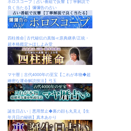
ホロスコープ｜占い番組で反響【丁寧解説で
良く当たる】彌彌告の占い
四柱推命│古代秘伝の真髄≪原典継承/正統・
超本格鑑定≫ほしよみ堂
マヤ暦｜古代4000年の至宝【これが本物◆超
緻密な運命解読技法】弓玉
誕生日占い｜悪用禁止◆裏の顔も丸見え【生
年月日の秘術】真木あかり