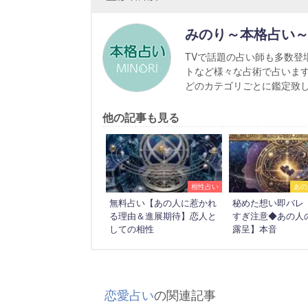
みのり～本格占い
TVで話題の占い師も多数登
トなど様々な占術で占いま
どのカテゴリごとに鑑定致
他の記事も見る
相性占い
あの
無料占い【あの人に惹かれ
秘めた想い即バレ
る理由＆進展期待】恋人と
すぎ注意◆あの人
しての相性
露呈】本音
恋愛占い
の関連記事