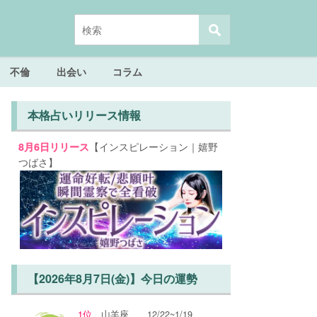
不倫
出会い
コラム
本格占いリリース情報
【インスピレーション｜嬉野
8月6日リリース
つばさ】
【2026年8月7日(金)】今日の運勢
1位
山羊座
12/22~1/19