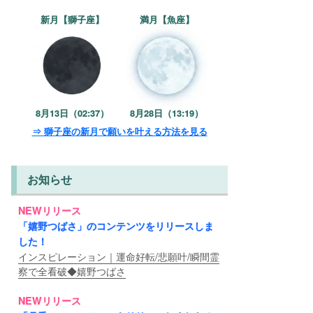
新月【獅子座】
満月【魚座】
8月13日（02:37）
8月28日（13:19）
⇒ 獅子座の新月で願いを叶える方法を見る
お知らせ
NEWリリース
「嬉野つばさ」のコンテンツをリリースしま
した！
インスピレーション｜運命好転/悲願叶/瞬間霊
察で全看破◆嬉野つばさ
NEWリリース