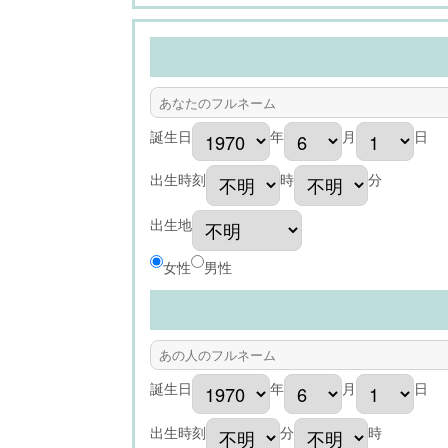
誕生日
年
月
日
出生時刻
時
分
出生地
女性
男性
誕生日
年
月
日
出生時刻
分
時