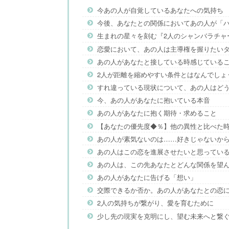
今あの人が自覚しているあなたへの気持ち
今後、あなたとの関係においてあの人が「
生まれの星々を刻む『2人のシャンバラチャ
恋愛において、あの人は主導権を握りたい
あの人があなたと接している時感じている
2人が距離を縮めやすい条件とはなんでしょ
すれ違っている現状について、あの人はど
今、あの人があなたに抱いている本音
あの人があなたに抱く期待・求めること
【あなたの優先度◆％】他の異性と比べた
あの人が素気ないのは……好きじゃないか
あの人はこの恋を進展させたいと思ってい
あの人は、この先あなたとどんな関係を望
あの人があなたに告げる「想い」
交際できるか否か。あの人があなたとの恋
2人の気持ちが繋がり、愛を育むために
少し先の現実を克明にし、望む未来へと繋