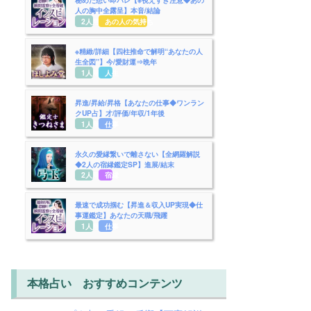
人の胸中全露呈】本音/結論
2人用
あの人の気持ち
※精緻/詳細【四柱推命で解明“あなたの人
生全図”】今/愛財運⇒晩年
1人用
人生
昇進/昇給/昇格【あなたの仕事◆ワンラン
クUP占】才/評価/年収/1年後
1人用
仕事
永久の愛縁繋いで離さない【全網羅解説
◆2人の宿縁鑑定SP】進展/結末
2人用
宿縁
最速で成功掴む【昇進＆収入UP実現◆仕
事運鑑定】あなたの天職/飛躍
1人用
仕事
本格占い おすすめコンテンツ