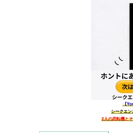
【Yo
シークエン
2人の恋転機と