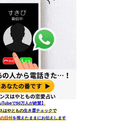
uTubeで50万人が絶賛】
スはやともの
生き霊チェック
で
その日付
を視えたままにお伝えします