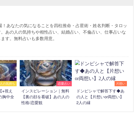
～
場！あなたの気になることを四柱推命・占星術・姓名判断・タロッ
す。あの人の気持ちや相性占い、結婚占い、不倫占い、仕事占いな
します。無料占いも多数用意。
人の気持ち
恋愛占い
片想い
【※視え
インスピレーション｜無料
ドンピシャで解答下す◆あ
の胸中全
【裏の顔を看破】あの人の
の人と【片想いor両想い】
性格/恋愛観
2人の縁