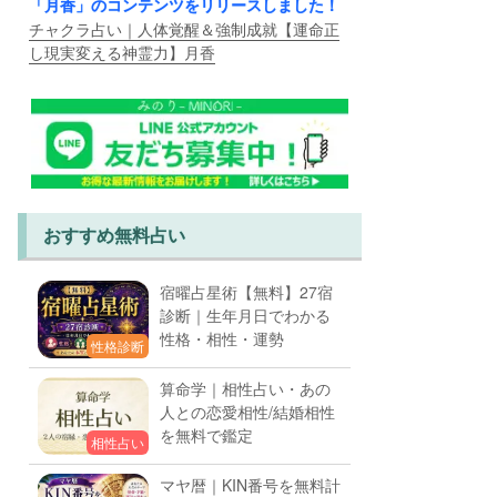
「月香」のコンテンツをリリースしました！
チャクラ占い｜人体覚醒＆強制成就【運命正
し現実変える神霊力】月香
おすすめ無料占い
宿曜占星術【無料】27宿
診断｜生年月日でわかる
性格・相性・運勢
性格診断
算命学｜相性占い・あの
人との恋愛相性/結婚相性
を無料で鑑定
相性占い
マヤ暦｜KIN番号を無料計