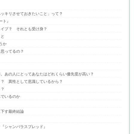
ハッキリさせておきたいこと」って？
ート』
タイプ？ それとも受け身？
こと
うか
う思ってるの？
時。あの人にとってあなたはどれくらい優先度が高い？
ら？ 異性として意識しているから？
る？
んでいるのか
に下す最終結論
ぐ『シャンバラスプレッド』