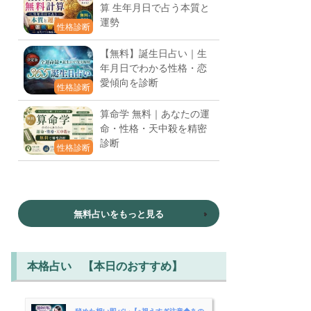
算 生年月日で占う本質と
運勢
性格診断
【無料】誕生日占い｜生
年月日でわかる性格・恋
愛傾向を診断
性格診断
算命学 無料｜あなたの運
命・性格・天中殺を精密
診断
性格診断
無料占いをもっと見る
本格占い 【本日のおすすめ】
秘めた想い即バレ【※視えすぎ注意◆あの