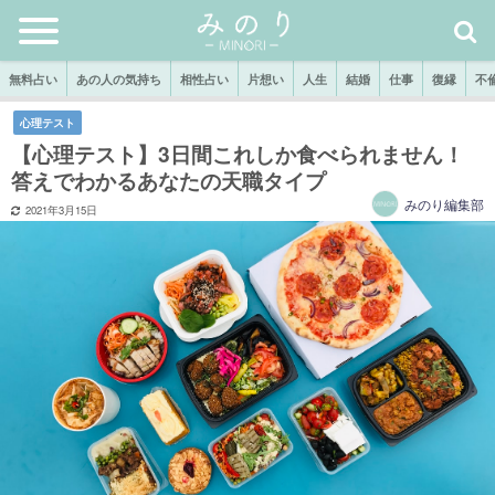
無料占い
あの人の気持ち
相性占い
片想い
人生
結婚
仕事
復縁
不
心理テスト
【心理テスト】3日間これしか食べられません！
答えでわかるあなたの天職タイプ
みのり編集部
2021年3月15日