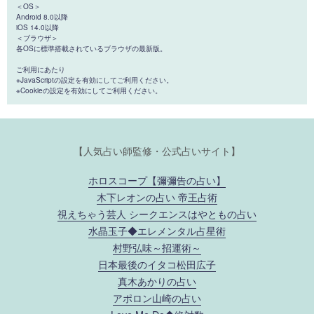
＜OS＞
Android 8.0以降
iOS 14.0以降
＜ブラウザ＞
各OSに標準搭載されているブラウザの最新版。
ご利用にあたり
※JavaScriptの設定を有効にしてご利用ください。
※Cookieの設定を有効にしてご利用ください。
【人気占い師監修・公式占いサイト】
ホロスコープ【彌彌告の占い】
木下レオンの占い 帝王占術
視えちゃう芸人 シークエンスはやともの占い
水晶玉子◆エレメンタル占星術
村野弘味～招運術～
日本最後のイタコ松田広子
真木あかりの占い
アポロン山崎の占い