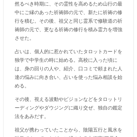
然るべき時期に、その霊性を高めるため山行の最
中にご縁のあった祈祷師の元で、新たに祈祷の修
行を積む。その後、祖父と同じ霊系で修験道の祈
祷師の元で、更なる祈祷の修行を積み霊力を増強
させた。
占いは、個人的に惹かれていたタロットカードを
独学で中学生の時に始める。高校に入った頃に
は、身の回りの人や、紹介、口コミで頼まれた人
達の悩みに向き合い、占いを使った悩み相談を始
める。
その後、視える波動やビジョンなどをタロットリ
ーディングやダウジングに織り交ぜ、独自の鑑定
法をあみだす。
祖父が携わっていたことから、陰陽五行と風水を