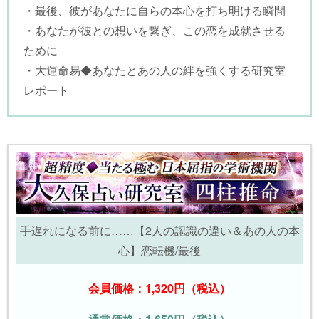
・最後、彼があなたに自らの本心を打ち明ける瞬間
・あなたが彼との想いを繋ぎ、この恋を成就させる
ために
・大運命易◆あなたとあの人の絆を強くする研究室
レポート
手遅れになる前に……【2人の認識の違い＆あの人の本
心】恋転機/最後
会員価格：1,320円（税込）