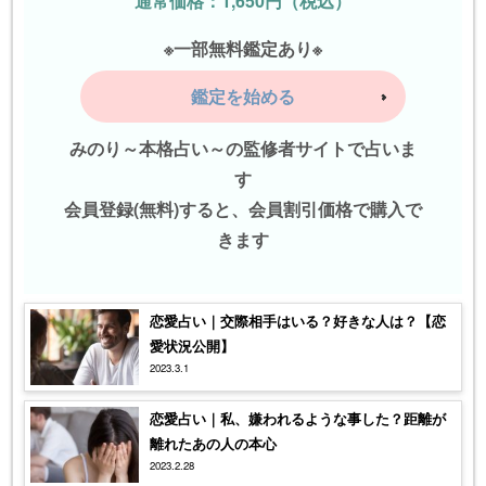
通常価格：1,650円（税込）
※一部無料鑑定あり※
鑑定を始める
みのり～本格占い～の監修者サイトで占いま
す
会員登録(無料)すると、会員割引価格で購入で
きます
恋愛占い｜交際相手はいる？好きな人は？【恋
愛状況公開】
2023.3.1
恋愛占い｜私、嫌われるような事した？距離が
離れたあの人の本心
2023.2.28