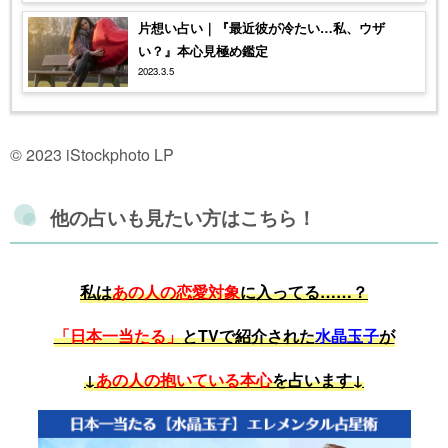
片想い占い｜『最近彼が冷たい…私、ウザ
い？』本心見極め鑑定
2023.3.5
© 2023 iStockphoto LP
他の占いも見たい方はこちら！
私は
あの人の恋愛対象
に入ってる……？
「日本一当たる」
とTVで紹介された
水晶玉子
が
↓
あの人の抱いている本心
を占います↓