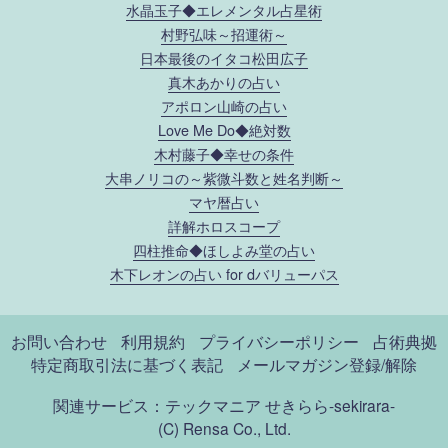
水晶玉子◆エレメンタル占星術
村野弘味～招運術～
日本最後のイタコ松田広子
真木あかりの占い
アポロン山崎の占い
Love Me Do◆絶対数
木村藤子◆幸せの条件
大串ノリコの～紫微斗数と姓名判断～
マヤ暦占い
詳解ホロスコープ
四柱推命◆ほしよみ堂の占い
木下レオンの占い for dバリューパス
お問い合わせ
利用規約
プライバシーポリシー
占術典拠
特定商取引法に基づく表記
メールマガジン登録/解除
関連サービス：テックマニア
せきらら-sekirara-
(C) Rensa Co., Ltd.