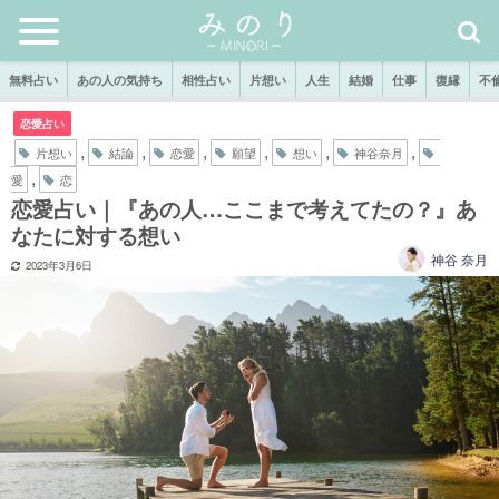
無料占い
あの人の気持ち
相性占い
片想い
人生
結婚
仕事
復縁
不
恋愛占い
,
,
,
,
,
,
片想い
結論
恋愛
願望
想い
神谷奈月
,
愛
恋
恋愛占い｜『あの人…ここまで考えてたの？』あ
なたに対する想い
神谷 奈月
2023年3月6日