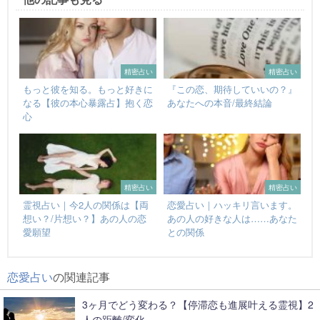
精密占い
精密占い
もっと彼を知る。もっと好きに
『この恋、期待していいの？』
なる【彼の本心暴露占】抱く恋
あなたへの本音/最終結論
心
精密占い
精密占い
霊視占い｜今2人の関係は【両
恋愛占い｜ハッキリ言います。
想い？/片想い？】あの人の恋
あの人の好きな人は……あなた
愛願望
との関係
恋愛占い
の関連記事
3ヶ月でどう変わる？【停滞恋も進展叶える霊視】2
人の距離/変化