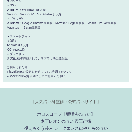
▼パソコン
＜OS＞
Windows：Windows 10 以降
MacOS：MacOS 10.15（Catalina）以降
＜ブラウザ＞
Windows：Google Chrome最新版、Microsoft Edge最新版、Mozilla FireFox最新版
Macintosh：Safari最新版
▼スマートフォン
＜OS＞
Android 8.0以降
iOS 14.0以降
＜ブラウザ＞
各OSに標準搭載されているブラウザの最新版。
ご利用にあたり
※JavaScriptの設定を有効にしてご利用ください。
※Cookieの設定を有効にしてご利用ください。
【人気占い師監修・公式占いサイト】
ホロスコープ【彌彌告の占い】
木下レオンの占い 帝王占術
視えちゃう芸人 シークエンスはやともの占い