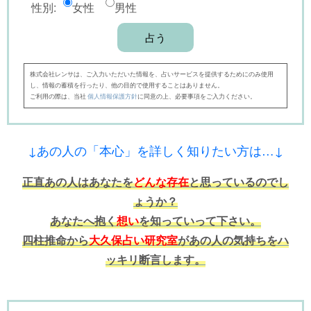
性別:
女性
男性
株式会社レンサは、ご入力いただいた情報を、占いサービスを提供するためにのみ使用
し、情報の蓄積を行ったり、他の目的で使用することはありません。
ご利用の際は、当社
個人情報保護方針
に同意の上、必要事項をご入力ください。
↓あの人の「本心」を詳しく知りたい方は…↓
正直あの人はあなたを
どんな存在
と思っているのでし
ょうか？
あなたへ抱く
想い
を知っていって下さい。
四柱推命から
大久保占い研究室
があの人の気持ちをハ
ッキリ断言します。