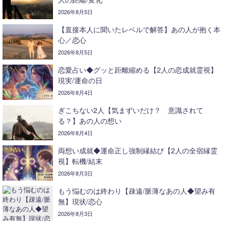
2026年8月5日
【直接本人に聞いたレベルで解答】あの人が抱く本
心／恋心
2026年8月5日
恋愛占い◆グッと距離縮める【2人の恋成就霊視】
現実/運命の日
2026年8月4日
ぎこちない2人【気まずいだけ？ 意識されて
る？】あの人の想い
2026年8月4日
両想い成就◆運命正し強制縁結び【2人の全宿縁霊
視】転機/結末
2026年8月3日
もう悩むのは終わり【疎遠/脈薄なあの人◆望み有
無】現状/恋心
2026年8月3日