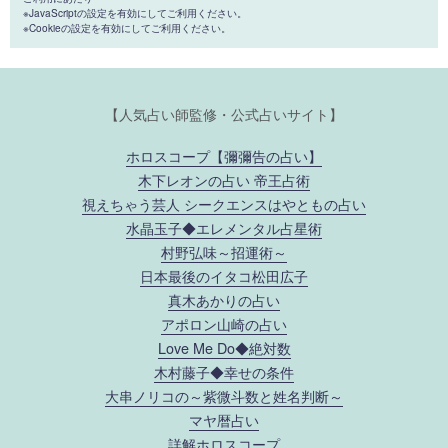
※JavaScriptの設定を有効にしてご利用ください。
※Cookieの設定を有効にしてご利用ください。
【人気占い師監修・公式占いサイト】
ホロスコープ【彌彌告の占い】
木下レオンの占い 帝王占術
視えちゃう芸人 シークエンスはやともの占い
水晶玉子◆エレメンタル占星術
村野弘味～招運術～
日本最後のイタコ松田広子
真木あかりの占い
アポロン山崎の占い
Love Me Do◆絶対数
木村藤子◆幸せの条件
大串ノリコの～紫微斗数と姓名判断～
マヤ暦占い
詳解ホロスコープ