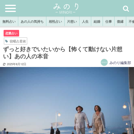
無料占い
あの人の気持ち
相性占い
片想い
人生
結婚
仕事
復縁
不
恋愛占い
宿曜占星術
ずっと好きでいたいから【怖くて動けない片想
い】あの人の本音
みのり編集部
2025年8月12日