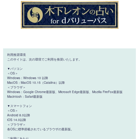
利用推奨環境
このサイトは、次の環境でご利用を推奨いたします。
▼パソコン
＜OS＞
Windows：Windows 10 以降
MacOS：MacOS 10.15（Catalina）以降
＜ブラウザ＞
Windows：Google Chrome最新版、Microsoft Edge最新版、Mozilla FireFox最新版
Macintosh：Safari最新版
▼スマートフォン
＜OS＞
Android 8.0以降
iOS 14.0以降
＜ブラウザ＞
各OSに標準搭載されているブラウザの最新版。
ご利用にあたり