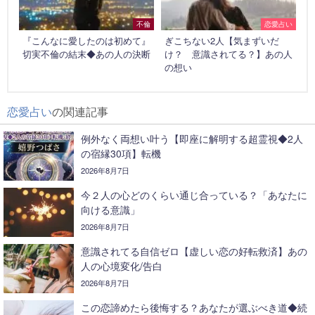
不倫
恋愛占い
『こんなに愛したのは初めて』
ぎこちない2人【気まずいだ
切実不倫の結末◆あの人の決断
け？ 意識されてる？】あの人
の想い
恋愛占い
の関連記事
例外なく両想い叶う【即座に解明する超霊視◆2人
の宿縁30項】転機
2026年8月7日
今２人の心どのくらい通じ合っている？「あなたに
向ける意識」
2026年8月7日
意識されてる自信ゼロ【虚しい恋の好転救済】あの
人の心境変化/告白
2026年8月7日
この恋諦めたら後悔する？あなたが選ぶべき道◆続