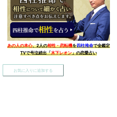
あの人の本心
、2人の
相性・恋転機
を
四柱推命
で全鑑定
TVで号泣続出「
木下レオン
」の恋愛占い
お気に入りに追加する