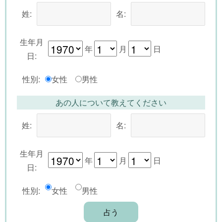
姓:
名:
生年月
年
月
日
日:
性別:
女性
男性
あの人について教えてください
姓:
名:
生年月
年
月
日
日:
性別:
女性
男性