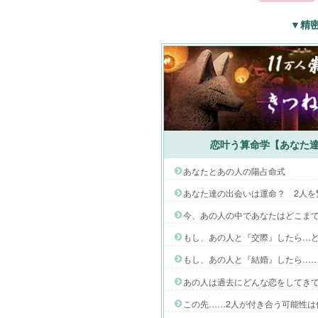
▼精
恋叶う算命学【あなた達
あなたとあの人の陽占命式
あなた達の出会いは運命？ 2人を
今、あの人の中であなたはどこま
もし、あの人と『交際』したら…ど
もし、あの人と『結婚』したら……
あの人は過去にどんな恋をしてき
この先……2人が付き合う可能性は