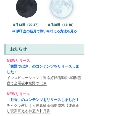
8月13日（02:37）
8月28日（13:19）
⇒ 獅子座の新月で願いを叶える方法を見る
お知らせ
NEWリリース
「嬉野つばさ」のコンテンツをリリースしま
した！
インスピレーション｜運命好転/悲願叶/瞬間霊
察で全看破◆嬉野つばさ
NEWリリース
「月香」のコンテンツをリリースしました！
チャクラ占い｜人体覚醒＆強制成就【運命正
し現実変える神霊力】月香