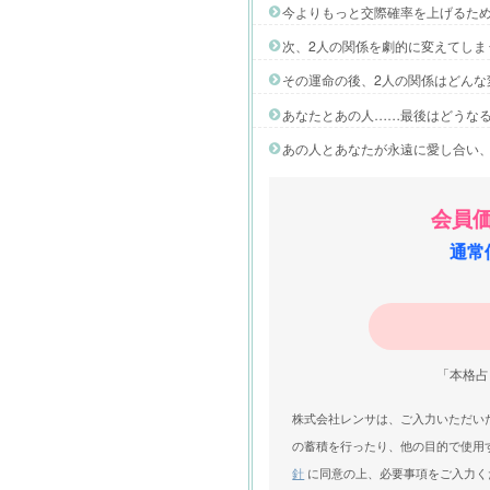
今よりもっと交際確率を上げるた
次、2人の関係を劇的に変えてしま
その運命の後、2人の関係はどんな
あなたとあの人……最後はどうなる
あの人とあなたが永遠に愛し合い
会員価
通常価
「本格占
株式会社レンサは、ご入力いただい
の蓄積を行ったり、他の目的で使用
針
に同意の上、必要事項をご入力く