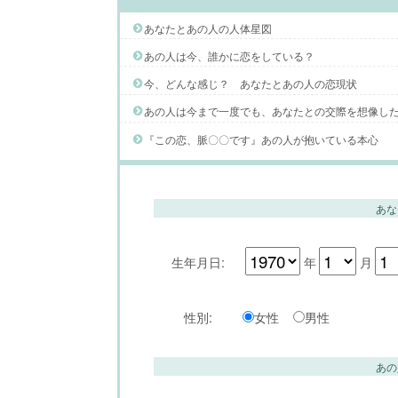
あなたとあの人の人体星図
あの人は今、誰かに恋をしている？
今、どんな感じ？ あなたとあの人の恋現状
あの人は今まで一度でも、あなたとの交際を想像し
『この恋、脈〇〇です』あの人が抱いている本心
あな
生年月日:
年
月
性別:
女性
男性
あの