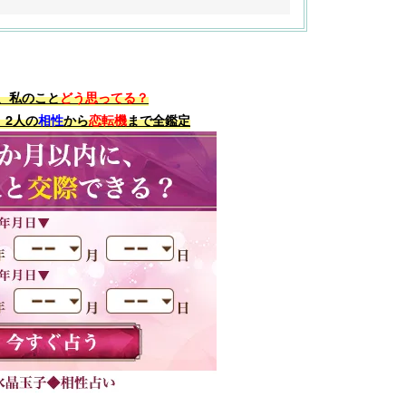
、私のこと
どう思ってる？
、2人の
相性
から
恋転機
まで全鑑定