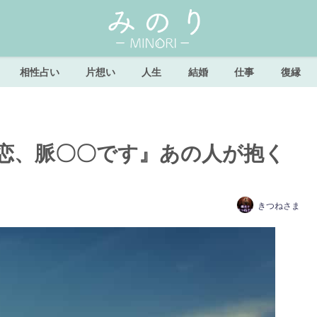
相性占い
片想い
人生
結婚
仕事
復縁
恋、脈〇〇です』あの人が抱く
きつねさま