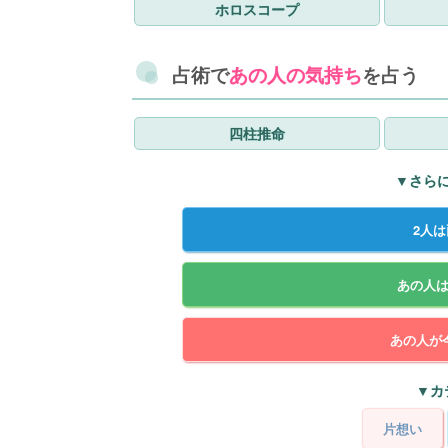
ホロスコープ
占術で
あの人の気持ち
を占う
四柱推命
▼さら
2人
あの人
あの人が
▼カ
片想い