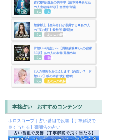
古代叡智/感服の的中率【超本格◆あなた
の人生秘録32項】全宿命/財産
1人用
人生
想像以上【生年月日が暴露する◆あの人
の“夜の顔”】愛欲/性癖/期待
2人用
あの人の愛欲
片想い⇒両想いへ【満願成就◆2人の宿縁
30項】あの人の本音/見極め時
2人用
宿縁
2人の現実をお伝えします【両想い？ 片
想い？】彼の本音/次行動/終
2人用
あの人の気持ち
本格占い おすすめコンテンツ
ホロスコープ｜占い番組で反響【丁寧解説で
良く当たる】彌彌告の占い