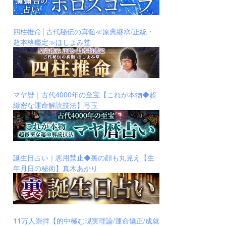
四柱推命│古代秘伝の真髄≪原典継承/正統・
超本格鑑定≫ほしよみ堂
マヤ暦｜古代4000年の至宝【これが本物◆超
緻密な運命解読技法】弓玉
誕生日占い｜悪用禁止◆裏の顔も丸見え【生
年月日の秘術】真木あかり
11万人崇拝【的中極む現実理論/運命矯正/成就