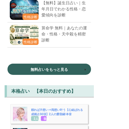
【無料】誕生日占い｜生
年月日でわかる性格・恋
愛傾向を診断
性格診断
算命学 無料｜あなたの運
命・性格・天中殺を精密
診断
性格診断
無料占いをもっと見る
本格占い 【本日のおすすめ】
頼れば片想い⇒両想い叶う【心結ばれる
成就占30項】2人の愛宿縁/本音
2人用
宿縁