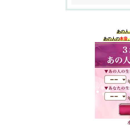
あの人
あの人の
本音