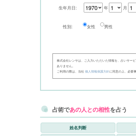
生年月日:
年
月
性別:
女性
男性
株式会社レンサは、ご入力いただいた情報を、占いサービ
ありません。
ご利用の際は、当社
個人情報保護方針
に同意の上、必要
占術で
あの人との相性
を占う
姓名判断