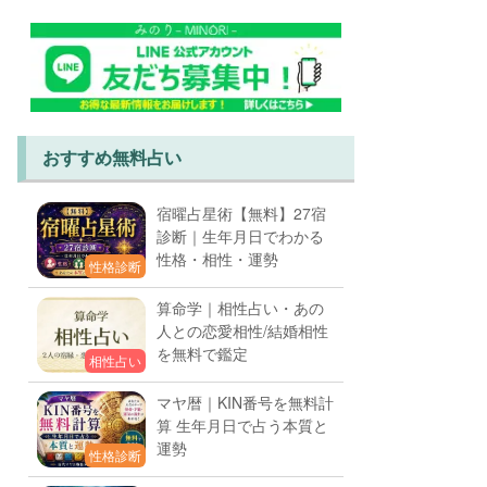
おすすめ無料占い
宿曜占星術【無料】27宿
診断｜生年月日でわかる
性格・相性・運勢
性格診断
算命学｜相性占い・あの
人との恋愛相性/結婚相性
を無料で鑑定
相性占い
マヤ暦｜KIN番号を無料計
算 生年月日で占う本質と
運勢
性格診断