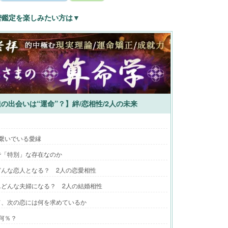
密鑑定を楽しみたい方は▼
の出会いは“運命”？】絆/恋相性/2人の未来
繋いでいる愛縁
で「特別」な存在なのか
んな恋人となる？ 2人の恋愛相性
どんな夫婦になる？ 2人の結婚相性
て、次の恋には何を求めているか
何％？