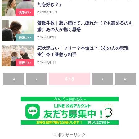
たを好き？』
2024年3月12日
恋愛占い
紫微斗数｜想い続けて…疲れた（でも諦めるのも
嫌）あの人が抱く思惑
2024年3月2日
精密占い
恋状況占い｜フリー？本命は？【あの人の恋現
実】今１番想う相手
2024年3月1日
恋愛占い
4 / 8
スポンサーリンク