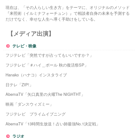
現在は、「その人らしい生き方」をテーマに、オリジナルのメソッド
『来照術（イルミナフォーチュン）』で相談者自身の未来を予測する
だけでなく、幸せな人生へ導く手助けをしている。
【メディア出演】
テレビ・映像
フジテレビ「突然ですが占ってもいいですか？」
フジテレビ「＃ハイ＿ポール 秋の復活祭SP」
Hanako（ハナコ）インスタライブ
日テレ「ZIP!」
AbemaTV「矢口真里の火曜The NIGHTHT」
映画「ダンスウィズミー」
フジテレビ プライムイブニング
AbemaTV「13時間生放送！占い師最強No.1決定戦」
ラジオ