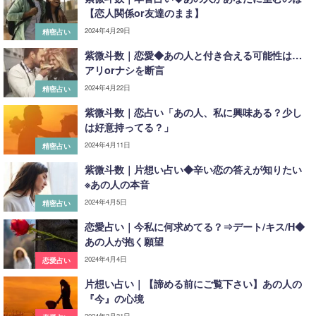
【恋人関係or友達のまま】
2024年4月29日
精密占い
紫微斗数｜恋愛◆あの人と付き合える可能性は…
アリorナシを断言
2024年4月22日
精密占い
紫微斗数｜恋占い「あの人、私に興味ある？少し
は好意持ってる？」
2024年4月11日
精密占い
紫微斗数｜片想い占い◆辛い恋の答えが知りたい
※あの人の本音
2024年4月5日
精密占い
恋愛占い｜今私に何求めてる？⇒デート/キス/H◆
あの人が抱く願望
2024年4月4日
恋愛占い
片想い占い｜【諦める前にご覧下さい】あの人の
『今』の心境
2024年3月31日