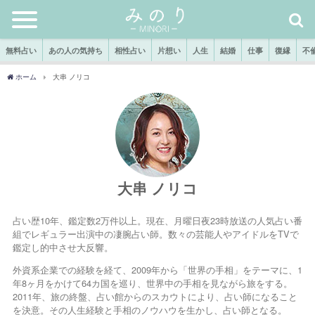
無料占い
あの人の気持ち
相性占い
片想い
人生
結婚
仕事
復縁
不
ホーム
大串 ノリコ
大串 ノリコ
占い歴10年、鑑定数2万件以上。現在、月曜日夜23時放送の人気占い番
組でレギュラー出演中の凄腕占い師。数々の芸能人やアイドルをTVで
鑑定し的中させ大反響。
外資系企業での経験を経て、2009年から「世界の手相」をテーマに、1
年8ヶ月をかけて64カ国を巡り、世界中の手相を見ながら旅をする。
2011年、旅の終盤、占い館からのスカウトにより、占い師になること
を決意。その人生経験と手相のノウハウを生かし、占い師となる。