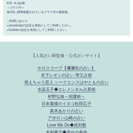
iOS 14.0以降
＜ブラウザ＞
各OSに標準搭載されているブラウザの最新版。
ご利用にあたり
※JavaScriptの設定を有効にしてご利用ください。
※Cookieの設定を有効にしてご利用ください。
【人気占い師監修・公式占いサイト】
ホロスコープ【彌彌告の占い】
木下レオンの占い 帝王占術
視えちゃう芸人 シークエンスはやともの占い
水晶玉子◆エレメンタル占星術
村野弘味～招運術～
日本最後のイタコ松田広子
真木あかりの占い
アポロン山崎の占い
Love Me Do◆絶対数
木村藤子◆幸せの条件