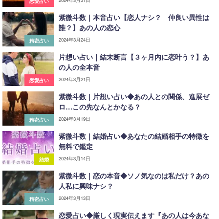
恋愛占い
紫微斗数｜本音占い【恋人ナシ？ 仲良い異性は
誰？】あの人の恋心
2024年3月24日
精密占い
片想い占い｜結末断言【３ヶ月内に恋叶う？】あ
の人の全本音
2024年3月21日
恋愛占い
紫微斗数｜片想い占い◆あの人との関係、進展ゼ
ロ…この先なんとかなる？
2024年3月19日
精密占い
紫微斗数｜結婚占い◆あなたの結婚相手の特徴を
無料で鑑定
2024年3月14日
結婚
紫微斗数｜恋の本音◆ソノ気なのは私だけ？あの
人私に興味ナシ？
2024年3月13日
精密占い
恋愛占い◆厳しく現実伝えます『あの人は今あな