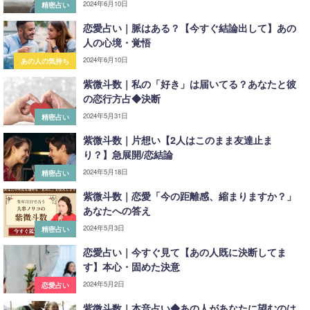
2024年6月10日
精密占い
恋愛占い｜脈はある？【今すぐ結論出して】あの
人の心境・覚悟
2024年6月10日
あの人の気持ち
紫微斗数｜私の「好き」は届いてる？あなたと彼
の恋行方占◆決断
2024年5月31日
精密占い
紫微斗数｜片想い【2人はこのまま友達止ま
り？】急展開/恋結論
2024年5月18日
精密占い
紫微斗数｜恋愛「今の距離感、縮まりますか？」
あなたへの答え
2024年5月3日
精密占い
恋愛占い｜今すぐ見て【あの人既に決断してま
す】本心・固めた決意
2024年5月2日
恋愛占い
紫微斗数｜本音占い◆あの人があなたに望むのは