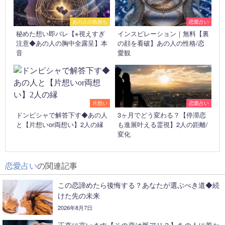
あの人の気持ち
恋愛占い
秘めた想い即バレ【※視えすぎ
インスピレーション｜無料【裏
注意◆あの人の胸中全露呈】本
の顔を看破】あの人の性格/恋
音
愛観
片想い
恋愛占い
ドンピシャで解答下す◆あの人
3ヶ月でどう変わる？【停滞恋
と【片想いor両想い】2人の縁
も進展叶える霊視】2人の距離/
変化
恋愛占い
の関連記事
この恋諦めたら後悔する？あなたが選ぶべき道◆続
けた先の未来
2026年8月7日
正直に言います【その恋は脈アリ？】あの人に惹か