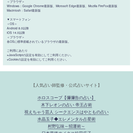
＜ブラウザ＞
Windows：Google Chrome最新版、Microsoft Edge最新版、Mozilla FireFox最新版
Macintosh：Safari最新版
▼スマートフォン
＜OS＞
Android 8.0以降
iOS 14.0以降
＜ブラウザ＞
各OSに標準搭載されているブラウザの最新版。
ご利用にあたり
※JavaScriptの設定を有効にしてご利用ください。
※Cookieの設定を有効にしてご利用ください。
【人気占い師監修・公式占いサイト】
ホロスコープ【彌彌告の占い】
木下レオンの占い 帝王占術
視えちゃう芸人 シークエンスはやともの占い
水晶玉子◆エレメンタル占星術
村野弘味～招運術～
日本最後のイタコ松田広子