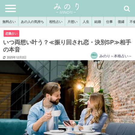
無料占い
あの人の気持ち
相性占い
片想い
人生
結婚
仕事
復縁
不
恋愛占い
いつ両想い叶う？≪振り回され恋・決別SP≫相手
の本音
みのり～本格占い～
2025年12月2日