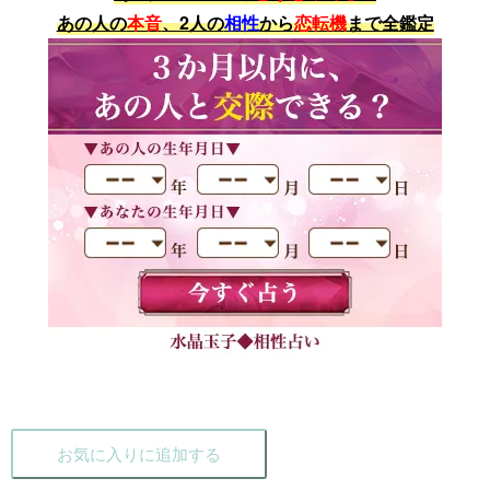
あの人の
本音
、2人の
相性
から
恋転機
まで全鑑定
お気に入りに追加する