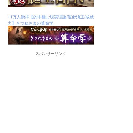
11万人崇拝【的中極む現実理論/運命矯正/成就
力】きつねさまの算命学
スポンサーリンク