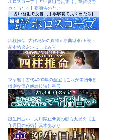
ホロスコープ｜占い番組で反響【丁寧解説で
良く当たる】彌彌告の占い
四柱推命│古代秘伝の真髄≪原典継承/正統・
超本格鑑定≫ほしよみ堂
マヤ暦｜古代4000年の至宝【これが本物◆超
緻密な運命解読技法】弓玉
誕生日占い｜悪用禁止◆裏の顔も丸見え【生
年月日の秘術】真木あかり