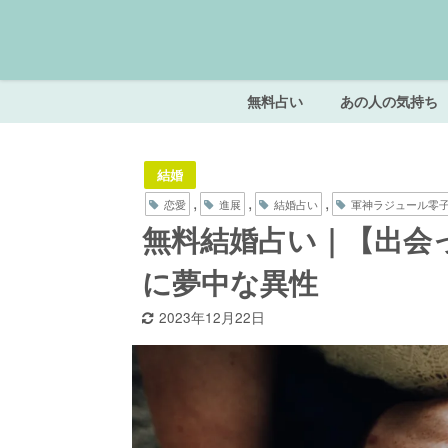
無料占い
あの人の気持ち
結婚
,
,
,
恋愛
進展
結婚占い
軍神ラジュール零
無料結婚占い｜【出会
に夢中な異性
2023年12月22日