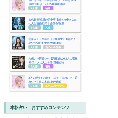
成就占30項】2人の愛宿縁/本音
2人用
宿縁
古代叡智/感服の的中率【超本格◆あなた
の人生秘録32項】全宿命/財産
1人用
人生
想像以上【生年月日が暴露する◆あの人
の“夜の顔”】愛欲/性癖/期待
2人用
あの人の愛欲
片想い⇒両想いへ【満願成就◆2人の宿縁
30項】あの人の本音/見極め時
2人用
宿縁
2人の現実をお伝えします【両想い？ 片
想い？】彼の本音/次行動/終
2人用
あの人の気持ち
本格占い おすすめコンテンツ