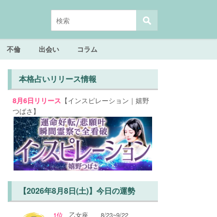
不倫
出会い
コラム
本格占いリリース情報
【インスピレーション｜嬉野
8月6日リリース
つばさ】
【2026年8月8日(土)】今日の運勢
1位
乙女座
8/23~9/22