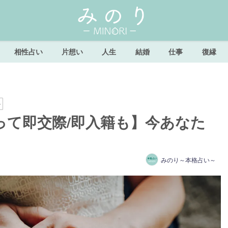
相性占い
片想い
人生
結婚
仕事
復縁
子
って即交際/即入籍も】今あなた
みのり～本格占い～