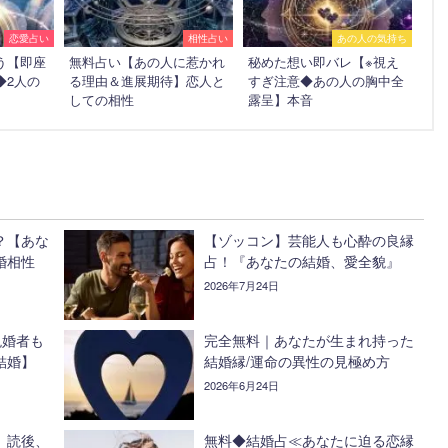
恋愛占い
相性占い
あの人の気持ち
う【即座
無料占い【あの人に惹かれ
秘めた想い即バレ【※視え
◆2人の
る理由＆進展期待】恋人と
すぎ注意◆あの人の胸中全
しての相性
露呈】本音
？【あな
【ゾッコン】芸能人も心酔の良縁
婚相性
占！『あなたの結婚、愛全貌』
2026年7月24日
晩婚者も
完全無料｜あなたが生まれ持った
結婚】
結婚縁/運命の異性の見極め方
2026年6月24日
』読後、
無料◆結婚占≪あなたに迫る恋縁