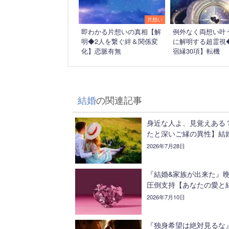
片想い
即わかる片想いの真相【解
例外なく両想い叶
明◆2人を繋ぐ絆＆関係変
に解明する超霊視
化】恋脈有無
宿縁30項】転機
結婚
の関連記事
身近な人よ、見覚えある
たと深いご縁の異性】結
2026年7月28日
『結婚&家族が出来た』
圧倒支持【あなたの愛と
2026年7月10日
『独身希望は絶対見るな