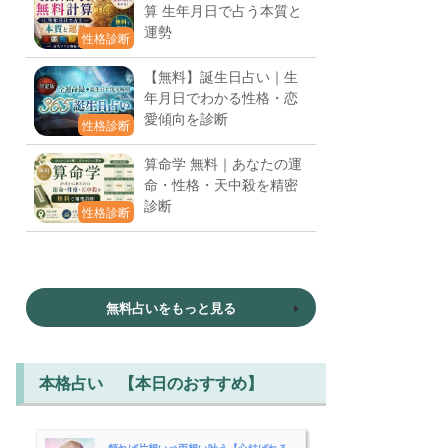
算 生年月日で占う本質と
運勢
性格診断
【無料】誕生日占い｜生
年月日でわかる性格・恋
愛傾向を診断
性格診断
算命学 無料｜あなたの運
命・性格・天中殺を精密
診断
性格診断
無料占いをもっと見る
本格占い 【本日のおすすめ】
頼れば片想い⇒両想い叶う【心結ばれる