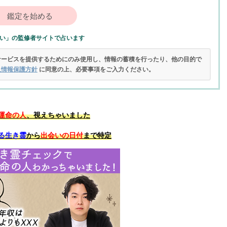
鑑定を始める
い」の監修者サイトで占います
サービスを提供するためにのみ使用し、情報の蓄積を行ったり、他の目的で
人情報保護方針
に同意の上、必要事項をご入力ください。
運命の人
、視えちゃいました
る生き霊
から
出会いの日付
まで特定