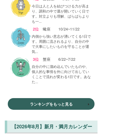
今日は人と人を結びつける力が高ま
り、調和の中で運が開いていく日で
す。対立よりも理解、ばらばらより
も一...
2位
蠍座
10/24~11/22
内側から強い意志が湧いてくる1日で
す。周囲に流されるより、自分の中
で大事にしたいものを守ることが運
気...
3位
蟹座
6/22~7/22
自分の中に溜め込んでいたものや、
個人的な事情を外に向けて出してい
くことで流れが変わる1日です。あな
た...
ランキングをもっと見る
【2026年8月】新月・満月カレンダー