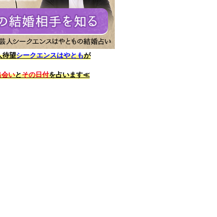
人待望
シークエンスはやとも
が
出会い
と
その日付
を占います≪