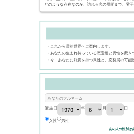
どのような存在なのか、訪れる恋の展開まで、零子
・これから霊的世界へご案内します。
・あなたの生まれ持っている恋愛運と異性を惹き
・今、あなたに好意を持つ異性と、恋発展の可能
誕生日
年
月
日
女性
男性
あの人の性別は