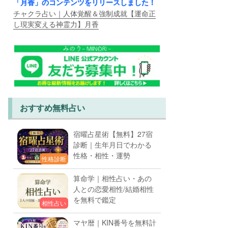
「月香」のコンテンツをリリースしました！
チャクラ占い｜人体覚醒＆強制成就【運命正
し現実変える神霊力】月香
おすすめ無料占い
宿曜占星術【無料】27宿
診断｜生年月日でわかる
性格・相性・運勢
性格診断
算命学｜相性占い・あの
人との恋愛相性/結婚相性
を無料で鑑定
相性占い
マヤ暦｜KIN番号を無料計