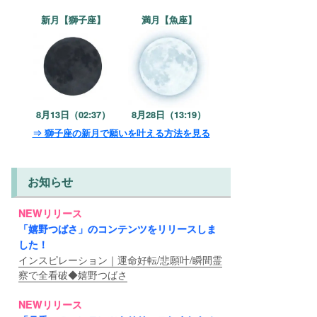
新月【獅子座】
満月【魚座】
8月13日（02:37）
8月28日（13:19）
⇒ 獅子座の新月で願いを叶える方法を見る
お知らせ
NEWリリース
「嬉野つばさ」のコンテンツをリリースしま
した！
インスピレーション｜運命好転/悲願叶/瞬間霊
察で全看破◆嬉野つばさ
NEWリリース