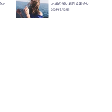
婚≫
≫縁の深い異性＆出会い
2026年3月24日