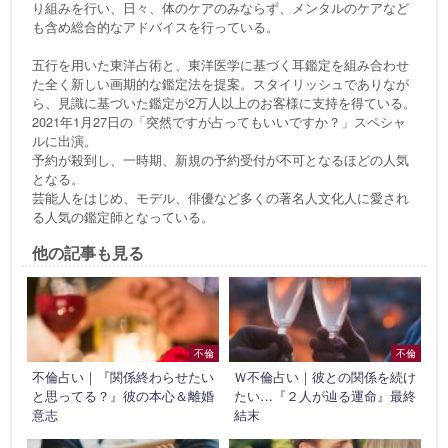
り組みを行い、日々、体のケアのみならず、メンタルのケアなど
も含め総合的なアドバイスを行っている。
五行を用いた東洋占術と、東洋医学に基づく耳鑑定を組み合わせ
た全く新しい画期的な鑑定法を提案。スタイリッシュでありなが
ら、見識に基づいた鑑定が2万人以上のお客様に支持を得ている。
2021年1月27日の「突然ですが占ってもいいですか？」スペシャ
ルに出演。
予約が殺到し、一時期、新規の予約受付が不可となるほどの人気
となる。
芸能人をはじめ、モデル、俳優など多くの著名人文化人に愛され
る人気の鑑定師となっている。
他の記事も見る
不倫
不倫
不倫占い｜『関係終わらせたい
Ｗ不倫占い｜彼との関係を続け
と思ってる？』彼の本心＆離婚
たい…『２人が辿る運命』最終
意志
結末