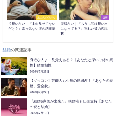
あの人の気持ち
復縁
片想い占い｜『本心見せてない
復縁占い｜『もう…私は想い出
だけ？』素っ気ない彼の恋事情
になってる？』別れた彼の恋現
状
結婚
の関連記事
身近な人よ、見覚えある？【あなたと深いご縁の異
性】結婚相性
2026年7月28日
【ゾッコン】芸能人も心酔の良縁占！『あなたの結
婚、愛全貌』
2026年7月24日
『結婚&家族が出来た』晩婚者も圧倒支持【あなた
の愛と結婚】
2026年7月10日