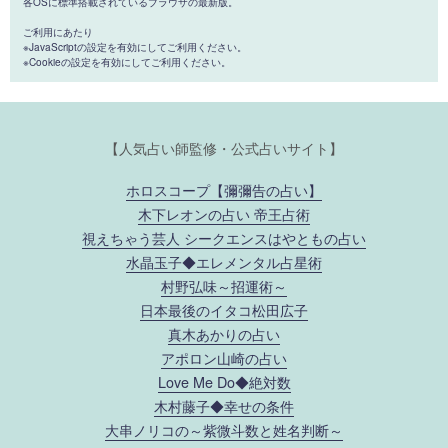
各OSに標準搭載されているブラウザの最新版。
ご利用にあたり
※JavaScriptの設定を有効にしてご利用ください。
※Cookieの設定を有効にしてご利用ください。
【人気占い師監修・公式占いサイト】
ホロスコープ【彌彌告の占い】
木下レオンの占い 帝王占術
視えちゃう芸人 シークエンスはやともの占い
水晶玉子◆エレメンタル占星術
村野弘味～招運術～
日本最後のイタコ松田広子
真木あかりの占い
アポロン山崎の占い
Love Me Do◆絶対数
木村藤子◆幸せの条件
大串ノリコの～紫微斗数と姓名判断～