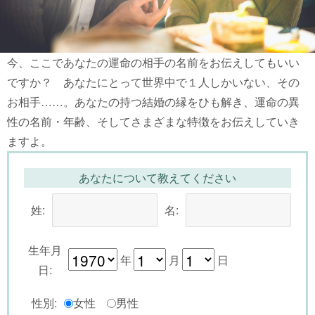
今、ここであなたの運命の相手の名前をお伝えしてもいい
ですか？ あなたにとって世界中で１人しかいない、その
お相手……。あなたの持つ結婚の縁をひも解き、運命の異
性の名前・年齢、そしてさまざまな特徴をお伝えしていき
ますよ。
あなたについて教えてください
姓:
名:
生年月
年
月
日
日:
性別:
女性
男性