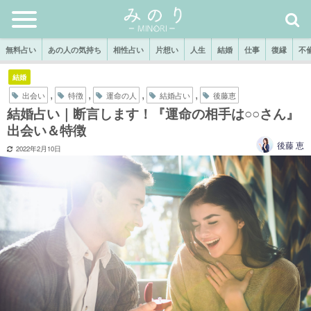
無料占い
あの人の気持ち
相性占い
片想い
人生
結婚
仕事
復縁
不
結婚
,
,
,
,
出会い
特徴
運命の人
結婚占い
後藤恵
結婚占い｜断言します！『運命の相手は○○さん』
出会い＆特徴
後藤 恵
2022年2月10日