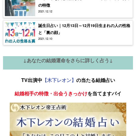
の特徴
2021.12.12
誕生日占い｜12月13日～12月19日生まれの人の性格
と「裏の顔」
2021.12.10
↓あなたの結婚運命をさらに詳しく占う↓
TV出演中
【木下レオン】
の当たる結婚占い
結婚相手の特徴・出会うきっかけ
を当てますバイ