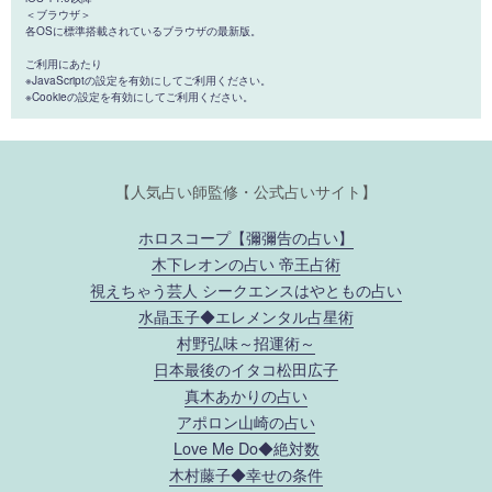
＜ブラウザ＞
各OSに標準搭載されているブラウザの最新版。
ご利用にあたり
※JavaScriptの設定を有効にしてご利用ください。
※Cookieの設定を有効にしてご利用ください。
【人気占い師監修・公式占いサイト】
ホロスコープ【彌彌告の占い】
木下レオンの占い 帝王占術
視えちゃう芸人 シークエンスはやともの占い
水晶玉子◆エレメンタル占星術
村野弘味～招運術～
日本最後のイタコ松田広子
真木あかりの占い
アポロン山崎の占い
Love Me Do◆絶対数
木村藤子◆幸せの条件