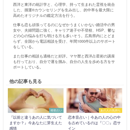
西洋と東洋の統計学と、心理学、持って生まれた霊視を統合
した、掴運®カウンセリングを生み出し、的中率を最大限に
高めたオリジナルの鑑定方法を行う。
仕事も恋も頑張ってるのになぜかうまくいかない婚活中の男
女や、夫婦問題に強く、キャリア迷子や不登校、HSP、鬱な
どの心の悩みを打ち明ける方も多いそう。広島県内にとどま
らず、全国から電話相談を受け、年間1000件以上のサポート
をしている。
また仕事の相談も適格だと好評。マヤ暦と西洋占星術の講座
も行っており、自分で運を掴み、自分の人生を歩める方をサ
ポートしている。
他の記事も見る
精密占い
あの人の気持ち
『以前と違うあの人に気づいて
恋本音占い｜今あの人の心の中
ますか？』今あなたに芽生えた
を占めているのは『〇〇』恋サ
感情
イン