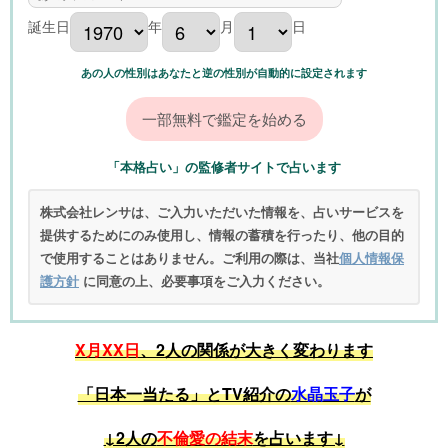
誕生日
年
月
日
あの人の性別はあなたと逆の性別が自動的に設定されます
「本格占い」の監修者サイトで占います
株式会社レンサは、ご入力いただいた情報を、占いサービスを
提供するためにのみ使用し、情報の蓄積を行ったり、他の目的
で使用することはありません。ご利用の際は、当社
個人情報保
護方針
に同意の上、必要事項をご入力ください。
X月XX日
、2人の関係が大きく変わります
「日本一当たる」とTV紹介の
水晶玉子
が
↓2人の
不倫愛の結末
を占います↓