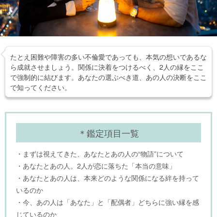
たとえ困難や障害の多い不倫愛であっても、本気の想いであるな
ら成就させましょう。関係に決着をつけるべく、2人の縁をここ
で強制的に結びます。あなたの選ぶべき道、あの人の決断をここ
で知ってください。
＊鑑定項目一覧
・まずは視えてきた、あなたとあの人の“物語”について
・あなたとあの人。2人が恋に落ちた「本当の意味」
・あなたとあの人は、本来どのような関係になる絆を持って
いるのか
・今、あの人は「あなた」と「配偶者」どちらに強い縁を感
じているのか