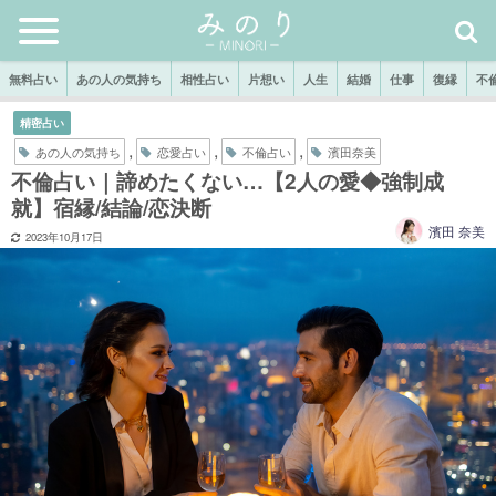
無料占い
あの人の気持ち
相性占い
片想い
人生
結婚
仕事
復縁
不
精密占い
,
,
,
あの人の気持ち
恋愛占い
不倫占い
濱田奈美
不倫占い｜諦めたくない…【2人の愛◆強制成
就】宿縁/結論/恋決断
濱田 奈美
2023年10月17日