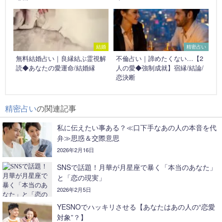
結婚
精密占い
無料結婚占い｜良縁結ぶ霊視解
不倫占い｜諦めたくない…【2
読◆あなたの愛運命/結婚縁
人の愛◆強制成就】宿縁/結論/
恋決断
精密占い
の関連記事
私に伝えたい事ある？≪口下手なあの人の本音を代
弁≫思惑＆交際意思
2026年2月16日
SNSで話題！月華が月星座で暴く「本当のあなた」
と「恋の現実」
2026年2月5日
YESNOでハッキリさせる【あなたはあの人の“恋愛
対象”？】