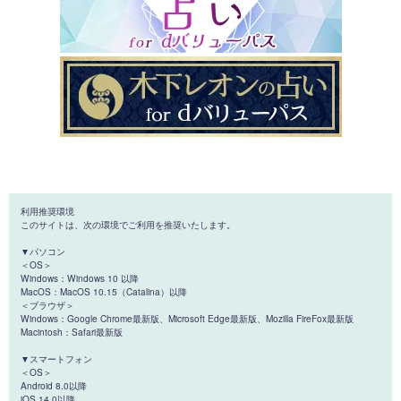
利用推奨環境
このサイトは、次の環境でご利用を推奨いたします。
▼パソコン
＜OS＞
Windows：Windows 10 以降
MacOS：MacOS 10.15（Catalina）以降
＜ブラウザ＞
Windows：Google Chrome最新版、Microsoft Edge最新版、Mozilla FireFox最新版
Macintosh：Safari最新版
▼スマートフォン
＜OS＞
Android 8.0以降
iOS 14.0以降