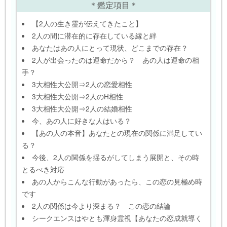
＊鑑定項目＊
【2人の生き霊が伝えてきたこと】
2人の間に潜在的に存在している縁と絆
あなたはあの人にとって現状、どこまでの存在？
2人が出会ったのは運命だから？ あの人は運命の相
手？
3大相性大公開⇒2人の恋愛相性
3大相性大公開⇒2人のH相性
3大相性大公開⇒2人の結婚相性
今、あの人に好きな人はいる？
【あの人の本音】あなたとの現在の関係に満足してい
る？
今後、2人の関係を揺るがしてしまう展開と、その時
とるべき対応
あの人からこんな行動があったら、この恋の見極め時
です
2人の関係は今より深まる？ この恋の結論
シークエンスはやとも渾身霊視【あなたの恋成就導く