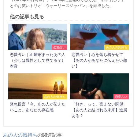
とのお笑いトリオ「ウォーリーズジャパン」を結成した。
他の記事も見る
恋愛占い
あの人の気持ち
恋愛占い｜距離縮まったあの人
恋愛占い｜心を落ち着かせて
（少しは異性として見てる？）
【あの人があなたに伝えたい想
本音
い】
あの人の気持ち
恋愛占い
緊急提言『今、あの人が伝えた
「好き」って、言えない関係
いこと』あなたの存在感
【あの人と結ばれる未来】進展
ある？
あの人の気持ち
の関連記事