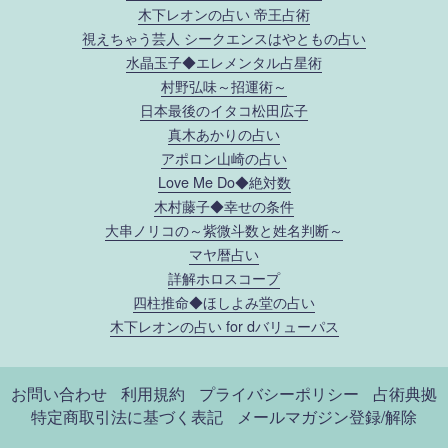
木下レオンの占い 帝王占術
視えちゃう芸人 シークエンスはやともの占い
水晶玉子◆エレメンタル占星術
村野弘味～招運術～
日本最後のイタコ松田広子
真木あかりの占い
アポロン山崎の占い
Love Me Do◆絶対数
木村藤子◆幸せの条件
大串ノリコの～紫微斗数と姓名判断～
マヤ暦占い
詳解ホロスコープ
四柱推命◆ほしよみ堂の占い
木下レオンの占い for dバリューパス
お問い合わせ
利用規約
プライバシーポリシー
占術典拠
特定商取引法に基づく表記
メールマガジン登録/解除