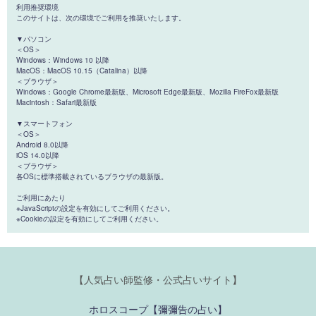
利用推奨環境
このサイトは、次の環境でご利用を推奨いたします。
▼パソコン
＜OS＞
Windows：Windows 10 以降
MacOS：MacOS 10.15（Catalina）以降
＜ブラウザ＞
Windows：Google Chrome最新版、Microsoft Edge最新版、Mozilla FireFox最新版
Macintosh：Safari最新版
▼スマートフォン
＜OS＞
Android 8.0以降
iOS 14.0以降
＜ブラウザ＞
各OSに標準搭載されているブラウザの最新版。
ご利用にあたり
※JavaScriptの設定を有効にしてご利用ください。
※Cookieの設定を有効にしてご利用ください。
【人気占い師監修・公式占いサイト】
ホロスコープ【彌彌告の占い】