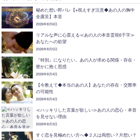
秘めた想い即バレ【※視えすぎ注意◆あの人の胸中
全露呈】本音
2026年8月6日
リアルな声に心震える≪あの人の本音霊視6千字≫
あなたへの欲望
2026年8月5日
『特別』になりたい。あの人が求める関係・存在・
密かに抱く思惑
2026年8月4日
【今教えて◆本当のあの人】あなたの存在・交際率
の可能性
2026年8月4日
≪ハッキリした言葉が欲しい≫あの人の恋心・本音
を見せない理由
2026年8月3日
すぐ恋を見極めたい方へ◆２人は両想い？片想い？