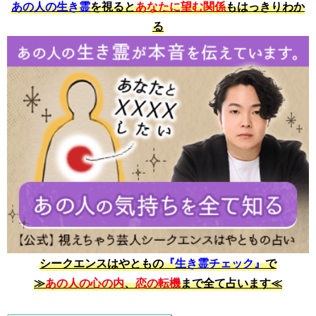
あの人の生き霊
を視ると
あなたに望む関係
もはっきりわか
る
シークエンスはやともの
『生き霊チェック』
で
≫
あの人の心の内
、
恋の転機
まで全て占います≪