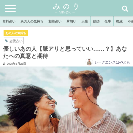
無料占い
あの人の気持ち
相性占い
片想い
人生
結婚
仕事
復縁
不
あの人の気持ち
恋愛占い
優しいあの人【脈アリと思っていい……？】あな
たへの真意と期待
シークエンスはやとも
2025年6月23日