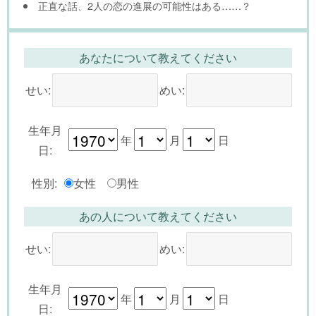
正直な話、2人の恋の進展の可能性はある……？
あなたについて教えてください
せい:
めい:
生年月
年
月
日
日:
性別:
女性
男性
あの人について教えてください
せい:
めい:
生年月
年
月
日
日: