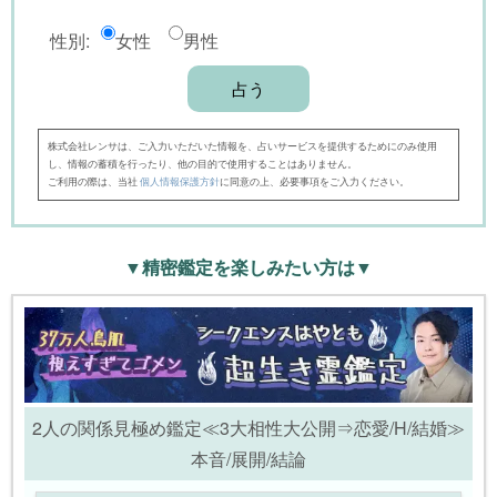
性別:
女性
男性
株式会社レンサは、ご入力いただいた情報を、占いサービスを提供するためにのみ使用
し、情報の蓄積を行ったり、他の目的で使用することはありません。
ご利用の際は、当社
個人情報保護方針
に同意の上、必要事項をご入力ください。
▼精密鑑定を楽しみたい方は▼
2人の関係見極め鑑定≪3大相性大公開⇒恋愛/H/結婚≫
本音/展開/結論