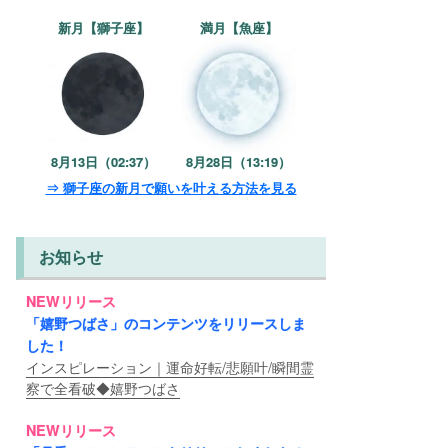
新月【獅子座】
満月【魚座】
8月13日（02:37）
8月28日（13:19）
⇒ 獅子座の新月で願いを叶える方法を見る
お知らせ
NEWリリース
「嬉野つばさ」のコンテンツをリリースしま
した！
インスピレーション｜運命好転/悲願叶/瞬間霊
察で全看破◆嬉野つばさ
NEWリリース