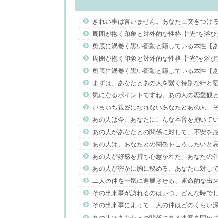
きれい事は言いません。あなたに突きつけ
周囲が抱く印象と対外的な性格【“光”を浴
奥底に渦巻く黒い衝動と隠している本性【あ
周囲が抱く印象と対外的な性格【“光”を浴
奥底に渦巻く黒い衝動と隠している本性【あ
まずは、あなたとあの人を繋ぐ特別な絆と
気になるポイントですね。あの人の恋愛観
いまいち親密になれないあなたとあの人。
あの人は今、あなたにこんな本音を抱いて
あの人があなたとの関係に対して、不安を
あの人は、あなたとの関係をこうしたいと
あの人が好感を持ち心惹かれた、あなたの
あの人が密かに胸に秘める、あなたに対し
二人の仲を一気に進展させる、運命的な出
その出来事が訪れるのはいつ、どんな時で
その出来事によって二人の仲はどのくらい
あの人はあなたとの関係にある決意を固め