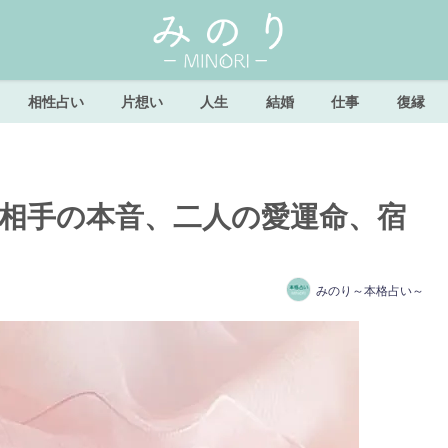
相性占い
片想い
人生
結婚
仕事
復縁
“相手の本音、二人の愛運命、宿
みのり～本格占い～