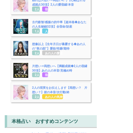
成就占30項】2人の愛宿縁/本音
2人用
宿縁
古代叡智/感服の的中率【超本格◆あなた
の人生秘録32項】全宿命/財産
1人用
人生
想像以上【生年月日が暴露する◆あの人
の“夜の顔”】愛欲/性癖/期待
2人用
あの人の愛欲
片想い⇒両想いへ【満願成就◆2人の宿縁
30項】あの人の本音/見極め時
2人用
宿縁
2人の現実をお伝えします【両想い？ 片
想い？】彼の本音/次行動/終
2人用
あの人の気持ち
本格占い おすすめコンテンツ