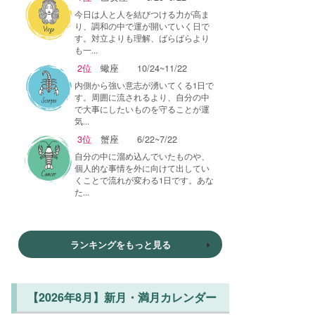
今日は人と人を結びつける力が高ま
り、調和の中で運が開いていく日で
す。対立よりも理解、ばらばらより
も一...
2位
蠍座
10/24~11/22
内側から強い意志が湧いてくる1日で
す。周囲に流されるより、自分の中
で大事にしたいものを守ることが運
気...
3位
蟹座
6/22~7/22
自分の中に溜め込んでいたものや、
個人的な事情を外に向けて出してい
くことで流れが変わる1日です。あな
た...
ランキングをもっと見る
【2026年8月】新月・満月カレンダー