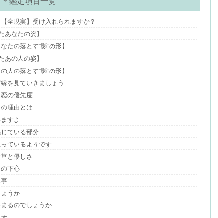
＊鑑定項目一覧
る【全現実】受け入れられますか？
びたあなたの姿】
なたの落とす“影”の形】
びたあの人の姿】
の人の落とす“影”の形】
宿縁を見ていきましょう
と恋の優先度
その理由とは
いますよ
感じている部分
思っているようです
仕草と優しさ
ての下心
来事
しょうか
深まるのでしょうか
ます