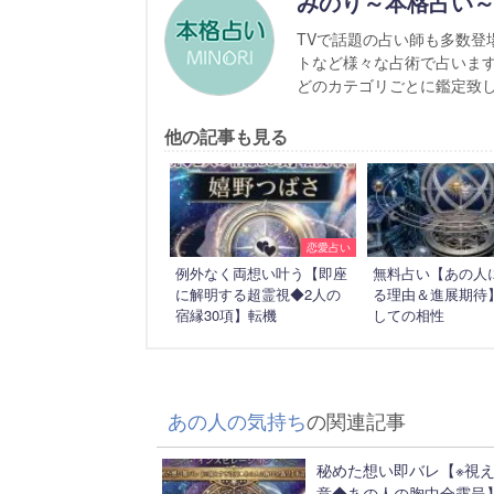
みのり～本格占い
TVで話題の占い師も多数登
トなど様々な占術で占いま
どのカテゴリごとに鑑定致
他の記事も見る
恋愛占い
例外なく両想い叶う【即座
無料占い【あの人
に解明する超霊視◆2人の
る理由＆進展期待
宿縁30項】転機
しての相性
あの人の気持ち
の関連記事
秘めた想い即バレ【※視
意◆あの人の胸中全露呈