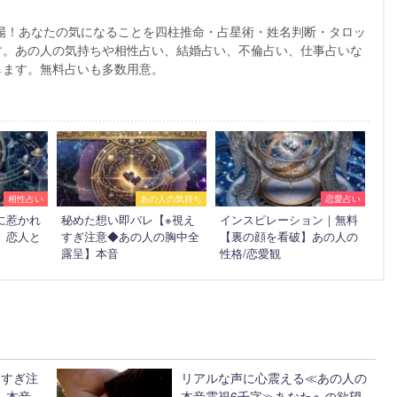
～
場！あなたの気になることを四柱推命・占星術・姓名判断・タロッ
す。あの人の気持ちや相性占い、結婚占い、不倫占い、仕事占いな
します。無料占いも多数用意。
相性占い
あの人の気持ち
恋愛占い
に惹かれ
秘めた想い即バレ【※視え
インスピレーション｜無料
】恋人と
すぎ注意◆あの人の胸中全
【裏の顔を看破】あの人の
露呈】本音
性格/恋愛観
えすぎ注
リアルな声に心震える≪あの人の
】本音
本音霊視6千字≫あなたへの欲望