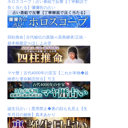
ホロスコープ｜占い番組で反響【丁寧解説で
良く当たる】彌彌告の占い
四柱推命│古代秘伝の真髄≪原典継承/正統・
超本格鑑定≫ほしよみ堂
マヤ暦｜古代4000年の至宝【これが本物◆超
緻密な運命解読技法】弓玉
誕生日占い｜悪用禁止◆裏の顔も丸見え【生
年月日の秘術】真木あかり