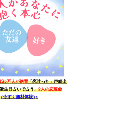
NS5万人が絶賛
「恋叶った」声続出
誕生日占いで占う、
2人の恋運命
<<今すぐ無料体験>>