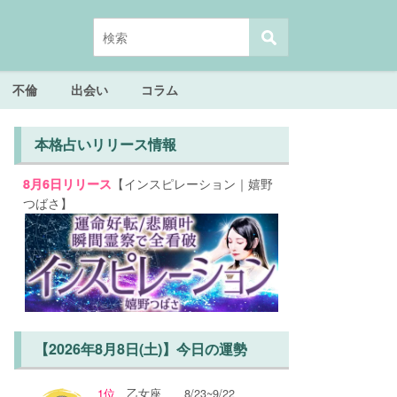
不倫
出会い
コラム
本格占いリリース情報
【インスピレーション｜嬉野
8月6日リリース
つばさ】
【2026年8月8日(土)】今日の運勢
1位
乙女座
8/23~9/22