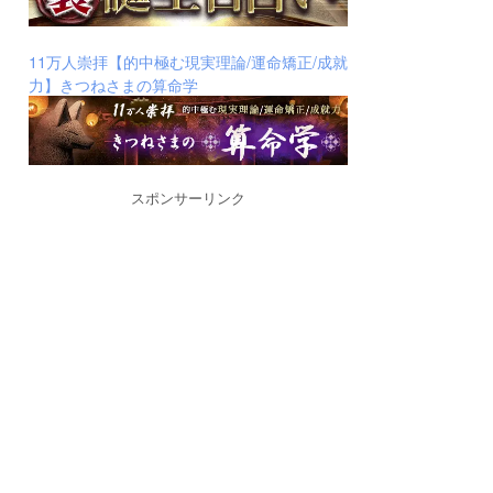
11万人崇拝【的中極む現実理論/運命矯正/成就
力】きつねさまの算命学
スポンサーリンク