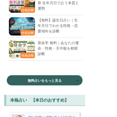
算 生年月日で占う本質と
運勢
性格診断
【無料】誕生日占い｜生
年月日でわかる性格・恋
愛傾向を診断
性格診断
算命学 無料｜あなたの運
命・性格・天中殺を精密
診断
性格診断
無料占いをもっと見る
本格占い 【本日のおすすめ】
頼れば片想い⇒両想い叶う【心結ばれる