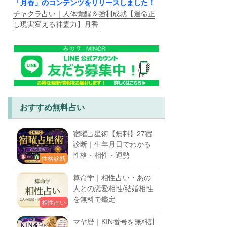
「月香」のコンテンツをリリースしました！
チャクラ占い｜人体覚醒＆強制成就【運命正
し現実変える神霊力】月香
おすすめ無料占い
宿曜占星術【無料】27宿
診断｜生年月日でわかる
性格・相性・運勢
性格診断
算命学｜相性占い・あの
人との恋愛相性/結婚相性
を無料で鑑定
相性占い
マヤ暦｜KIN番号を無料計