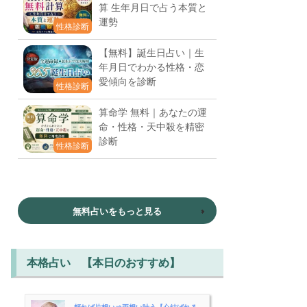
算 生年月日で占う本質と
運勢
性格診断
【無料】誕生日占い｜生
年月日でわかる性格・恋
愛傾向を診断
性格診断
算命学 無料｜あなたの運
命・性格・天中殺を精密
診断
性格診断
無料占いをもっと見る
本格占い 【本日のおすすめ】
頼れば片想い⇒両想い叶う【心結ばれる