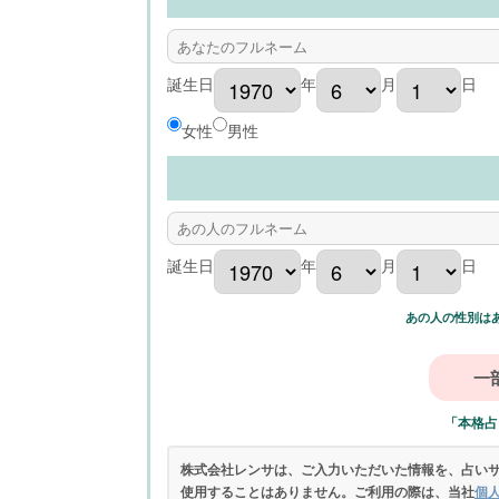
誕生日
年
月
日
女性
男性
誕生日
年
月
日
あの人の性別は
「本格占
株式会社レンサは、ご入力いただいた情報を、占い
使用することはありません。ご利用の際は、当社
個