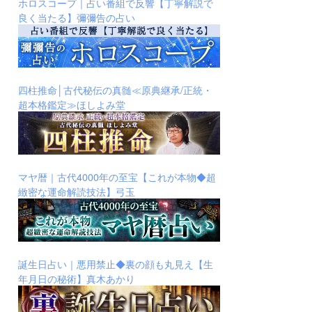
ホロスコープ｜占い番組で反響【丁寧解説で
良く当たる】彌彌告の占い
四柱推命│古代秘伝の真髄≪原典継承/正統・
超本格鑑定≫ほしよみ堂
マヤ暦｜古代4000年の至宝【これが本物◆超
緻密な運命解読技法】弓玉
誕生日占い｜悪用禁止◆裏の顔も丸見え【生
年月日の秘術】真木あかり