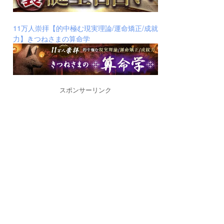
11万人崇拝【的中極む現実理論/運命矯正/成就
力】きつねさまの算命学
スポンサーリンク