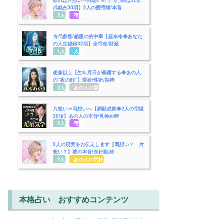
成就占30項】2人の愛宿縁/本音
2人用
宿縁
古代叡智/感服の的中率【超本格◆あなた
の人生秘録32項】全宿命/財産
1人用
人生
想像以上【生年月日が暴露する◆あの人
の“夜の顔”】愛欲/性癖/期待
2人用
あの人の愛欲
片想い⇒両想いへ【満願成就◆2人の宿縁
30項】あの人の本音/見極め時
2人用
宿縁
2人の現実をお伝えします【両想い？ 片
想い？】彼の本音/次行動/終
2人用
あの人の気持ち
本格占い おすすめコンテンツ