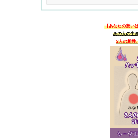
【あなたの想い
あの人の生
2人の相性