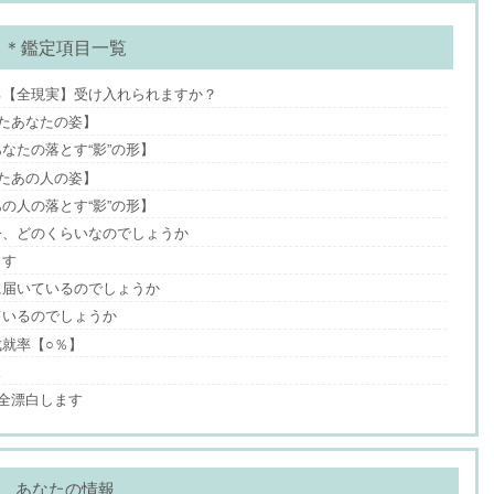
＊鑑定項目一覧
る【全現実】受け入れられますか？
びたあなたの姿】
なたの落とす“影”の形】
びたあの人の姿】
の人の落とす“影”の形】
今、どのくらいなのでしょうか
ます
に届いているのでしょうか
ているのでしょうか
就率【○％】
ス
完全漂白します
あなたの情報