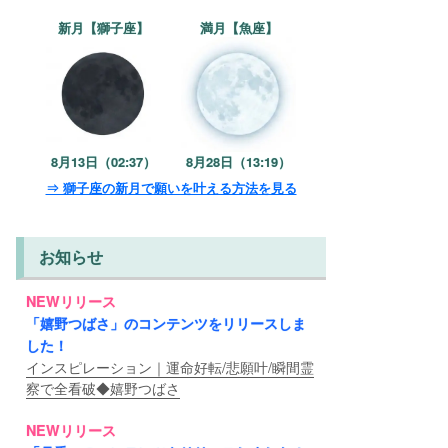
新月【獅子座】
満月【魚座】
8月13日（02:37）
8月28日（13:19）
⇒ 獅子座の新月で願いを叶える方法を見る
お知らせ
NEWリリース
「嬉野つばさ」のコンテンツをリリースしま
した！
インスピレーション｜運命好転/悲願叶/瞬間霊
察で全看破◆嬉野つばさ
NEWリリース