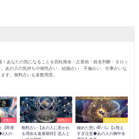
～
場！あなたの気になることを四柱推命・占星術・姓名判断・タロッ
す。あの人の気持ちや相性占い、結婚占い、不倫占い、仕事占いな
します。無料占いも多数用意。
恋愛占い
相性占い
あの人の気持ち
う【即座
無料占い【あの人に惹かれ
秘めた想い即バレ【※視え
◆2人の
る理由＆進展期待】恋人と
すぎ注意◆あの人の胸中全