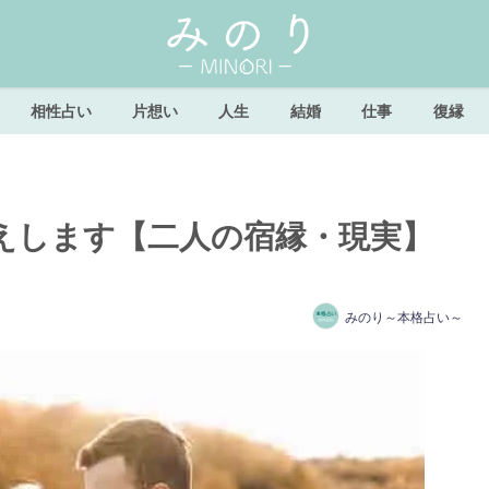
相性占い
片想い
人生
結婚
仕事
復縁
えします【二人の宿縁・現実】
みのり～本格占い～