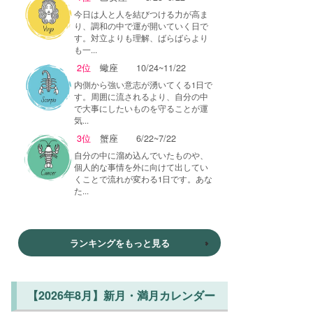
今日は人と人を結びつける力が高ま
り、調和の中で運が開いていく日で
す。対立よりも理解、ばらばらより
も一...
2位
蠍座
10/24~11/22
内側から強い意志が湧いてくる1日で
す。周囲に流されるより、自分の中
で大事にしたいものを守ることが運
気...
3位
蟹座
6/22~7/22
自分の中に溜め込んでいたものや、
個人的な事情を外に向けて出してい
くことで流れが変わる1日です。あな
た...
ランキングをもっと見る
【2026年8月】新月・満月カレンダー