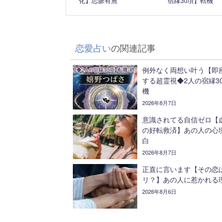
化】恋脈有無
宿縁30項】転機
恋愛占い
の関連記事
例外なく両想い叶う【即
する超霊視◆2人の宿縁3
機
2026年8月7日
意識されてる自信ゼロ【
の好転救済】あの人の心境
白
2026年8月7日
正直に言います【その恋
リ？】あの人に惹かれる
2026年8月6日