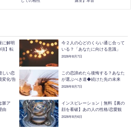
しての相性
露呈】本音
座に解明
今２人の心どのくらい通じ合って
0項】転
いる？「あなたに向ける意識」
2026年8月7日
虚しい恋
この恋諦めたら後悔する？あなた
変化/告
が選ぶべき道◆続けた先の未来
2026年8月7日
は脈ア
インスピレーション｜無料【裏の
理由
顔を看破】あの人の性格/恋愛観
2026年8月6日