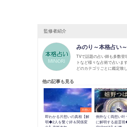
監修者紹介
みのり～本格占い
TVで話題の占い師も多数登
トなど様々な占術で占いま
どのカテゴリごとに鑑定致
他の記事も見る
片想い
即わかる片想いの真相【解
例外なく両想い叶
明◆2人を繋ぐ絆＆関係変
に解明する超霊視