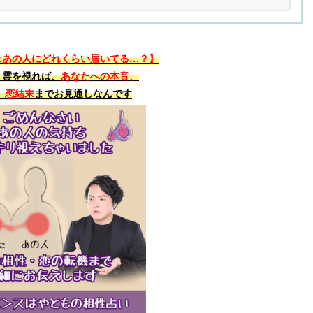
はあの人にどれくらい届いてる…？】
き霊を視れば、
あなたへの本音、
、恋結末
までお見通しなんです