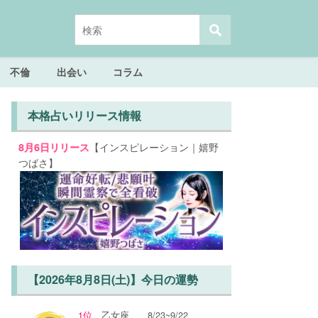
不倫
出会い
コラム
本格占いリリース情報
【インスピレーション｜嬉野
8月6日リリース
つばさ】
【2026年8月8日(土)】今日の運勢
1位
乙女座
8/23~9/22