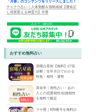
「月香」のコンテンツをリリースしました！
チャクラ占い｜人体覚醒＆強制成就【運命正
し現実変える神霊力】月香
おすすめ無料占い
宿曜占星術【無料】27宿
診断｜生年月日でわかる
性格・相性・運勢
性格診断
算命学｜相性占い・あの
人との恋愛相性/結婚相性
を無料で鑑定
相性占い
マヤ暦｜KIN番号を無料計