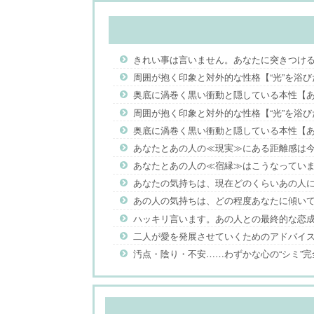
きれい事は言いません。あなたに突きつけ
周囲が抱く印象と対外的な性格【“光”を浴
奥底に渦巻く黒い衝動と隠している本性【あ
周囲が抱く印象と対外的な性格【“光”を浴
奥底に渦巻く黒い衝動と隠している本性【あ
あなたとあの人の≪現実≫にある距離感は
あなたとあの人の≪宿縁≫はこうなってい
あなたの気持ちは、現在どのくらいあの人
あの人の気持ちは、どの程度あなたに傾い
ハッキリ言います。あの人との最終的な恋成
二人が愛を発展させていくためのアドバイ
汚点・陰り・不安……わずかな心の“シミ”