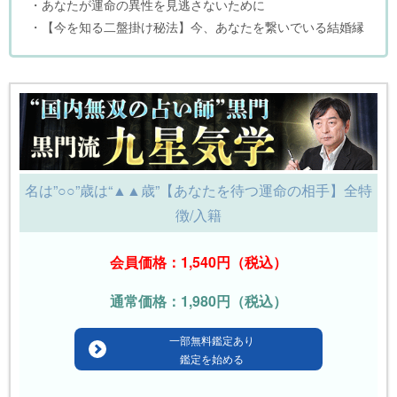
・あなたが運命の異性を見逃さないために
・【今を知る二盤掛け秘法】今、あなたを繋いでいる結婚縁
名は”○○”歳は“▲▲歳”【あなたを待つ運命の相手】全特
徴/入籍
会員価格：1,540円（税込）
通常価格：1,980円（税込）
一部無料鑑定あり
鑑定を始める