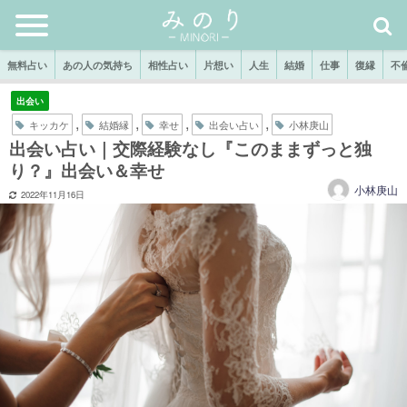
無料占い
あの人の気持ち
相性占い
片想い
人生
結婚
仕事
復縁
不
出会い
,
,
,
,
キッカケ
結婚縁
幸せ
出会い占い
小林庚山
出会い占い｜交際経験なし『このままずっと独
り？』出会い＆幸せ
小林庚山
2022年11月16日