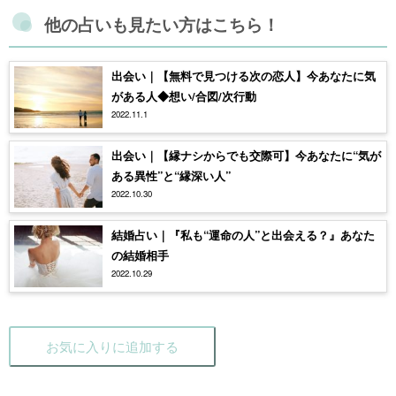
他の占いも見たい方はこちら！
出会い｜【無料で見つける次の恋人】今あなたに気
がある人◆想い/合図/次行動
2022.11.1
出会い｜【縁ナシからでも交際可】今あなたに“気が
ある異性”と“縁深い人”
2022.10.30
結婚占い｜『私も“運命の人”と出会える？』あなた
の結婚相手
2022.10.29
お気に入りに追加する