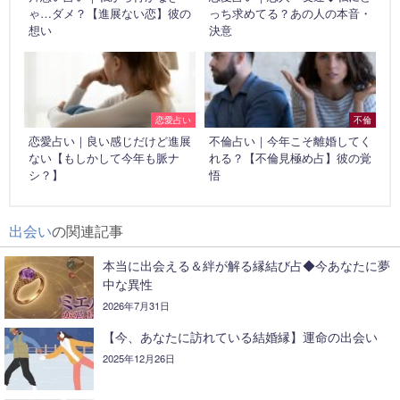
ゃ…ダメ？【進展ない恋】彼の
っち求めてる？あの人の本音・
想い
決意
恋愛占い
不倫
恋愛占い｜良い感じだけど進展
不倫占い｜今年こそ離婚してく
ない【もしかして今年も脈ナ
れる？【不倫見極め占】彼の覚
シ？】
悟
出会い
の関連記事
本当に出会える＆絆が解る縁結び占◆今あなたに夢
中な異性
2026年7月31日
【今、あなたに訪れている結婚縁】運命の出会い
2025年12月26日