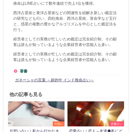
推命はLINE占いにて数年連続で売上1位を獲得。
西洋占星術と東洋占星術などの関連性を紐解き新しい鑑定法
の研究なども行い、四柱推命、西洋占星術、算命学など五行
と、惑星の複数の豊かなアルゴリズムを中心とした鑑定法を
行う。
経営者としての実務が忙しいため鑑定は完全紹介制、その顧
客は誰もが知っているような企業経営者や芸能人も多い。
経営者としての実務が忙しいため鑑定は完全紹介制、その顧
客は誰もが知っているような企業経営者や芸能人も多い。
著書
ガネーシャの言葉 ～超的中 インド推命占い～
他の記事も見る
片想い
恋愛占い
片想い占い｜私から行かなき
恋愛占い｜恋人⇔友達◆私にど