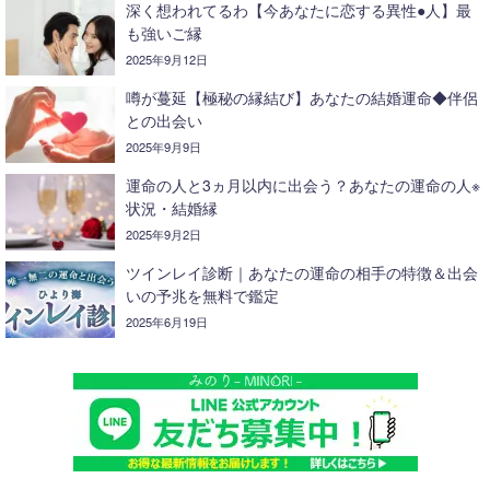
深く想われてるわ【今あなたに恋する異性●人】最
も強いご縁
2025年9月12日
噂が蔓延【極秘の縁結び】あなたの結婚運命◆伴侶
との出会い
2025年9月9日
運命の人と3ヵ月以内に出会う？あなたの運命の人※
状況・結婚縁
2025年9月2日
ツインレイ診断｜あなたの運命の相手の特徴＆出会
いの予兆を無料で鑑定
2025年6月19日