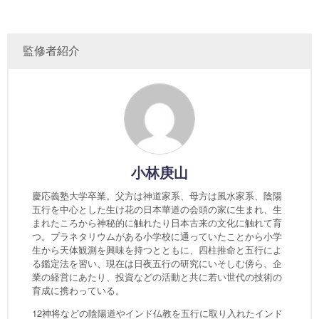
監修者紹介
小林庚山
慶応義塾大学卒業。父方は神道家系、母方は風水家系、陰陽
五行を中心とした生け花の日本華道の会頭の家に生まれ、生
まれたころから神秘的に触れたり日本古来の文化に触れて育
つ。プラネタリウムがある小学校に通っていたことから小学
生から天体観測を興味を持つとともに、四柱推命と五行によ
る鑑定法を習い、現在は日夜五行の研究にいそしむ傍ら、企
業の経営にあたり、投資などの活動と共に若い世代の技術の
育成に携わっている。
12神将などの陰陽道やインド仏教を五行に取り入れたインド