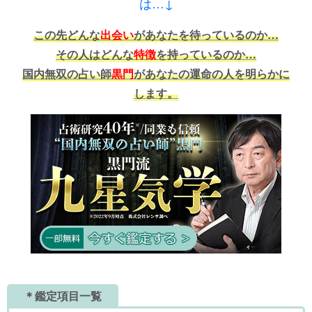
は…↓
この先どんな
出会い
があなたを待っているのか…
その人はどんな
特徴
を持っているのか…
国内無双の占い師
黒門
があなたの運命の人を明らかに
します。
＊鑑定項目一覧