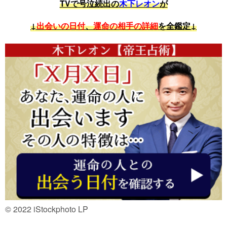
TVで号泣続出の
木下レオン
が
↓
出会いの日付
、
運命の相手の詳細
を全鑑定↓
© 2022 iStockphoto LP