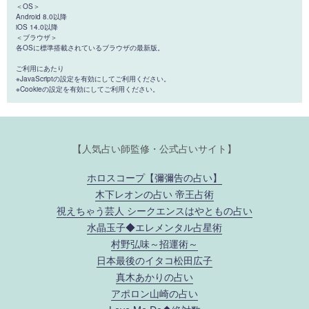
＜OS＞
Android 8.0以降
iOS 14.0以降
＜ブラウザ＞
各OSに標準搭載されているブラウザの最新版。
ご利用にあたり
※JavaScriptの設定を有効にしてご利用ください。
※Cookieの設定を有効にしてご利用ください。
【人気占い師監修・公式占いサイト】
ホロスコープ【彌彌告の占い】
木下レオンの占い 帝王占術
視えちゃう芸人 シークエンスはやともの占い
水晶玉子◆エレメンタル占星術
村野弘味～招運術～
日本最後のイタコ松田広子
真木あかりの占い
アポロン山崎の占い