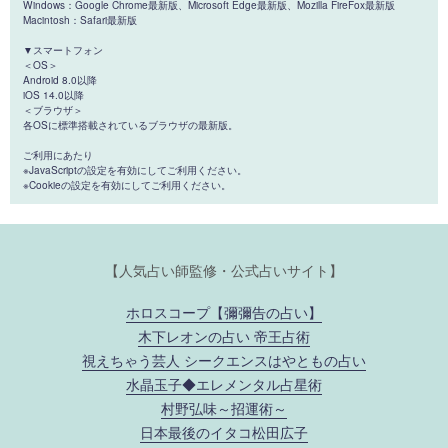
Windows：Google Chrome最新版、Microsoft Edge最新版、Mozilla FireFox最新版
Macintosh：Safari最新版
▼スマートフォン
＜OS＞
Android 8.0以降
iOS 14.0以降
＜ブラウザ＞
各OSに標準搭載されているブラウザの最新版。
ご利用にあたり
※JavaScriptの設定を有効にしてご利用ください。
※Cookieの設定を有効にしてご利用ください。
【人気占い師監修・公式占いサイト】
ホロスコープ【彌彌告の占い】
木下レオンの占い 帝王占術
視えちゃう芸人 シークエンスはやともの占い
水晶玉子◆エレメンタル占星術
村野弘味～招運術～
日本最後のイタコ松田広子