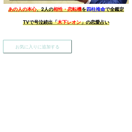
あの人の本心
、2人の
相性・恋転機
を
四柱推命
で全鑑定
TVで号泣続出「
木下レオン
」の恋愛占い
お気に入りに追加する