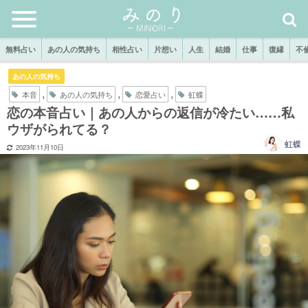
無料占い
あの人の気持ち
相性占い
片想い
人生
結婚
仕事
復縁
不
あの人の気持ち
,
,
,
本音
あの人の気持ち
恋愛占い
虹蝶
恋の本音占い｜あの人からの返信が冷たい……私
ウザがられてる？
虹蝶
2023年11月10日