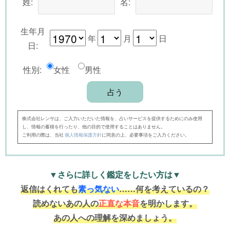
姓:
名:
生年月
年
月
日
日:
性別:
女性
男性
株式会社レンサは、ご入力いただいた情報を、占いサービスを提供するためにのみ使用
し、情報の蓄積を行ったり、他の目的で使用することはありません。
ご利用の際は、当社
個人情報保護方針
に同意の上、必要事項をご入力ください。
▼さらに詳しく鑑定をしたい方は▼
返信はくれても
素っ気ない
……何を考えているの？
読めないあの人の
正直な本音
を明かします。
あの人への理解を深めましょう。