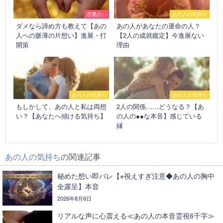
恋愛占い
あの人の気持ち
ダメなら諦め方も教えて【あの
あの人があなたの運命の人？
人への脈薄の片想い】進展・打
【2人の成就鑑定】今進展ない
開策
理由
あの人の気持ち
あの人の気持ち
もしかして、あの人と私は両想
2人の関係……どうなる？【あ
い？【あなたへ傾ける気持ち】
の人の●●な本音】感じている
縁
あの人の気持ち
の関連記事
秘めた想い即バレ【※視えすぎ注意◆あの人の胸中
全露呈】本音
2026年8月6日
リアルな声に心震える≪あの人の本音霊視6千字≫