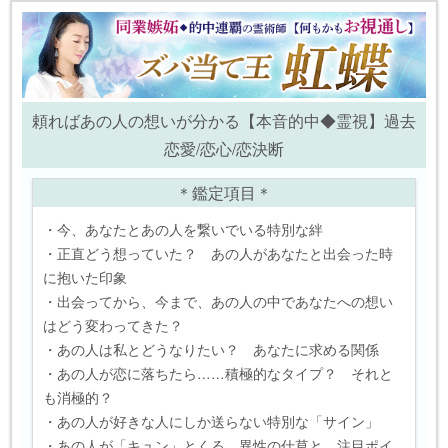
頼ればあの人の想いが分かる【本音的中◆霊視】過去
恋愛/恋心/恋決断
＊鑑定項目＊
・今、あなたとあの人を繋いでいる特別な絆
・正直どう想っていた？ あの人があなたと出会った時
に抱いた印象
・出会ってから、今まで、あの人の中であなたへの想い
はどう変わってきた？
・あの人は私とどうなりたい？ あなたに求める関係
・あの人が恋に落ちたら……積極的なタイプ？ それと
も消極的？
・あの人が好きな人にしか送らない特別な「サイン」
・あの人が「キュン」とくる、異性の仕草と、注目ポイ