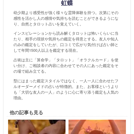
虹蝶
幼少期より感受性が強く様々な霊障体験を持つ。次第にその
感性を活かし人の感情や気持ちを読むことができるようにな
り、自然とタロット占いを覚えていく。
インスピレーションから読み解くタロットは怖いくらいに当
たり、相手の現状や気持ちの鑑定を得意とする。友人や知人
のみの鑑定をしていたが、口コミで広がり気付けば占い師と
して年間1500人以上を鑑定する現在。
占術は主に「算命学」「タロット」「オラクルカード」を使
い分け、ご相談者の内容に合わせてその人にあった鑑定をそ
の場で組み立てる。
型にはまった鑑定スタイルではなく、一人一人に合わせたフ
ルオーダーメイドの占いが特徴的。また、お客様というより
も「大切な友人の一人」のように心に寄り添う鑑定も人気の
理由。
他の記事も見る