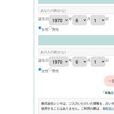
誕生日
年
月
日
女性
男性
誕生日
年
月
日
女性
男性
「本格占
株式会社レンサは、ご入力いただいた情報を、占い
使用することはありません。ご利用の際は、当社
個