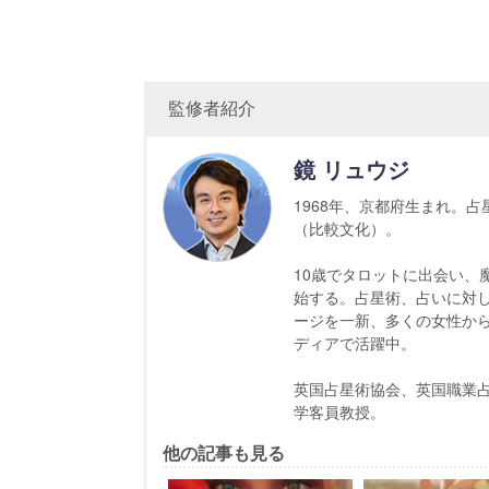
監修者紹介
鏡 リュウジ
1968年、京都府生まれ。
（比較文化）。
10歳でタロットに出会い、
始する。占星術、占いに対
ージを一新、多くの女性か
ディアで活躍中。
英国占星術協会、英国職業
学客員教授。
他の記事も見る