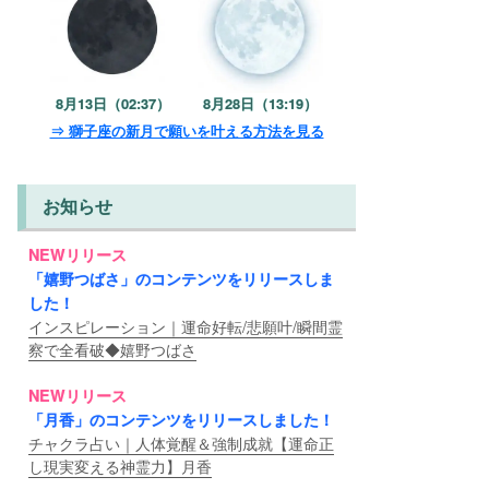
8月13日（02:37）
8月28日（13:19）
⇒ 獅子座の新月で願いを叶える方法を見る
お知らせ
NEWリリース
「嬉野つばさ」のコンテンツをリリースしま
した！
インスピレーション｜運命好転/悲願叶/瞬間霊
察で全看破◆嬉野つばさ
NEWリリース
「月香」のコンテンツをリリースしました！
チャクラ占い｜人体覚醒＆強制成就【運命正
し現実変える神霊力】月香