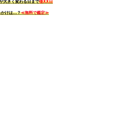
係が大きく変わる日まで
後XX日
っかけは…？
≪無料で鑑定≫