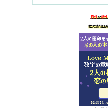
日付
や
相性
数の法則は