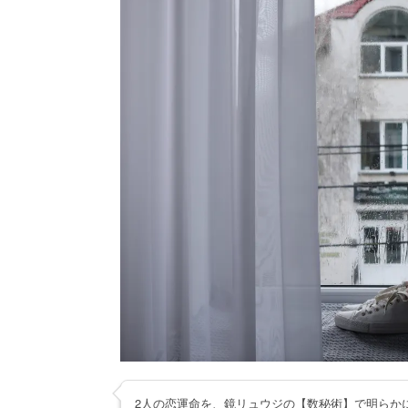
2人の恋運命を、鏡リュウジの【数秘術】で明らか