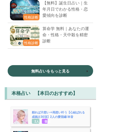
【無料】誕生日占い｜生
年月日でわかる性格・恋
愛傾向を診断
性格診断
算命学 無料｜あなたの運
命・性格・天中殺を精密
診断
性格診断
無料占いをもっと見る
本格占い 【本日のおすすめ】
頼れば片想い⇒両想い叶う【心結ばれる
成就占30項】2人の愛宿縁/本音
2人用
宿縁