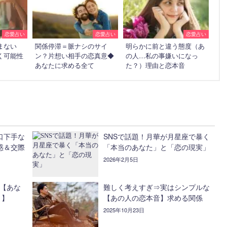
恋愛占い
恋愛占い
恋愛占い
まない
関係停滞＝脈ナシのサイ
明らかに前と違う態度（あ
く可能性
ン？片想い相手の恋真意◆
の人…私の事嫌いになっ
あなたに求める全て
た？）理由と恋本音
口下手な
SNSで話題！月華が月星座で暴く
惑＆交際
「本当のあなた」と「恋の現実」
2026年2月5日
る【あな
難しく考えすぎ⇒実はシンプルな
？】
【あの人の恋本音】求める関係
2025年10月23日