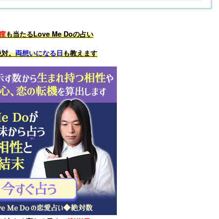
度
も当たるLove Me Doの占い
絶対。
両想いになる日
も教えます