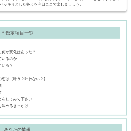
ハッキリとした答えを今日ここで出しましょう。
＊鑑定項目一覧
に何か変化はあった？
ているのか
ている？
の恋は【叶う？叶わない？】
機
命
とをしてみて下さい
を深めるきっかけ
あなたの情報