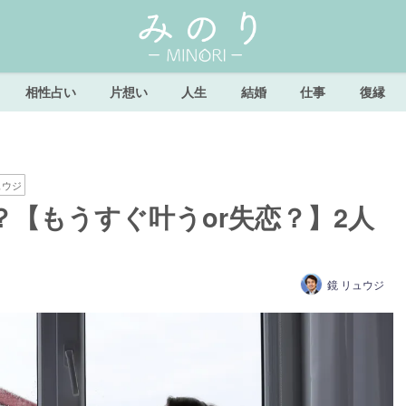
相性占い
片想い
人生
結婚
仕事
復縁
ュウジ
【もうすぐ叶うor失恋？】2人
鏡 リュウジ