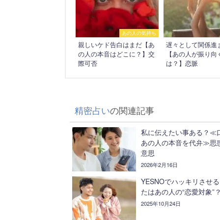
あの人の気持ち
親しいケド告白はまだ【あ
遅々として関係進
の人の本音はどこに？】交
【あの人が振り向
際可否
は？】恋脈
精密占い
の関連記事
私に伝えたい事ある？≪
あの人の本音を代弁≫思
意思
2026年2月16日
YESNOでハッキリさせ
たはあの人の“恋愛対象”
2025年10月24日