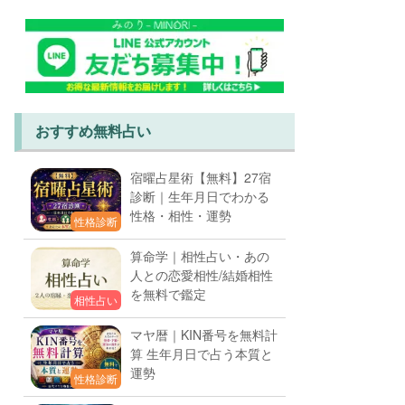
おすすめ無料占い
宿曜占星術【無料】27宿
診断｜生年月日でわかる
性格・相性・運勢
性格診断
算命学｜相性占い・あの
人との恋愛相性/結婚相性
を無料で鑑定
相性占い
マヤ暦｜KIN番号を無料計
算 生年月日で占う本質と
運勢
性格診断