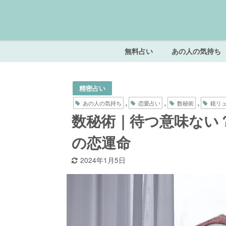
無料占い
あの人の気持ち
精密占い
,
,
,
あの人の気持ち
恋愛占い
数秘術
鏡リ
数秘術｜待つ意味ない？
の恋運命
2024年1月5日