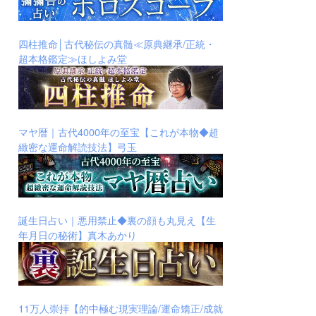
四柱推命│古代秘伝の真髄≪原典継承/正統・
超本格鑑定≫ほしよみ堂
マヤ暦｜古代4000年の至宝【これが本物◆超
緻密な運命解読技法】弓玉
誕生日占い｜悪用禁止◆裏の顔も丸見え【生
年月日の秘術】真木あかり
11万人崇拝【的中極む現実理論/運命矯正/成就