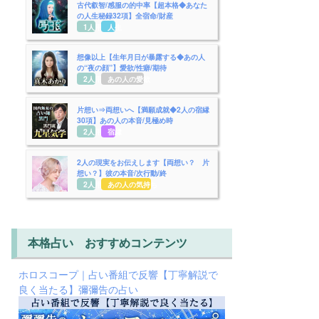
古代叡智/感服の的中率【超本格◆あなた
の人生秘録32項】全宿命/財産
1人用
人生
想像以上【生年月日が暴露する◆あの人
の“夜の顔”】愛欲/性癖/期待
2人用
あの人の愛欲
片想い⇒両想いへ【満願成就◆2人の宿縁
30項】あの人の本音/見極め時
2人用
宿縁
2人の現実をお伝えします【両想い？ 片
想い？】彼の本音/次行動/終
2人用
あの人の気持ち
本格占い おすすめコンテンツ
ホロスコープ｜占い番組で反響【丁寧解説で
良く当たる】彌彌告の占い