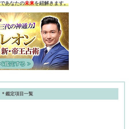
であなたの
未来
を紐解きます。
＊鑑定項目一覧
て