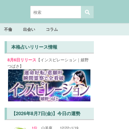
不倫
出会い
コラム
本格占いリリース情報
【インスピレーション｜嬉野
8月6日リリース
つばさ】
【2026年8月7日(金)】今日の運勢
1位
山羊座
12/22~1/19