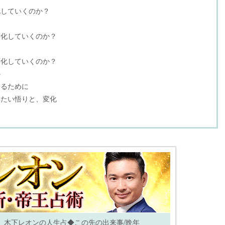
化していくのか？
変化していくのか？
変化していくのか？
か
送るために
いたい悟りと、変化
』木下レオンの人生占◆この先の出来事/晩年