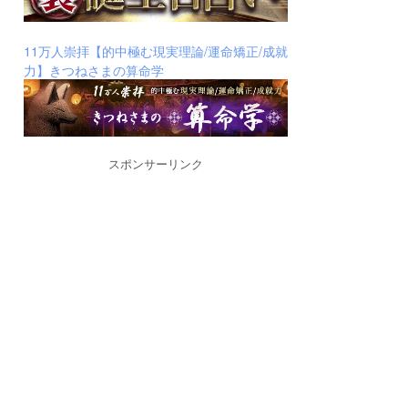
11万人崇拝【的中極む現実理論/運命矯正/成就
力】きつねさまの算命学
スポンサーリンク