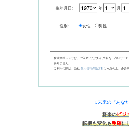
生年月日:
年
月
性別:
女性
男性
株式会社レンサは、ご入力いただいた情報を、占いサービ
ありません。
ご利用の際は、当社
個人情報保護方針
に同意の上、必要
↓未来の『あな
将来の
ビジ
転機も変化も
明確
に