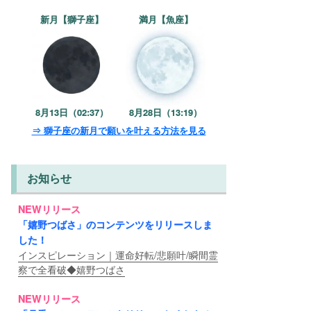
新月【獅子座】
満月【魚座】
8月13日（02:37）
8月28日（13:19）
⇒ 獅子座の新月で願いを叶える方法を見る
お知らせ
NEWリリース
「嬉野つばさ」のコンテンツをリリースしま
した！
インスピレーション｜運命好転/悲願叶/瞬間霊
察で全看破◆嬉野つばさ
NEWリリース