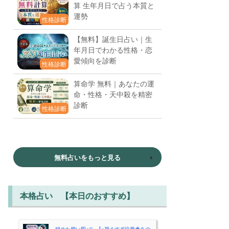
算 生年月日で占う本質と
運勢
性格診断
【無料】誕生日占い｜生
年月日でわかる性格・恋
愛傾向を診断
性格診断
算命学 無料｜あなたの運
命・性格・天中殺を精密
診断
性格診断
無料占いをもっと見る
本格占い 【本日のおすすめ】
秘めた想い即バレ【※視えすぎ注意◆あの