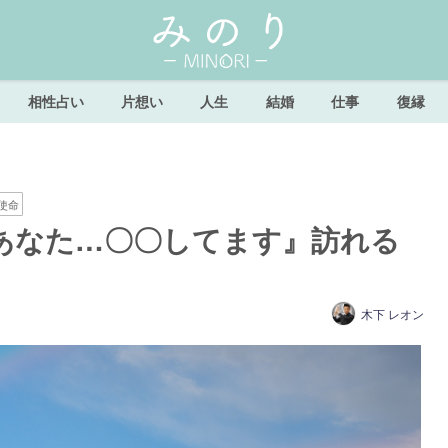
相性占い
片想い
人生
結婚
仕事
復縁
使命
あなた…〇〇してます』訪れる
木下 レオン