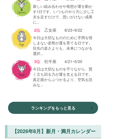
新しい組み合わせや発想が運を動か
す1日です。いつものやり方に少し工
夫を足すだけで、思いがけない成果
に...
2位
乙女座
8/23~9/22
今日は大切なもののために手間を惜
しまない姿勢が運を育てる日です。
目先の楽さよりも、未来につながる
選択...
3位
牡牛座
4/21~5/20
今日は大切なものを守りながら、賢
く立ち回る力が運を支える日です。
真正面からぶつかるより、空気を読
みな...
ランキングをもっと見る
【2026年8月】新月・満月カレンダー