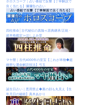
ホロスコープ｜占い番組で反響【丁寧解説で
良く当たる】彌彌告の占い
四柱推命│古代秘伝の真髄≪原典継承/正統・
超本格鑑定≫ほしよみ堂
マヤ暦｜古代4000年の至宝【これが本物◆超
緻密な運命解読技法】弓玉
誕生日占い｜悪用禁止◆裏の顔も丸見え【生
年月日の秘術】真木あかり