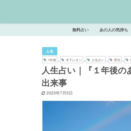
無料占い
あの人の気持ち
人生
,
,
,
,
1年後
木下レオン
人生占い
変化
人生占い｜『１年後の
出来事
2023年7月5日