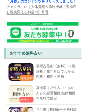
「月香」のコンテンツをリリースしました！
チャクラ占い｜人体覚醒＆強制成就【運命正
し現実変える神霊力】月香
おすすめ無料占い
宿曜占星術【無料】27宿
診断｜生年月日でわかる
性格・相性・運勢
性格診断
算命学｜相性占い・あの
人との恋愛相性/結婚相性
を無料で鑑定
相性占い
マヤ暦｜KIN番号を無料計