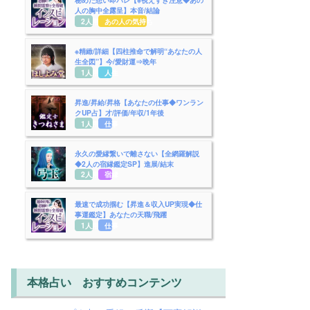
人の胸中全露呈】本音/結論
2人用
あの人の気持ち
※精緻/詳細【四柱推命で解明“あなたの人
生全図”】今/愛財運⇒晩年
1人用
人生
昇進/昇給/昇格【あなたの仕事◆ワンラン
クUP占】才/評価/年収/1年後
1人用
仕事
永久の愛縁繋いで離さない【全網羅解説
◆2人の宿縁鑑定SP】進展/結末
2人用
宿縁
最速で成功掴む【昇進＆収入UP実現◆仕
事運鑑定】あなたの天職/飛躍
1人用
仕事
本格占い おすすめコンテンツ