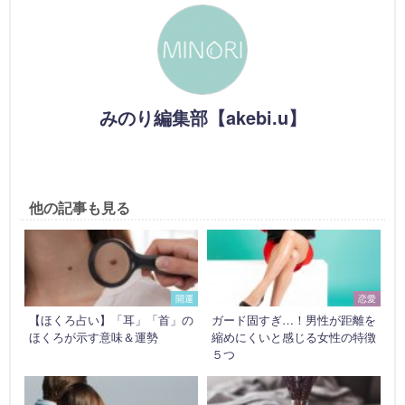
みのり編集部【akebi.u】
他の記事も見る
開運
恋愛
【ほくろ占い】「耳」「首」の
ガード固すぎ…！男性が距離を
ほくろが示す意味＆運勢
縮めにくいと感じる女性の特徴
５つ