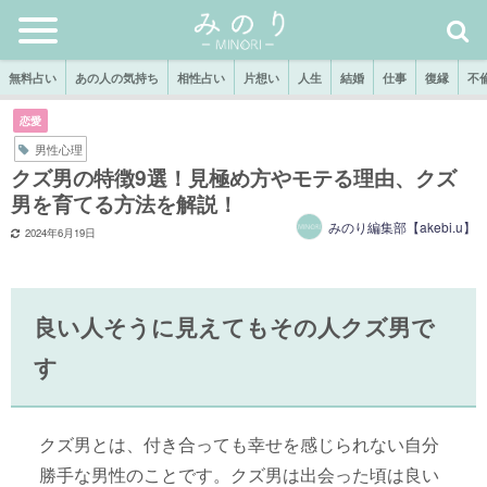
無料占い
あの人の気持ち
相性占い
片想い
人生
結婚
仕事
復縁
不
恋愛
男性心理
クズ男の特徴9選！見極め方やモテる理由、クズ
男を育てる方法を解説！
みのり編集部【akebi.u】
2024年6月19日
良い人そうに見えてもその人クズ男で
す
クズ男とは、付き合っても幸せを感じられない自分
勝手な男性のことです。クズ男は出会った頃は良い