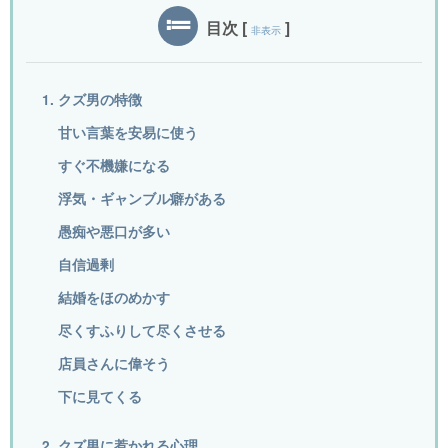
目次
[
]
非表示
1. クズ男の特徴
甘い言葉を安易に使う
すぐ不機嫌になる
浮気・ギャンブル癖がある
愚痴や悪口が多い
自信過剰
結婚をほのめかす
尽くすふりして尽くさせる
店員さんに偉そう
下に見てくる
2. クズ男に惹かれる心理