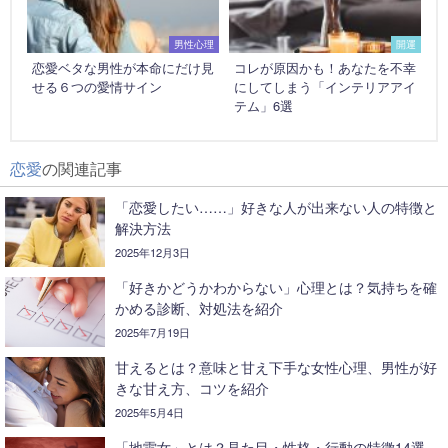
男性心理
開運
恋愛ベタな男性が本命にだけ見
コレが原因かも！あなたを不幸
せる６つの愛情サイン
にしてしまう「インテリアアイ
テム」6選
恋愛
の関連記事
「恋愛したい……」好きな人が出来ない人の特徴と
解決方法
2025年12月3日
「好きかどうかわからない」心理とは？気持ちを確
かめる診断、対処法を紹介
2025年7月19日
甘えるとは？意味と甘え下手な女性心理、男性が好
きな甘え方、コツを紹介
2025年5月4日
「地雷女」とは？見た目・性格・行動の特徴14選、