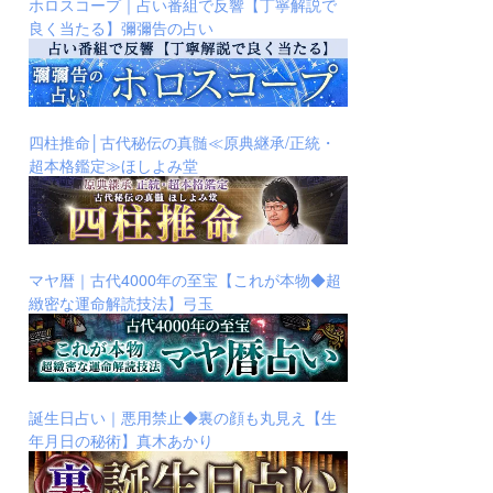
ホロスコープ｜占い番組で反響【丁寧解説で
良く当たる】彌彌告の占い
四柱推命│古代秘伝の真髄≪原典継承/正統・
超本格鑑定≫ほしよみ堂
マヤ暦｜古代4000年の至宝【これが本物◆超
緻密な運命解読技法】弓玉
誕生日占い｜悪用禁止◆裏の顔も丸見え【生
年月日の秘術】真木あかり