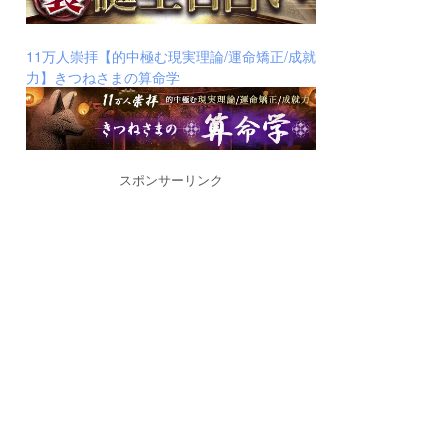
11万人崇拝【的中極む現実理論/運命矯正/成就
力】きつねさまの算命学
スポンサーリンク