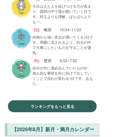
今日は人と人を結びつける力が高ま
り、調和の中で運が開いていく日で
す。対立よりも理解、ばらばらより
も一...
2位
蠍座
10/24~11/22
内側から強い意志が湧いてくる1日で
す。周囲に流されるより、自分の中
で大事にしたいものを守ることが運
気...
3位
蟹座
6/22~7/22
自分の中に溜め込んでいたものや、
個人的な事情を外に向けて出してい
くことで流れが変わる1日です。あな
た...
ランキングをもっと見る
【2026年8月】新月・満月カレンダー