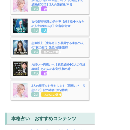
成就占30項】2人の愛宿縁/本音
2人用
宿縁
古代叡智/感服の的中率【超本格◆あなた
の人生秘録32項】全宿命/財産
1人用
人生
想像以上【生年月日が暴露する◆あの人
の“夜の顔”】愛欲/性癖/期待
2人用
あの人の愛欲
片想い⇒両想いへ【満願成就◆2人の宿縁
30項】あの人の本音/見極め時
2人用
宿縁
2人の現実をお伝えします【両想い？ 片
想い？】彼の本音/次行動/終
2人用
あの人の気持ち
本格占い おすすめコンテンツ