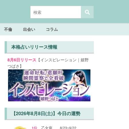
不倫
出会い
コラム
本格占いリリース情報
【インスピレーション｜嬉野
8月6日リリース
つばさ】
【2026年8月8日(土)】今日の運勢
1位
乙女座
8/23~9/22