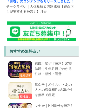
「月香」のコンテンツをリリースしました！
チャクラ占い｜人体覚醒＆強制成就【運命正
し現実変える神霊力】月香
おすすめ無料占い
宿曜占星術【無料】27宿
診断｜生年月日でわかる
性格・相性・運勢
性格診断
算命学｜相性占い・あの
人との恋愛相性/結婚相性
を無料で鑑定
相性占い
マヤ暦｜KIN番号を無料計