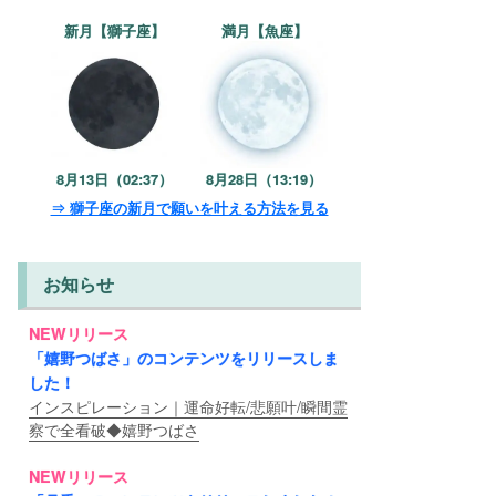
新月【獅子座】
満月【魚座】
8月13日（02:37）
8月28日（13:19）
⇒ 獅子座の新月で願いを叶える方法を見る
お知らせ
NEWリリース
「嬉野つばさ」のコンテンツをリリースしま
した！
インスピレーション｜運命好転/悲願叶/瞬間霊
察で全看破◆嬉野つばさ
NEWリリース