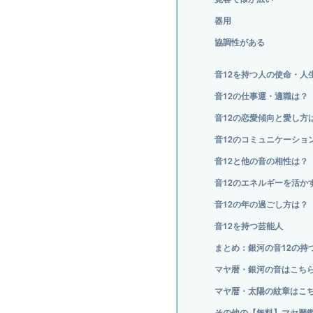
器用
協調性がある
音12を持つ人の使命・人
音12の仕事運・適職は？
音12の恋愛傾向と愛し方
音12のコミュニケーショ
音12と他の音の相性は？
音12のエネルギーを活か
音12の年の過ごし方は？
音12を持つ芸能人
まとめ：銀河の音12の持
マヤ暦・銀河の音はこち
マヤ暦・太陽の紋章はこ
その他の【無料】マヤ暦