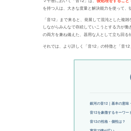
マヤ暦において「音12」は、
後処理をすること
を持つ人は、大きな度量と解決能力を使って、
「音12」まで来ると、発展して混沌とした複
しながらみんなで存続していこうとする力が働き
の両方を兼ね備えた、器用な人として立ち回る
それでは、より詳しく「音12」の特徴と「音1
銀河の音12｜基本の意味
音12を象徴するキーワー
音12の性格・個性は？
寛容で懐が広い