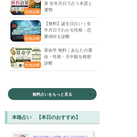
算 生年月日で占う本質と
運勢
性格診断
【無料】誕生日占い｜生
年月日でわかる性格・恋
愛傾向を診断
性格診断
算命学 無料｜あなたの運
命・性格・天中殺を精密
診断
性格診断
無料占いをもっと見る
本格占い 【本日のおすすめ】
頼れば片想い⇒両想い叶う【心結ばれる