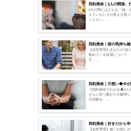
四柱推命｜2人の関係、
2人の間にはどんな「縁」
えていないその答えを探り
ください。...
四柱推命｜彼の気持ち確
【女性専用】あなたの“知
秘めている欲望について、
す。...
四柱推命｜片想い◆今が
【四柱推命でわかる◆2人
がらに持つ繋がりを解明し
日決断を。...
四柱推命｜好きだから辛
【女性専用】彼への想いが