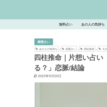
無料占い
あの人の気持ち
精密占い
,
,
,
あの人の気持ち
恋愛占い
四柱推命
大
四柱推命｜片想い占い
る？」恋脈/結論
2023年9月20日