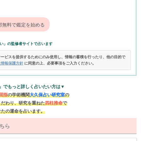
い」の監修者サイトで占います
サービスを提供するためにのみ使用し、情報の蓄積を行ったり、他の目的で
人情報保護方針
に同意の上、必要事項をご入力ください。
」でもっと詳しく占いたい方は▼
屈指
の学術機関
大久保占い研究室
の
こだわり、研究を重ねた
四柱推命
で
なたの運命を占います。
ちら