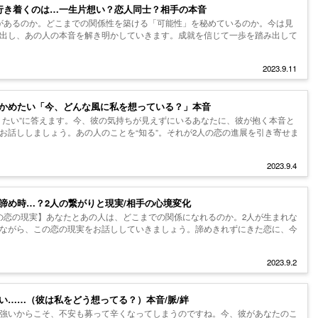
行き着くのは…一生片想い？恋人同士？相手の本音
があるのか。どこまでの関係性を築ける「可能性」を秘めているのか。今は見
出し、あの人の本音を解き明かしていきます。成就を信じて一歩を踏み出して
2023.9.11
かめたい「今、どんな風に私を想っている？」本音
りたい”に答えます。今、彼の気持ちが見えずにいるあなたに、彼が抱く本音と
お話ししましょう。あの人のことを“知る”。それが2人の恋の進展を引き寄せま
2023.9.4
諦め時…？2人の繋がりと現実/相手の心境変化
の恋の現実】あなたとあの人は、どこまでの関係になれるのか。2人が生まれな
ながら、この恋の現実をお話ししていきましょう。諦めきれずにきた恋に、今
2023.9.2
い……（彼は私をどう想ってる？）本音/脈/絆
強いからこそ、不安も募って辛くなってしまうのですね。今、彼があなたのこ