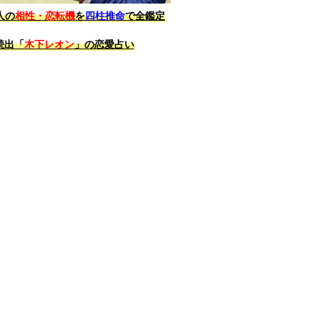
人の
相性・恋転機
を
四柱推命
で全鑑定
続出「
木下レオン
」の恋愛占い