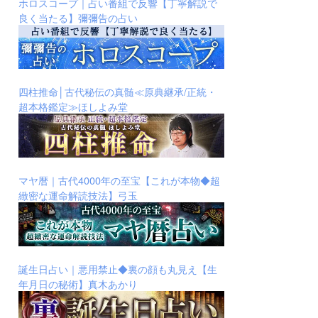
ホロスコープ｜占い番組で反響【丁寧解説で
良く当たる】彌彌告の占い
四柱推命│古代秘伝の真髄≪原典継承/正統・
超本格鑑定≫ほしよみ堂
マヤ暦｜古代4000年の至宝【これが本物◆超
緻密な運命解読技法】弓玉
誕生日占い｜悪用禁止◆裏の顔も丸見え【生
年月日の秘術】真木あかり