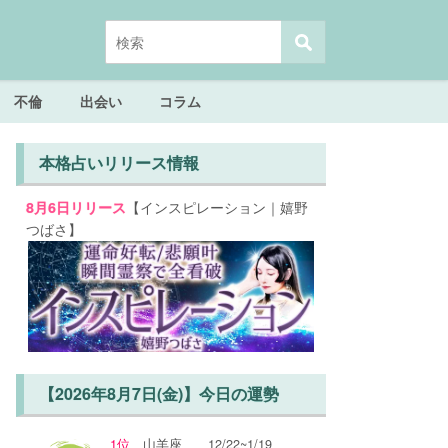
不倫
出会い
コラム
本格占いリリース情報
【インスピレーション｜嬉野
8月6日リリース
つばさ】
【2026年8月7日(金)】今日の運勢
1位
山羊座
12/22~1/19