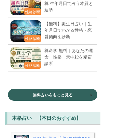
算 生年月日で占う本質と
運勢
性格診断
【無料】誕生日占い｜生
年月日でわかる性格・恋
愛傾向を診断
性格診断
算命学 無料｜あなたの運
命・性格・天中殺を精密
診断
性格診断
無料占いをもっと見る
本格占い 【本日のおすすめ】
秘めた想い即バレ【※視えすぎ注意◆あの