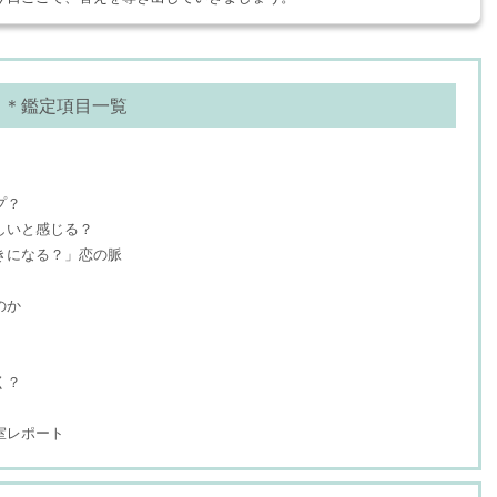
＊鑑定項目一覧
プ？
しいと感じる？
きになる？」恋の脈
のか
く？
室レポート