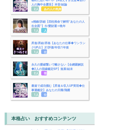
人の胸中全露呈】本音/結論
2人用
あの人の気持ち
※精緻/詳細【四柱推命で解明“あなたの人
生全図”】今/愛財運⇒晩年
1人用
人生
昇進/昇給/昇格【あなたの仕事◆ワンラン
クUP占】才/評価/年収/1年後
1人用
仕事
永久の愛縁繋いで離さない【全網羅解説
◆2人の宿縁鑑定SP】進展/結末
2人用
宿縁
最速で成功掴む【昇進＆収入UP実現◆仕
事運鑑定】あなたの天職/飛躍
1人用
仕事
本格占い おすすめコンテンツ