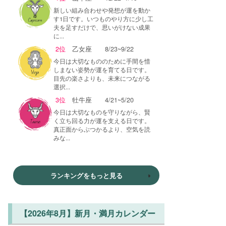
新しい組み合わせや発想が運を動か
す1日です。いつものやり方に少し工
夫を足すだけで、思いがけない成果
に...
2位
乙女座
8/23~9/22
今日は大切なもののために手間を惜
しまない姿勢が運を育てる日です。
目先の楽さよりも、未来につながる
選択...
3位
牡牛座
4/21~5/20
今日は大切なものを守りながら、賢
く立ち回る力が運を支える日です。
真正面からぶつかるより、空気を読
みな...
ランキングをもっと見る
【2026年8月】新月・満月カレンダー