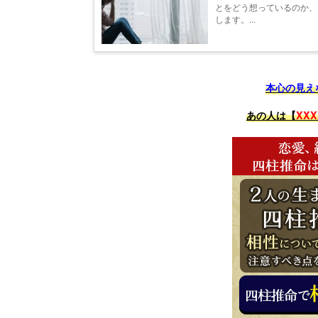
とをどう想っているのか、
します。...
本心の見え
あの人は【
XXX