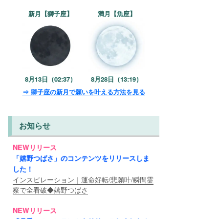
新月【獅子座】
満月【魚座】
8月13日（02:37）
8月28日（13:19）
⇒ 獅子座の新月で願いを叶える方法を見る
お知らせ
NEWリリース
「嬉野つばさ」のコンテンツをリリースしま
した！
インスピレーション｜運命好転/悲願叶/瞬間霊
察で全看破◆嬉野つばさ
NEWリリース