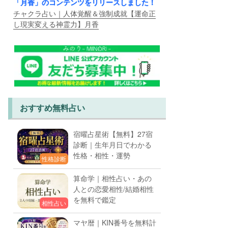
「月香」のコンテンツをリリースしました！
チャクラ占い｜人体覚醒＆強制成就【運命正
し現実変える神霊力】月香
おすすめ無料占い
宿曜占星術【無料】27宿
診断｜生年月日でわかる
性格・相性・運勢
性格診断
算命学｜相性占い・あの
人との恋愛相性/結婚相性
を無料で鑑定
相性占い
マヤ暦｜KIN番号を無料計