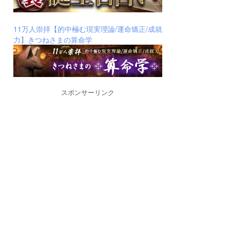
11万人崇拝【的中極む現実理論/運命矯正/成就
力】きつねさまの算命学
スポンサーリンク