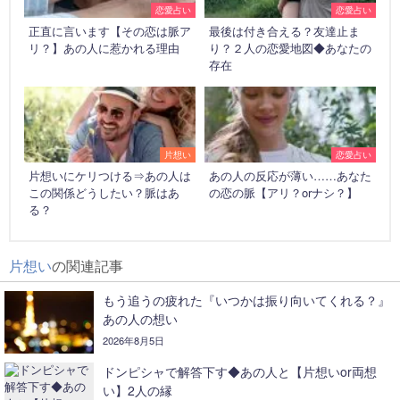
恋愛占い
恋愛占い
正直に言います【その恋は脈ア
最後は付き合える？友達止ま
リ？】あの人に惹かれる理由
り？２人の恋愛地図◆あなたの
存在
片想い
恋愛占い
片想いにケリつける⇒あの人は
あの人の反応が薄い……あなた
この関係どうしたい？脈はあ
の恋の脈【アリ？orナシ？】
る？
片想い
の関連記事
もう追うの疲れた『いつかは振り向いてくれる？』
あの人の想い
2026年8月5日
ドンピシャで解答下す◆あの人と【片想いor両想
い】2人の縁