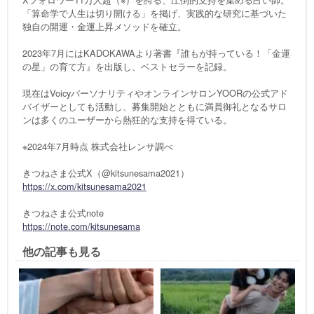
「算命学で人生は切り開ける」を掲げ、実践的な研究に基づいた
独自の開運・金運上昇メソッドを確立。
2023年7月にはKADOKAWAより著書『誰もが持っている！「金運
の星」の育て方』を出版し、ベストセラーを記録。
現在はVoicyパーソナリティやオンラインサロンYOORの公式アド
バイザーとしても活動し、募集開始とともに満員御礼となるサロ
ンは多くのユーザーから熱狂的な支持を得ている。
※2024年7月時点 株式会社レンサ調べ
きつねさま公式X（@kitsunesama2021）
https://x.com/kitsunesama2021
きつねさま公式note
https://note.com/kitsunesama
他の記事も見る