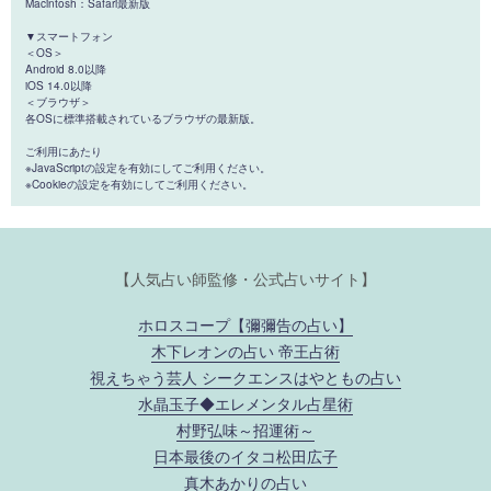
Macintosh：Safari最新版
▼スマートフォン
＜OS＞
Android 8.0以降
iOS 14.0以降
＜ブラウザ＞
各OSに標準搭載されているブラウザの最新版。
ご利用にあたり
※JavaScriptの設定を有効にしてご利用ください。
※Cookieの設定を有効にしてご利用ください。
【人気占い師監修・公式占いサイト】
ホロスコープ【彌彌告の占い】
木下レオンの占い 帝王占術
視えちゃう芸人 シークエンスはやともの占い
水晶玉子◆エレメンタル占星術
村野弘味～招運術～
日本最後のイタコ松田広子
真木あかりの占い