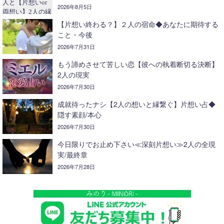
2026年8月5日
【片想い終わる？】２人の宿命◆あなたに期待する
こと・今後
2026年7月31日
もう諦めさせて苦しい恋【彼への執着断切る決断】
2人の現実
2026年7月30日
成就待ったナシ【2人の想いと縁繋ぐ】片想い占◆
隠す素顔/本心
2026年7月30日
今日限りでお止め下さい≪深刻片想い≫2人の全現
実/最終章
2026年7月28日