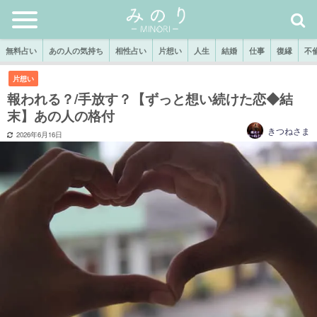
無料占い
あの人の気持ち
相性占い
片想い
人生
結婚
仕事
復縁
不
片想い
報われる？/手放す？【ずっと想い続けた恋◆結
末】あの人の格付
きつねさま
2026年6月16日