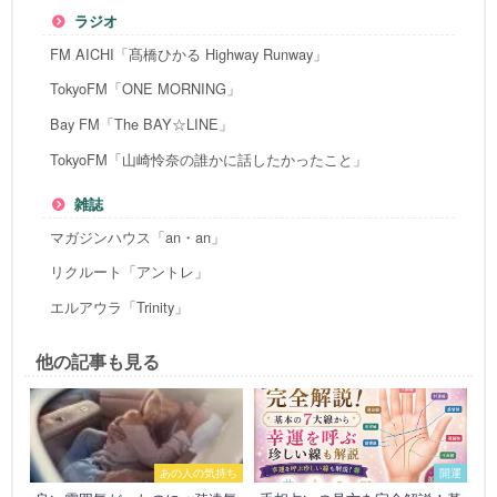
ラジオ
FM AICHI「髙橋ひかる Highway Runway」
TokyoFM「ONE MORNING」
Bay FM「The BAY☆LINE」
TokyoFM「山崎怜奈の誰かに話したかったこと」
雑誌
マガジンハウス「an・an」
リクルート「アントレ」
エルアウラ「Trinity」
他の記事も見る
あの人の気持ち
開運