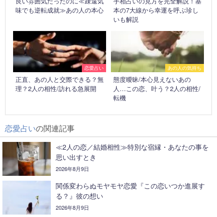
良い雰囲気だったのに≪疎遠気
手相占いの見方を完全解説！基
味でも逆転成就≫あの人の本心
本の7大線から幸運を呼ぶ珍し
いも解説
恋愛占い
あの人の気持ち
正直、あの人と交際できる？無
態度曖昧/本心見えないあの
理？2人の相性/訪れる急展開
人…この恋、叶う？2人の相性/
転機
恋愛占い
の関連記事
≪2人の恋／結婚相性≫特別な宿縁・あなたの事を
思い出すとき
2026年8月9日
関係変わらぬモヤモヤ恋愛『この恋いつか進展す
る？』彼の想い
2026年8月9日