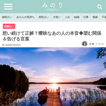
無料占い
あの人の気持ち
相性占い
片想い
人生
結婚
仕事
復縁
不
恋愛占い
想い続けて正解？曖昧なあの人の本音◆望む関係
＆告げる言葉
大串 ノリコ
2026年5月22日