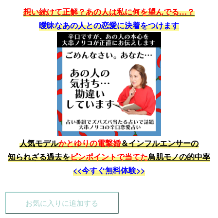
想い続けて正解？あの人は私に何を望んでる…？
曖昧なあの人との恋愛に決着をつけます
人気モデル
かとゆりの電撃婚
＆インフルエンサーの
知られざる過去を
ピンポイントで当てた
鳥肌モノの的中率
<<今すぐ無料体験>>
お気に入りに追加する