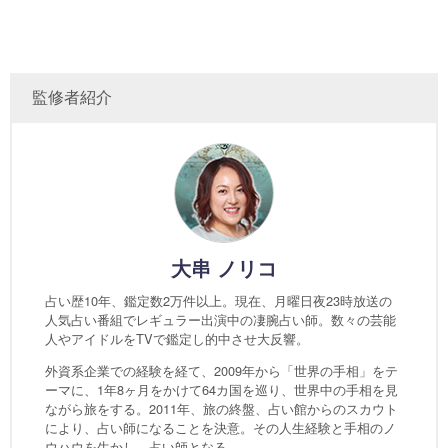
監修者紹介
大串 ノリコ
占い歴10年、鑑定数2万件以上。現在、月曜日夜23時放送の
人気占い番組でレギュラー出演中の凄腕占い師。数々の芸能
人やアイドルをTVで鑑定し的中させ大反響。
外資系企業での経験を経て、2009年から「世界の手相」をテ
ーマに、1年8ヶ月をかけて64カ国を巡り、世界中の手相を見
ながら旅をする。2011年、旅の終盤、占い館からのスカウト
により、占い師になることを決意。その人生経験と手相のノ
ウハウを生かし、占い師となる。