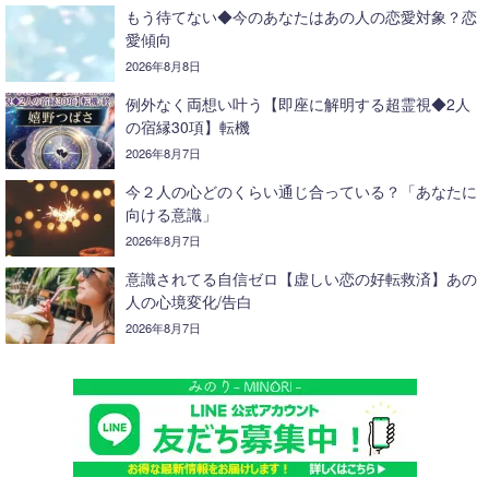
もう待てない◆今のあなたはあの人の恋愛対象？恋
愛傾向
2026年8月8日
例外なく両想い叶う【即座に解明する超霊視◆2人
の宿縁30項】転機
2026年8月7日
今２人の心どのくらい通じ合っている？「あなたに
向ける意識」
2026年8月7日
意識されてる自信ゼロ【虚しい恋の好転救済】あの
人の心境変化/告白
2026年8月7日