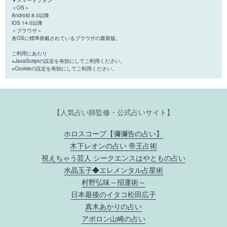
＜OS＞
Android 8.0以降
iOS 14.0以降
＜ブラウザ＞
各OSに標準搭載されているブラウザの最新版。
ご利用にあたり
※JavaScriptの設定を有効にしてご利用ください。
※Cookieの設定を有効にしてご利用ください。
【人気占い師監修・公式占いサイト】
ホロスコープ【彌彌告の占い】
木下レオンの占い 帝王占術
視えちゃう芸人 シークエンスはやともの占い
水晶玉子◆エレメンタル占星術
村野弘味～招運術～
日本最後のイタコ松田広子
真木あかりの占い
アポロン山崎の占い