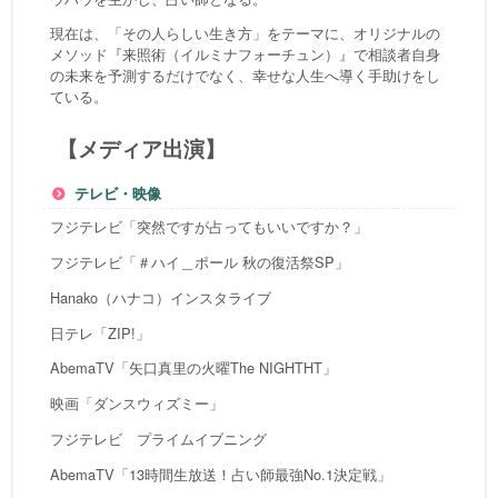
現在は、「その人らしい生き方」をテーマに、オリジナルの
メソッド『来照術（イルミナフォーチュン）』で相談者自身
の未来を予測するだけでなく、幸せな人生へ導く手助けをし
ている。
【メディア出演】
テレビ・映像
フジテレビ「突然ですが占ってもいいですか？」
フジテレビ「＃ハイ＿ポール 秋の復活祭SP」
Hanako（ハナコ）インスタライブ
日テレ「ZIP!」
AbemaTV「矢口真里の火曜The NIGHTHT」
映画「ダンスウィズミー」
フジテレビ プライムイブニング
AbemaTV「13時間生放送！占い師最強No.1決定戦」